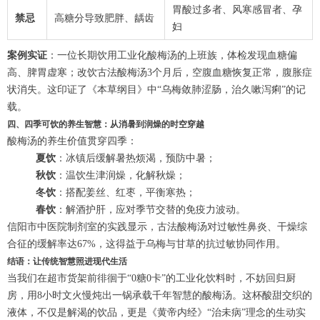
胃酸过多者、风寒感冒者、孕
禁忌
高糖分导致肥胖、龋齿
妇
案例实证
：一位长期饮用工业化酸梅汤的上班族，体检发现血糖偏
高、脾胃虚寒；改饮古法酸梅汤3个月后，空腹血糖恢复正常，腹胀症
状消失。这印证了《本草纲目》中“乌梅敛肺涩肠，治久嗽泻痢”的记
载。
四、四季可饮的养生智慧：从消暑到润燥的时空穿越
酸梅汤的养生价值贯穿四季：
夏饮
：冰镇后缓解暑热烦渴，预防中暑；
秋饮
：温饮生津润燥，化解秋燥；
冬饮
：搭配姜丝、红枣，平衡寒热；
春饮
：解酒护肝，应对季节交替的免疫力波动。
信阳市中医院制剂室的实践显示，古法酸梅汤对过敏性鼻炎、干燥综
合征的缓解率达67%，这得益于乌梅与甘草的抗过敏协同作用。
结语：让传统智慧照进现代生活
当我们在超市货架前徘徊于“0糖0卡”的工业化饮料时，不妨回归厨
房，用8小时文火慢炖出一锅承载千年智慧的酸梅汤。这杯酸甜交织的
液体，不仅是解渴的饮品，更是《黄帝内经》“治未病”理念的生动实