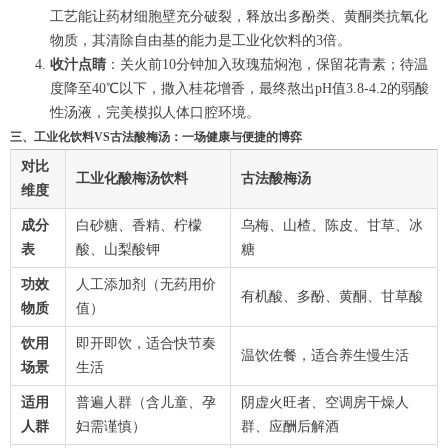
工艺能让药材细胞壁充分破裂，释放出多酚类、黄酮类抗氧化
物质，其清除自由基的能力是工业化饮料的3倍。
收汁点睛
：关火前10分钟加入玫瑰茄焖泡，保留花青素；待温
度降至40℃以下，撒入桂花增香，最终熬出pH值3.8-4.2的弱酸
性汤液，完美模拟人体口腔环境。
三、工业化饮料VS古法酸梅汤：一场健康与便捷的博弈
对比
工业化酸梅汤饮料
古法酸梅汤
维度
成分
白砂糖、香精、柠檬
乌梅、山楂、陈皮、甘草、冰
表
酸、山梨酸钾
糖
功效
人工添加剂（无药用价
有机酸、多酚、黄酮、甘草酸
物质
值）
饮用
即开即饮，适合快节奏
温饮佐餐，适合养生慢生活
场景
生活
适用
普遍人群（含儿童、孕
阴虚火旺者、空调房干燥人
人群
妇需谨慎）
群、应酬后解酒