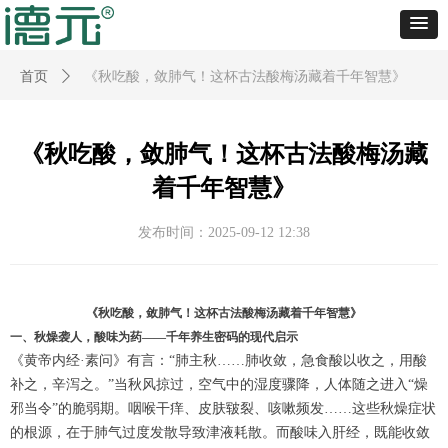
首页
ꄲ
《秋吃酸，敛肺气！这杯古法酸梅汤藏着千年智慧》
《秋吃酸，敛肺气！这杯古法酸梅汤藏
着千年智慧》
发布时间：
2025-09-12
12:38
《秋吃酸，敛肺气！这杯古法酸梅汤藏着千年智慧》
一、秋燥袭人，酸味为药——千年养生密码的现代启示
《黄帝内经·素问》有言：“肺主秋……肺收敛，急食酸以收之，用酸
补之，辛泻之。”当秋风掠过，空气中的湿度骤降，人体随之进入“燥
邪当令”的脆弱期。咽喉干痒、皮肤皲裂、咳嗽频发……这些秋燥症状
的根源，在于肺气过度发散导致津液耗散。而酸味入肝经，既能收敛