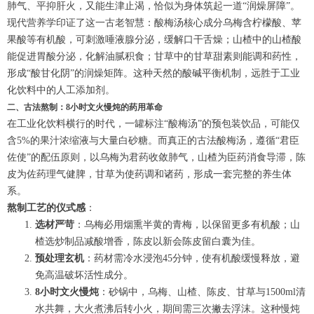
肺气、平抑肝火，又能生津止渴，恰似为身体筑起一道“润燥屏障”。
现代营养学印证了这一古老智慧：酸梅汤核心成分乌梅含柠檬酸、苹
果酸等有机酸，可刺激唾液腺分泌，缓解口干舌燥；山楂中的山楂酸
能促进胃酸分泌，化解油腻积食；甘草中的甘草甜素则能调和药性，
形成“酸甘化阴”的润燥矩阵。这种天然的酸碱平衡机制，远胜于工业
化饮料中的人工添加剂。
二、古法熬制：8小时文火慢炖的药用革命
在工业化饮料横行的时代，一罐标注“酸梅汤”的预包装饮品，可能仅
含5%的果汁浓缩液与大量白砂糖。而真正的古法酸梅汤，遵循“君臣
佐使”的配伍原则，以乌梅为君药收敛肺气，山楂为臣药消食导滞，陈
皮为佐药理气健脾，甘草为使药调和诸药，形成一套完整的养生体
系。
熬制工艺的仪式感
：
选材严苛
：乌梅必用烟熏半黄的青梅，以保留更多有机酸；山
楂选炒制品减酸增香，陈皮以新会陈皮留白囊为佳。
预处理玄机
：药材需冷水浸泡45分钟，使有机酸缓慢释放，避
免高温破坏活性成分。
8小时文火慢炖
：砂锅中，乌梅、山楂、陈皮、甘草与1500ml清
水共舞，大火煮沸后转小火，期间需三次撇去浮沫。这种慢炖