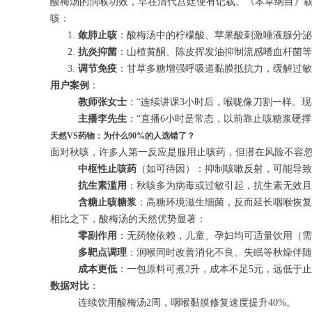
酸梅汤的润喉功效，早在清代宫廷便有记载。《本草纲目》载
咳：
敛肺止咳
：酸梅汤中的柠檬酸、苹果酸刺激唾液腺分泌
抗炎抑菌
：山楂黄酮、陈皮挥发油抑制流感嗜血杆菌等
调节免疫
：甘草多糖增强呼吸道黏膜抵抗力，缓解过敏
用户案例
：
教师张女士
：“连续讲课3小时后，喉咙像刀割一样。现
主播李先生
：“直播6小时是常态，以前靠止咳糖浆硬
天然VS药物：为什么90%的人选错了？
面对秋咳，许多人第一反应是服用止咳药，但潜在风险不容
中枢性止咳药
（如可待因）：抑制咳嗽反射，可能导致
抗生素滥用
：秋咳多为病毒或过敏引起，抗生素无效且
含糖止咳糖浆
：高糖环境滋生细菌，反而延长咽喉恢复
相比之下，酸梅汤的天然优势显著：
零副作用
：无药物依赖，儿童、孕妇均可适量饮用（需
多靶点调理
：润喉同时改善消化不良、失眠等秋燥伴随
成本更低
：一包原料可煮2升，成本不足5元，远低于
数据对比
：
连续饮用酸梅汤2周，咽喉黏膜修复速度提升40%。