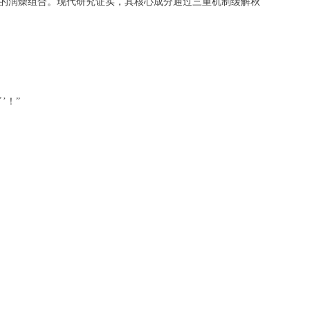
”的润燥组合。现代研究证实，其核心成分通过三重机制缓解秋
’！”