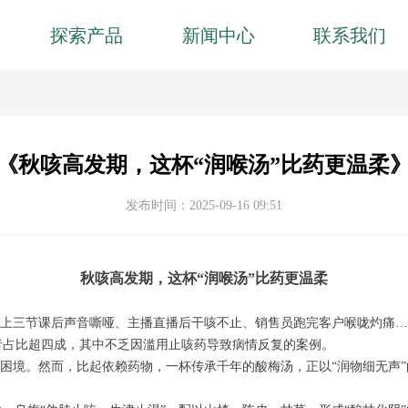
探索产品
新闻中心
联系我们
《秋咳高发期，这杯“润喉汤”比药更温柔
发布时间：
2025-09-16
09:51
秋咳高发期，这杯“润喉汤”比药更温柔
连上三节课后声音嘶哑、主播直播后干咳不止、销售员跑完客户喉咙灼痛
患者占比超四成，其中不乏因滥用止咳药导致病情反复的案例。
日困境。然而，比起依赖药物，一杯传承千年的酸梅汤，正以“润物细无声