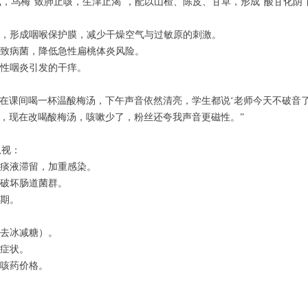
，乌梅“敛肺止咳，生津止渴”，配以山楂、陈皮、甘草，形成“酸甘化阴
，形成咽喉保护膜，减少干燥空气与过敏原的刺激。
致病菌，降低急性扁桃体炎风险。
性咽炎引发的干痒。
在课间喝一杯温酸梅汤，下午声音依然清亮，学生都说‘老师今天不破音了
撑，现在改喝酸梅汤，咳嗽少了，粉丝还夸我声音更磁性。”
忽视：
痰液滞留，加重感染。
破坏肠道菌群。
期。
去冰减糖）。
症状。
止咳药价格。