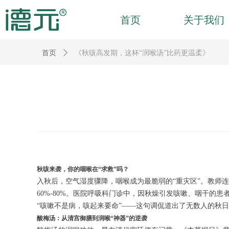
首页
关于我们
首页
ꄲ
《秋咳高发期，这杯“润喉汤”比药更温柔》
秋咳来袭，你的咽喉在“求救”吗？
入秋后，空气湿度骤降，咽喉成为最脆弱的“重灾区”。教师
60%-80%。医院呼吸科门诊中，因秋燥引发咳嗽、咽干的
“咳嗽不是病，咳起来要命”——这句调侃道出了无数人的秋
酸梅汤：从清宫御膳到润喉“神器”的逆袭