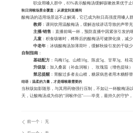
职业用嗓人群中，83%表示酸梅汤缓解咳嗽效果优于
秋日润喉场景全覆盖：从课堂到直播间
酸梅汤的适用场景远不止解渴，它已成为秋日高强度用嗓人群
教师
：课间饮用温酸梅汤，缓解连续讲话导致的声带充
主播/销售
：直播前喝一杯，预防直播中因紧张引发的
儿童
：积食咳嗽时，稀释后的酸梅汤可健脾化痰，减少
中老年
：冰镇酸梅汤加薄荷叶，缓解秋燥引发的干咳少
自制指南
：
基础配方
：乌梅15g、山楂10g、陈皮5g、甘草3g、
升级版
：加入桑葚（补血润喉）、玫瑰茄（增色提味）
禁忌提醒
：胃酸过多者去山楂，糖尿病患者用木糖醇替
结语：温柔的力量，才是咽喉最需要的
当秋咳如影随形，与其用药物强行压制，不如让一杯酸梅汤
天，让酸梅汤成为你的“润喉伴侣”——毕竟，最持久的守护
前一个：
无
ꄴ