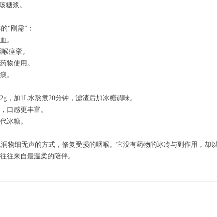
止咳糖浆。
的“刚需”：
血。
咽喉痉挛。
药物使用。
痰。
桂花2g，加1L水熬煮20分钟，滤渣后加冰糖调味。
，口感更丰富。
代冰糖。
以润物细无声的方式，修复受损的咽喉。它没有药物的冰冷与副作用，却
，往往来自最温柔的陪伴。