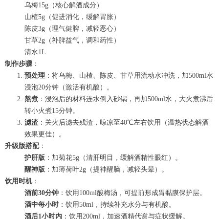
乌梅15g（核心解酒成分）
山楂5g（促进消化，缓解胃胀）
陈皮3g（理气健脾，减轻恶心）
甘草2g（补脾益气，调和药性）
清水1L
制作步骤
：
预处理
：将乌梅、山楂、陈皮、甘草用流动水冲洗，加500ml水
浸泡20分钟（激活有机酸）。
熬煮
：浸泡后的材料连水倒入砂锅，再加500ml水，大火煮沸后
转小火煮15分钟。
滤渣
：关火后滤去残渣，晾凉至40℃左右饮用（温热状态解酒
效果更佳）。
升级版搭配
：
护肝版
：加菊花5g（清肝明目，缓解酒精性眼红）。
醒神版
：加薄荷叶2g（提神醒脑，减轻头晕）。
饮用时机
：
酒前30分钟
：饮用100ml酸梅汤，可提前形成胃黏膜保护层。
酒中每小时
：饮用50ml，持续补充水分与有机酸。
酒后1小时内
：饮用200ml，加速酒精代谢与症状缓解。