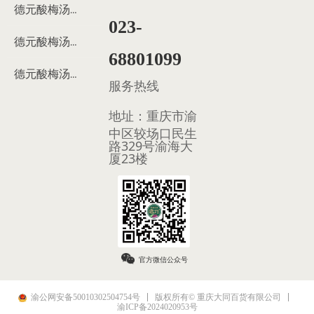
德元酸梅汤来历
023-
德元酸梅汤制作过程
68801099
德元酸梅汤多少钱
服务热线
地址：
重庆市渝
中区较场口民生
路329号渝海大
厦23楼
官方微信公众号
渝公网安备50010302504754号
版权所有© 重庆大同百货有限公司
渝ICP备2024020953号