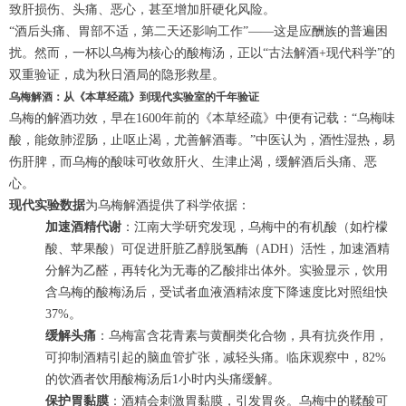
致肝损伤、头痛、恶心，甚至增加肝硬化风险。
“酒后头痛、胃部不适，第二天还影响工作”——这是应酬族的普遍困
扰。然而，一杯以乌梅为核心的酸梅汤，正以“古法解酒+现代科学”的
双重验证，成为秋日酒局的隐形救星。
乌梅解酒：从《本草经疏》到现代实验室的千年验证
乌梅的解酒功效，早在1600年前的《本草经疏》中便有记载：“乌梅味
酸，能敛肺涩肠，止呕止渴，尤善解酒毒。”中医认为，酒性湿热，易
伤肝脾，而乌梅的酸味可收敛肝火、生津止渴，缓解酒后头痛、恶
心。
现代实验数据
为乌梅解酒提供了科学依据：
加速酒精代谢
：江南大学研究发现，乌梅中的有机酸（如柠檬
酸、苹果酸）可促进肝脏乙醇脱氢酶（ADH）活性，加速酒精
分解为乙醛，再转化为无毒的乙酸排出体外。实验显示，饮用
含乌梅的酸梅汤后，受试者血液酒精浓度下降速度比对照组快
37%。
缓解头痛
：乌梅富含花青素与黄酮类化合物，具有抗炎作用，
可抑制酒精引起的脑血管扩张，减轻头痛。临床观察中，82%
的饮酒者饮用酸梅汤后1小时内头痛缓解。
保护胃黏膜
：酒精会刺激胃黏膜，引发胃炎。乌梅中的鞣酸可