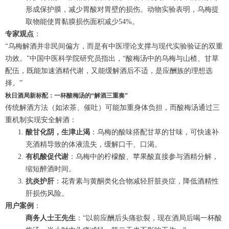
形成保护膜，减少胃酸对胃壁的损伤。动物实验表明，乌梅提
取物能使胃黏膜损伤面积减少54%。
专家观点
：
“乌梅解酒并非民间偏方，而是有中医理论支撑与现代实验验证的双重
功效。”中国中医科学院研究员指出，“酸梅汤中的乌梅与山楂、甘草
配伍，既能加速酒精代谢，又能缓解酒后不适，是应酬族的理想选
择。”
秋日酒局新标配：一杯酸梅汤的“解酒三重奏”
传统解酒方法（如浓茶、催吐）可能加重身体负担，而酸梅汤通过三
重机制实现安全解酒：
酸甘化阴，生津止渴
：乌梅的酸味搭配甘草的甘味，可快速补
充酒精导致的体液流失，缓解口干、口渴。
有机酸促代谢
：乌梅中的柠檬酸、苹果酸直接参与酒精分解，
缩短醉酒时间。
抗炎护肝
：花青素与黄酮类化合物减轻肝脏炎症，降低酒精性
肝损伤风险。
用户案例
：
商务人士王先生
：“以前应酬后头痛欲裂，现在酒局后喝一杯酸