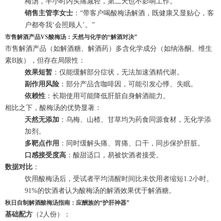
梅汤，半小时内头痛减轻，第二天也不影响工作。”
销售主管李女士
：“带客户喝酸梅汤解酒，既健康又显贴心，客
户都夸我‘会照顾人’。”
市售解酒产品VS酸梅汤：天然与化学的“解酒对决”
市售解酒产品（如解酒糖、解酒药）多含化学成分（如纳洛酮、维生
素B族），但存在局限性：
效果短暂
：仅能缓解部分症状，无法加速酒精代谢。
副作用风险
：部分产品含咖啡因，可能引发心悸、失眠。
依赖性
：长期使用可能降低肝脏自身解酒能力。
相比之下，酸梅汤的优势显著：
天然无添加
：乌梅、山楂、甘草均为药食同源食材，无化学添
加剂。
多靶点作用
：同时缓解头痛、胃痛、口干，同步保护肝脏。
口感接受度高
：酸甜适口，易被饮酒者接受。
数据对比
：
饮用酸梅汤后，受试者平均清醒时间比未饮用者缩短1.2小时。
91%的饮酒者认为酸梅汤的解酒效果优于解酒糖。
秋日自制解酒酸梅汤指南：应酬族的“护肝神器”
基础配方
（2人份）：