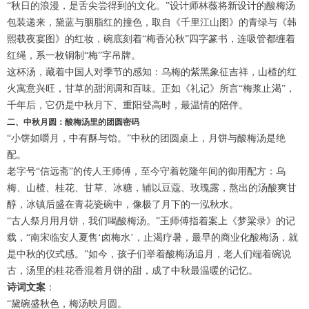
“秋日的浪漫，是舌尖尝得到的文化。”设计师林薇将新设计的酸梅汤
包装递来，黛蓝与胭脂红的撞色，取自《千里江山图》的青绿与《韩
熙载夜宴图》的红妆，碗底刻着“梅香沁秋”四字篆书，连吸管都缠着
红绳，系一枚铜制“梅”字吊牌。
这杯汤，藏着中国人对季节的感知：乌梅的紫黑象征吉祥，山楂的红
火寓意兴旺，甘草的甜润调和百味。正如《礼记》所言“梅浆止渴”，
千年后，它仍是中秋月下、重阳登高时，最温情的陪伴。
二、中秋月圆：酸梅汤里的团圆密码
“小饼如嚼月，中有酥与饴。”中秋的团圆桌上，月饼与酸梅汤是绝
配。
老字号“信远斋”的传人王师傅，至今守着乾隆年间的御用配方：乌
梅、山楂、桂花、甘草、冰糖，辅以豆蔻、玫瑰露，熬出的汤酸爽甘
醇，冰镇后盛在青花瓷碗中，像极了月下的一泓秋水。
“古人祭月用月饼，我们喝酸梅汤。”王师傅指着案上《梦粱录》的记
载，“南宋临安人夏售‘卤梅水’，止渴疗暑，最早的商业化酸梅汤，就
是中秋的仪式感。”如今，孩子们举着酸梅汤追月，老人们端着碗说
古，汤里的桂花香混着月饼的甜，成了中秋最温暖的记忆。
诗词文案
：
“黛碗盛秋色，梅汤映月圆。