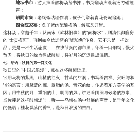
地坛书市
：游人捧着酸梅汤逛书摊，书页翻动声混着汤勺碰撞
声；
胡同市集
：老铜锅咕嘟作响，孩子们举着青花瓷碗追跑；
四合院家宴
：炙子烤肉配酸梅汤，解腻又开胃。
这杯汤，穿越千年：从南宋《武林旧事》的“卤梅水”，到清代御膳房
的“士贡梅煎”，再到如今信远斋的“琥珀色”传奇。它不只是一杯饮
品，更是一种生活态度——在快节奏的都市里，守着一口铜锅，慢火
熬煮，将秋日的燥热熬成酸甜，将岁月的沉淀熬成温情。
七、结语：秋日的第一口文化
秋日里的“中国式浪漫”，藏在这杯酸梅汤里。
它用乌梅的紫黑、山楂的红火、甘草的甜润，书写着吉祥、兴旺与和
谐的寓言；用黛蓝的碗、胭脂的汤、青花的纹，传递着东方美学的基
因；用中秋的月、重阳的山、胡同的风，讲述着团圆与敬老的故事。
当你捧起这杯酸梅汤时，听——乌梅在汤中舒展的声音，是千年文化
的低语；桂花飘落的香气，是秋日浪漫的告白。