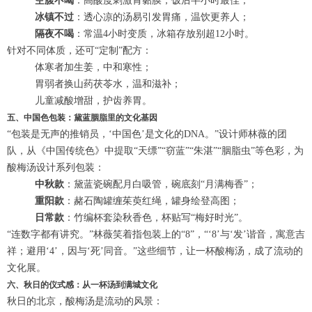
空腹不喝
：高酸度刺激胃黏膜，饭后半小时最佳；
冰镇不过
：透心凉的汤易引发胃痛，温饮更养人；
隔夜不喝
：常温4小时变质，冰箱存放别超12小时。
针对不同体质，还可“定制”配方：
体寒者加生姜，中和寒性；
胃弱者换山药茯苓水，温和滋补；
儿童减酸增甜，护齿养胃。
五、中国色包装：黛蓝胭脂里的文化基因
“包装是无声的推销员，‘中国色’是文化的DNA。”设计师林薇的团
队，从《中国传统色》中提取“天缥”“窃蓝”“朱湛”“胭脂虫”等色彩，为
酸梅汤设计系列包装：
中秋款
：黛蓝瓷碗配月白吸管，碗底刻“月满梅香”；
重阳款
：赭石陶罐缠茱萸红绳，罐身绘登高图；
日常款
：竹编杯套染秋香色，杯贴写“梅好时光”。
“连数字都有讲究。”林薇笑着指包装上的“8”，“‘8’与‘发’谐音，寓意吉
祥；避用‘4’，因与‘死’同音。”这些细节，让一杯酸梅汤，成了流动的
文化展。
六、秋日的仪式感：从一杯汤到满城文化
秋日的北京，酸梅汤是流动的风景：