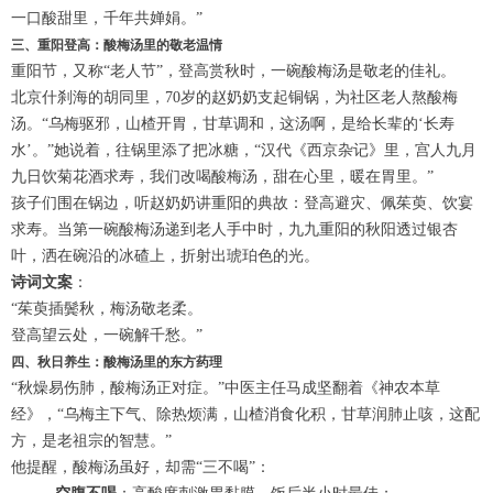
一口酸甜里，千年共婵娟。”
三、重阳登高：酸梅汤里的敬老温情
重阳节，又称“老人节”，登高赏秋时，一碗酸梅汤是敬老的佳礼。
北京什刹海的胡同里，70岁的赵奶奶支起铜锅，为社区老人熬酸梅
汤。“乌梅驱邪，山楂开胃，甘草调和，这汤啊，是给长辈的‘长寿
水’。”她说着，往锅里添了把冰糖，“汉代《西京杂记》里，宫人九月
九日饮菊花酒求寿，我们改喝酸梅汤，甜在心里，暖在胃里。”
孩子们围在锅边，听赵奶奶讲重阳的典故：登高避灾、佩茱萸、饮宴
求寿。当第一碗酸梅汤递到老人手中时，九九重阳的秋阳透过银杏
叶，洒在碗沿的冰碴上，折射出琥珀色的光。
诗词文案
：
“茱萸插鬓秋，梅汤敬老柔。
登高望云处，一碗解千愁。”
四、秋日养生：酸梅汤里的东方药理
“秋燥易伤肺，酸梅汤正对症。”中医主任马成坚翻着《神农本草
经》，“乌梅主下气、除热烦满，山楂消食化积，甘草润肺止咳，这配
方，是老祖宗的智慧。”
他提醒，酸梅汤虽好，却需“三不喝”：