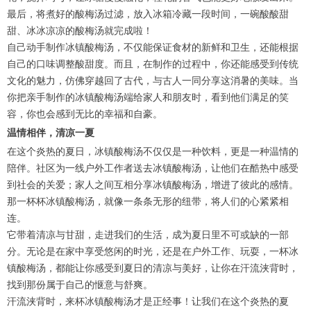
最后，将煮好的酸梅汤过滤，放入冰箱冷藏一段时间，一碗酸酸甜
甜、冰冰凉凉的酸梅汤就完成啦！
自己动手制作冰镇酸梅汤，不仅能保证食材的新鲜和卫生，还能根据
自己的口味调整酸甜度。而且，在制作的过程中，你还能感受到传统
文化的魅力，仿佛穿越回了古代，与古人一同分享这消暑的美味。当
你把亲手制作的冰镇酸梅汤端给家人和朋友时，看到他们满足的笑
容，你也会感到无比的幸福和自豪。
温情相伴，清凉一夏
在这个炎热的夏日，冰镇酸梅汤不仅仅是一种饮料，更是一种温情的
陪伴。社区为一线户外工作者送去冰镇酸梅汤，让他们在酷热中感受
到社会的关爱；家人之间互相分享冰镇酸梅汤，增进了彼此的感情。
那一杯杯冰镇酸梅汤，就像一条条无形的纽带，将人们的心紧紧相
连。
它带着清凉与甘甜，走进我们的生活，成为夏日里不可或缺的一部
分。无论是在家中享受悠闲的时光，还是在户外工作、玩耍，一杯冰
镇酸梅汤，都能让你感受到夏日的清凉与美好，让你在汗流浃背时，
找到那份属于自己的惬意与舒爽。
汗流浃背时，来杯冰镇酸梅汤才是正经事！让我们在这个炎热的夏