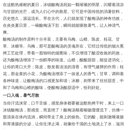
在这酷热难耐的夏日，冰镇酸梅汤宛如一颗璀璨的明星，闪耀着清凉
与甘甜的光芒，成为人们心中的救星。它可是中国传统的消暑饮料，
历史悠久，源远流长。早在古代，人们就发现了酸梅汤的神奇功效，
在炎炎夏日里，一碗酸梅汤下肚，瞬间就能驱散暑气，让人神清气
爽。
酸梅汤的制作原料十分丰富，主要有乌梅、山楂、陈皮、桂花、甘
草、冰糖等。乌梅，那可是酸梅汤的灵魂所在，它经过传统的烟火熏
烤工艺处理，带着一股独特的烟熏味，不仅增强了酸涩收敛的药效，
还为酸梅汤增添了一份醇厚的味道。山楂，酸酸甜甜，能促进消化，
让你的胃口大开；陈皮，散发着淡淡的清香，有理气健脾的作用；桂
花，那金黄的小花，为酸梅汤增添了一抹迷人的香气；甘草，调和着
各种味道，让酸梅汤的口感更加和谐；冰糖，则带来了丝丝甜意，中
和了乌梅和山楂的酸味，使酸梅汤酸甜适中，恰到好处。
一口入魂，暑气尽散
当你汗流浃背，口干舌燥，感觉身体都要被这酷热烤干时，来上一口
冰镇酸梅汤，那感觉，简直绝了！酸梅汤顺着喉咙缓缓流下，仿佛一
股清泉在体内流淌，瞬间带走了身上的燥热。它的酸，能刺激唾液腺
和胃液腺的分泌，让你生津止渴，就像给干涸的土地浇上了水，滋润