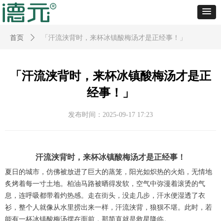
首页
ꄲ
「汗流浃背时，来杯冰镇酸梅汤才是正经事！」
「汗流浃背时，来杯冰镇酸梅汤才是正
经事！」
发布时间：
2025-09-17
17:23
汗流浃背时，来杯冰镇酸梅汤才是正经事！
夏日的城市，仿佛被放进了巨大的蒸笼，阳光如炽热的火焰，无情地
炙烤着每一寸土地。柏油马路被晒得发软，空气中弥漫着滚烫的气
息，连呼吸都带着灼热感。走在街头，没走几步，汗水便湿透了衣
衫，整个人就像从水里捞出来一样，汗流浃背，狼狈不堪。此时，若
能有一杯冰镇酸梅汤摆在面前，那简直就是救星降临。