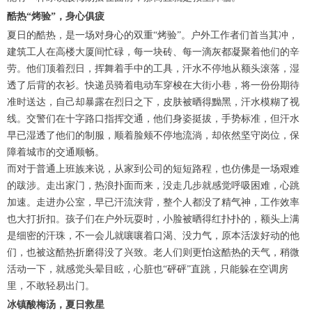
酷热“烤验”，身心俱疲
夏日的酷热，是一场对身心的双重“烤验”。户外工作者们首当其冲，
建筑工人在高楼大厦间忙碌，每一块砖、每一滴灰都凝聚着他们的辛
劳。他们顶着烈日，挥舞着手中的工具，汗水不停地从额头滚落，湿
透了后背的衣衫。快递员骑着电动车穿梭在大街小巷，将一份份期待
准时送达，自己却暴露在烈日之下，皮肤被晒得黝黑，汗水模糊了视
线。交警们在十字路口指挥交通，他们身姿挺拔，手势标准，但汗水
早已湿透了他们的制服，顺着脸颊不停地流淌，却依然坚守岗位，保
障着城市的交通顺畅。
而对于普通上班族来说，从家到公司的短短路程，也仿佛是一场艰难
的跋涉。走出家门，热浪扑面而来，没走几步就感觉呼吸困难，心跳
加速。走进办公室，早已汗流浃背，整个人都没了精气神，工作效率
也大打折扣。孩子们在户外玩耍时，小脸被晒得红扑扑的，额头上满
是细密的汗珠，不一会儿就嚷嚷着口渴、没力气，原本活泼好动的他
们，也被这酷热折磨得没了兴致。老人们则更怕这酷热的天气，稍微
活动一下，就感觉头晕目眩，心脏也“砰砰”直跳，只能躲在空调房
里，不敢轻易出门。
冰镇酸梅汤，夏日救星