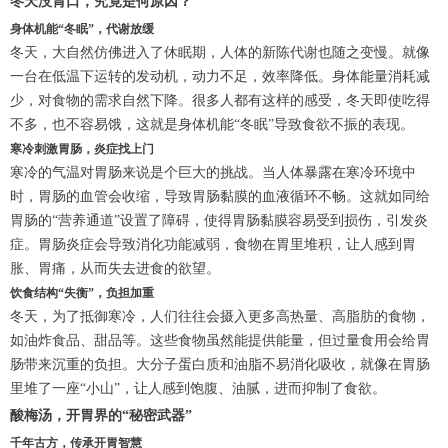
冬天没胃口，究竟是何原因？
身体机能“冬眠”，代谢放缓
冬天，大自然仿佛进入了休眠期，人体的新陈代谢也随之变慢。就像
一台在低温下运转的发动机，动力不足，效率降低。身体能量消耗减
少，对食物的需求自然下降。很多人都有这样的感受，冬天即使吃得
不多，也不容易饿，这就是身体机能“冬眠”导致食欲不振的表现。
寒冷刺激胃肠，炎症找上门
寒冷的气温对胃肠来说是个巨大的挑战。当人体暴露在寒冷环境中
时，胃肠的血管会收缩，导致胃肠黏膜的血液循环不畅。这就如同给
胃肠的“营养通道”设置了障碍，使得胃肠黏膜容易受到损伤，引发炎
症。胃肠炎症会导致消化功能减弱，食物在胃里堆积，让人感到胃
胀、胃痛，从而失去进食的欲望。
饮食结构“失衡”，负担加重
冬天，为了抵御寒冷，人们往往会摄入更多高热量、高脂肪的食物，
如油炸食品、甜品等。这些食物虽然能提供能量，但过量食用会给胃
肠带来沉重的负担。大分子蛋白质和油脂不易消化吸收，就像在胃肠
里堆了一座“小山”，让人感到饱腹、油腻，进而抑制了食欲。
酸梅汤，开胃界的“秘密武器”
千年古方，传承开胃智慧