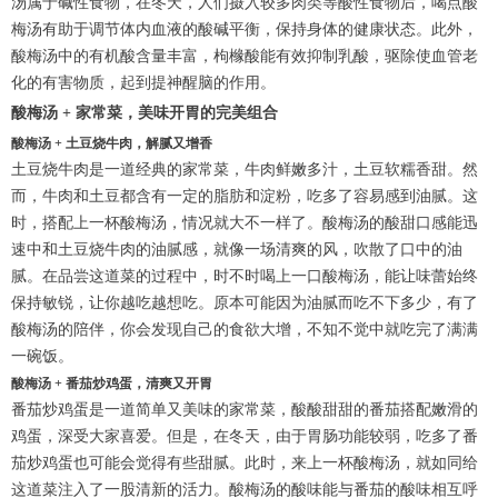
汤属于碱性食物，在冬天，人们摄入较多肉类等酸性食物后，喝点酸
梅汤有助于调节体内血液的酸碱平衡，保持身体的健康状态。此外，
酸梅汤中的有机酸含量丰富，枸橼酸能有效抑制乳酸，驱除使血管老
化的有害物质，起到提神醒脑的作用。
酸梅汤 + 家常菜，美味开胃的完美组合
酸梅汤 + 土豆烧牛肉，解腻又增香
土豆烧牛肉是一道经典的家常菜，牛肉鲜嫩多汁，土豆软糯香甜。然
而，牛肉和土豆都含有一定的脂肪和淀粉，吃多了容易感到油腻。这
时，搭配上一杯酸梅汤，情况就大不一样了。酸梅汤的酸甜口感能迅
速中和土豆烧牛肉的油腻感，就像一场清爽的风，吹散了口中的油
腻。在品尝这道菜的过程中，时不时喝上一口酸梅汤，能让味蕾始终
保持敏锐，让你越吃越想吃。原本可能因为油腻而吃不下多少，有了
酸梅汤的陪伴，你会发现自己的食欲大增，不知不觉中就吃完了满满
一碗饭。
酸梅汤 + 番茄炒鸡蛋，清爽又开胃
番茄炒鸡蛋是一道简单又美味的家常菜，酸酸甜甜的番茄搭配嫩滑的
鸡蛋，深受大家喜爱。但是，在冬天，由于胃肠功能较弱，吃多了番
茄炒鸡蛋也可能会觉得有些甜腻。此时，来上一杯酸梅汤，就如同给
这道菜注入了一股清新的活力。酸梅汤的酸味能与番茄的酸味相互呼