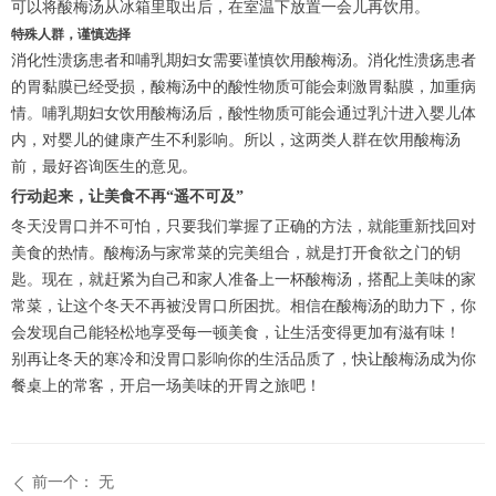
可以将酸梅汤从冰箱里取出后，在室温下放置一会儿再饮用。
特殊人群，谨慎选择
消化性溃疡患者和哺乳期妇女需要谨慎饮用酸梅汤。消化性溃疡患者
的胃黏膜已经受损，酸梅汤中的酸性物质可能会刺激胃黏膜，加重病
情。哺乳期妇女饮用酸梅汤后，酸性物质可能会通过乳汁进入婴儿体
内，对婴儿的健康产生不利影响。所以，这两类人群在饮用酸梅汤
前，最好咨询医生的意见。
行动起来，让美食不再“遥不可及”
冬天没胃口并不可怕，只要我们掌握了正确的方法，就能重新找回对
美食的热情。酸梅汤与家常菜的完美组合，就是打开食欲之门的钥
匙。现在，就赶紧为自己和家人准备上一杯酸梅汤，搭配上美味的家
常菜，让这个冬天不再被没胃口所困扰。相信在酸梅汤的助力下，你
会发现自己能轻松地享受每一顿美食，让生活变得更加有滋有味！
别再让冬天的寒冷和没胃口影响你的生活品质了，快让酸梅汤成为你
餐桌上的常客，开启一场美味的开胃之旅吧！
前一个：
无
ꄴ