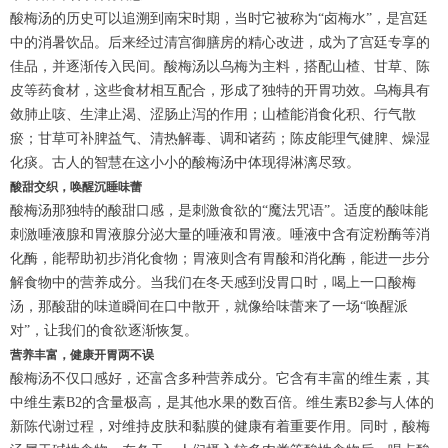
酸梅汤的历史可以追溯到南宋时期，当时它被称为“卤梅水”，是宫廷
中的消暑饮品。后来经过清宫御膳房的精心改进，成为了宫廷专享的
佳品，并逐渐传入民间。酸梅汤以乌梅为主料，搭配山楂、甘草、陈
皮等药食材，这些食材相互配合，形成了独特的开胃功效。乌梅具有
敛肺止咳、生津止渴、涩肠止泻的作用；山楂能消食化积、行气散
瘀；甘草可补脾益气、清热解毒、调和诸药；陈皮能理气健脾、燥湿
化痰。古人的智慧在这小小的酸梅汤中体现得淋漓尽致。
酸甜交织，唤醒沉睡味蕾
酸梅汤那独特的酸甜口感，是刺激食欲的“魔法咒语”。适度的酸味能
刺激唾液腺和胃液腺分泌大量的唾液和胃液。唾液中含有淀粉酶等消
化酶，能帮助初步消化食物；胃液则含有胃酸和消化酶，能进一步分
解食物中的营养成分。当我们在冬天感到没胃口时，喝上一口酸梅
汤，那酸甜的味道瞬间在口中散开，就像给味蕾来了一场“唤醒派
对”，让我们的食欲逐渐恢复。
营养丰富，健康开胃两不误
酸梅汤不仅口感好，还富含多种营养成分。它含有丰富的维生素，其
中维生素B2的含量极高，是其他水果的数百倍。维生素B2参与人体的
新陈代谢过程，对维持皮肤和黏膜的健康有着重要作用。同时，酸梅