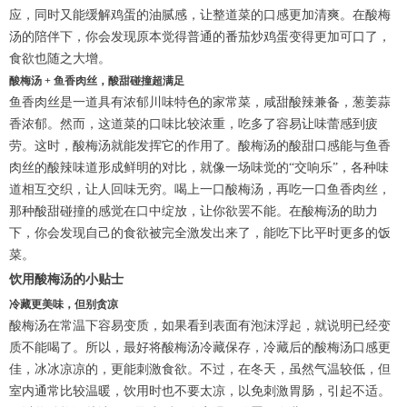
应，同时又能缓解鸡蛋的油腻感，让整道菜的口感更加清爽。在酸梅
汤的陪伴下，你会发现原本觉得普通的番茄炒鸡蛋变得更加可口了，
食欲也随之大增。
酸梅汤 + 鱼香肉丝，酸甜碰撞超满足
鱼香肉丝是一道具有浓郁川味特色的家常菜，咸甜酸辣兼备，葱姜蒜
香浓郁。然而，这道菜的口味比较浓重，吃多了容易让味蕾感到疲
劳。这时，酸梅汤就能发挥它的作用了。酸梅汤的酸甜口感能与鱼香
肉丝的酸辣味道形成鲜明的对比，就像一场味觉的“交响乐”，各种味
道相互交织，让人回味无穷。喝上一口酸梅汤，再吃一口鱼香肉丝，
那种酸甜碰撞的感觉在口中绽放，让你欲罢不能。在酸梅汤的助力
下，你会发现自己的食欲被完全激发出来了，能吃下比平时更多的饭
菜。
饮用酸梅汤的小贴士
冷藏更美味，但别贪凉
酸梅汤在常温下容易变质，如果看到表面有泡沫浮起，就说明已经变
质不能喝了。所以，最好将酸梅汤冷藏保存，冷藏后的酸梅汤口感更
佳，冰冰凉凉的，更能刺激食欲。不过，在冬天，虽然气温较低，但
室内通常比较温暖，饮用时也不要太凉，以免刺激胃肠，引起不适。