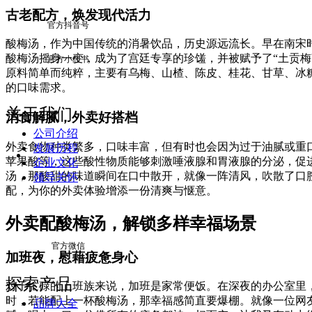
古老配方，焕发现代活力
官方抖音号
酸梅汤，作为中国传统的消暑饮品，历史源远流长。早在南宋
酸梅汤摇身一变，成为了宫廷专享的珍馐，并被赋予了“土贡
官方小红书
原料简单而纯粹，主要有乌梅、山楂、陈皮、桂花、甘草、冰
的口味需求。
关于我们
消食解腻，外卖好搭档
公司介绍
外卖食物种类繁多，口味丰富，但有时也会因为过于油腻或重
发展历程
苹果酸等，这些酸性物质能够刺激唾液腺和胃液腺的分泌，促
企业文化
汤，那酸甜的味道瞬间在口中散开，就像一阵清风，吹散了口
领导关怀
配，为你的外卖体验增添一份清爽与惬意。
外卖配酸梅汤，解锁多样幸福场景
官方微信
加班夜，慰藉疲惫身心
探索产品
对于忙碌的上班族来说，加班是家常便饭。在深夜的办公室里
时，若能配上一杯酸梅汤，那幸福感简直要爆棚。就像一位网
品牌大全