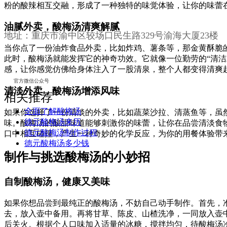
粉的酸辣相互交融，形成了一种独特的味觉体验，让你的味蕾
油腻外卖，酸梅汤清爽解腻
地址：
重庆市渝中区较场口民生路329号渝海大厦23楼
当你点了一份油炸食品外卖，比如炸鸡、薯条等，那金黄酥脆
此时，酸梅汤就能发挥它的神奇功效。它就像一位勤劳的“清
感，让你感觉仿佛给身体注入了一股清泉，整个人都变得清爽
官方微信公众号
清淡外卖，酸梅汤增添风味
相关推荐
全面了解酸梅汤
如果你选择了一份清淡的外卖，比如蔬菜沙拉、清蒸鱼等，虽
德元酸梅汤来历
味。酸梅汤的酸甜味道能够刺激你的味蕾，让你在品尝清淡食
德元酸梅汤制作过程
口中相互碰撞，产生一种奇妙的化学反应，为你的用餐体验带
德元酸梅汤多少钱
制作与挑选酸梅汤的小妙招
自制酸梅汤，健康又美味
如果你想品尝到最纯正的酸梅汤，不妨自己动手制作。首先，
去，放入壶中备用。再将甘草、陈皮、山楂洗净，一同放入壶
后关火。根据个人口味加入适量的冰糖，搅拌均匀，待酸梅汤