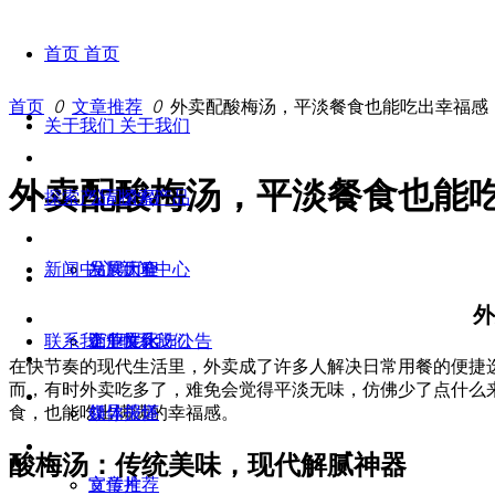
首页
首页
首页
ꄲ
文章推荐
ꄲ
外卖配酸梅汤，平淡餐食也能吃出幸福感
关于我们
关于我们
外卖配酸梅汤，平淡餐食也能
探索产品
公司介绍
探索产品
新闻中心
发展历程
品牌大全
新闻中心
外
联系我们
企业文化
工厂展示
竞争性比选公告
联系我们
在快节奏的现代生活里，外卖成了许多人解决日常用餐的便捷
而，有时外卖吃多了，难免会觉得平淡无味，仿佛少了点什么
食，也能吃出满满的幸福感。
领导关怀
媒体报道
酸梅汤：传统美味，现代解腻神器
宣传片
文章推荐