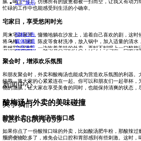
腻，喝上一口，仿佛所有的疲惫都被一扫而空，让我又有动力
工厂展示
忙碌的工作中也能感受到生活的小确幸。
宅家日，享受悠闲时光
招标公告
周末宅在家里，慵懒地躺在沙发上，追着自己喜欢的剧，这时
媒体报道
将乌梅、山楂、陈皮等食材洗净，放入锅中，加入适量的清水
文章推荐
着精彩的剧情，一边吃着美味的外卖，再时不时喝上一口酸梅
聚会时，增添欢乐氛围
和朋友聚会时，外卖和酸梅汤也能成为营造欢乐氛围的利器。
纽带，将大家的心紧紧连在一起。你可以和朋友们一起举杯，
新闻中心
物的油腻，让大家在享受美食的同时，也能保持清爽的状态，
酸梅汤与外卖的美味碰撞
关于我们
023-68801099
酸辣外卖，酸梅汤平衡口感
如果你点了一份酸辣口味的外卖，比如酸汤肥牛粉，那酸辣过
服务热线
辣的食物吃多了，难免会让口腔和胃部感到有些刺激。这时，