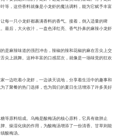
香叶等，这些香料就像是小龙虾的魔法调料，能为它赋予丰富
，让每一只小龙虾都裹满香料的香气。接着，倒入适量的啤
里。最后，大火收汁，一盘色泽红亮、香气扑鼻的麻辣小龙虾
到的是麻辣味道的强烈冲击，辣椒的辣和花椒的麻在舌尖上交
在舌尖上跳舞。这种丰富的口感层次，就像是一场味觉的狂欢
大家一边吃着小龙虾，一边谈天说地，分享着生活中的趣事和
成为了聚餐的热门选择，也为我们的夏日生活增添了许多美好
冰糖等原料组成。乌梅是酸梅汤的核心原料，它具有敛肺止
健脾、燥湿化痰的作用，为酸梅汤增添了一份清香。甘草则能
冰镇酸梅汤。