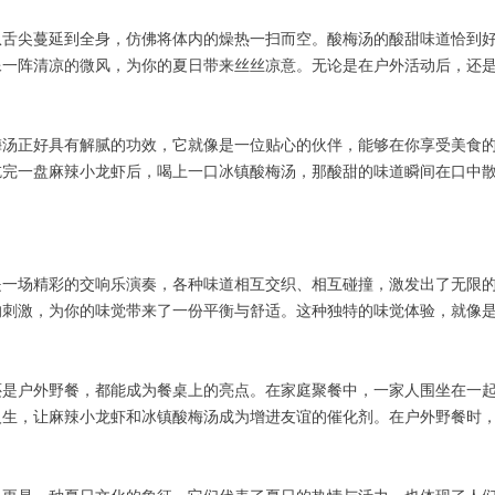
从舌尖蔓延到全身，仿佛将体内的燥热一扫而空。酸梅汤的酸甜味道恰到
像一阵清凉的微风，为你的夏日带来丝丝凉意。无论是在户外活动后，还
梅汤正好具有解腻的功效，它就像是一位贴心的伙伴，能够在你享受美食
吃完一盘麻辣小龙虾后，喝上一口冰镇酸梅汤，那酸甜的味道瞬间在口中
是一场精彩的交响乐演奏，各种味道相互交织、相互碰撞，激发出了无限
的刺激，为你的味觉带来了一份平衡与舒适。这种独特的味觉体验，就像
还是户外野餐，都能成为餐桌上的亮点。在家庭聚餐中，一家人围坐在一
人生，让麻辣小龙虾和冰镇酸梅汤成为增进友谊的催化剂。在户外野餐时