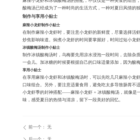
麻辣小龙虾和冰镇酸梅汤的搭配，不仅仅是一种美食的组合
酸梅汤已经成为了一种时尚的生活方式，一种对夏日风情的
制作与享用小贴士
麻辣小龙虾制作小贴士
在制作麻辣小龙虾时，要注意小龙虾的新鲜度，尽量选择活
炒焦影响味道。焖煮小龙虾的时间要掌握好，时间过短小龙
冰镇酸梅汤制作小贴士
制作冰镇酸梅汤时，乌梅要先用凉水浸泡一段时间，去除杂
一会儿。加冰糖的时候要根据自己的口味适量添加，因为酸梅
享用小贴士
在享用麻辣小龙虾和冰镇酸梅汤时，可以先吃几只麻辣小龙
口味组合。另外，要注意适量食用，避免吃太多导致肠胃不
小龙虾季的封神搭配——麻辣小龙虾 + 冰镇酸梅汤，就像
味，感受夏日的热情与清凉，留下一段美好的回忆。
前一个：
无
ꄴ
后一个：
无
ꄲ