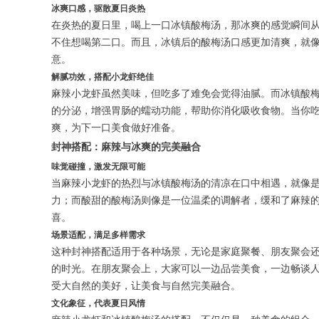
冰爽口感，驱散夏日炎热
在炎热的夏日里，喝上一口冰镇酸梅汤，那冰爽的感觉瞬间
不住想喝第二口。而且，冰镇后的酸梅汤口感更加清爽，就
意。
解腻功效，搭配小龙虾绝佳
麻辣小龙虾虽然美味，但吃多了难免会觉得油腻。而冰镇酸
的分泌，增强胃肠的蠕动功能，帮助你消化吸收食物。当你
爽，为下一口美食做好准备。
封神搭配：麻辣与冰爽的完美融合
味觉碰撞，激发无限可能
当麻辣小龙虾的热烈与冰镇酸梅汤的清凉在口中相遇，就像
力；而酸甜的酸梅汤则像是一位温柔的调解者，缓和了麻辣
喜。
场景适配，满足多样需求
这种封神搭配适用于各种场景，无论是家庭聚餐、朋友聚会
的时光。在朋友聚会上，大家可以一边品尝美食，一边畅谈
受大自然的美好，让美食与自然完美融合。
文化象征，代表夏日风情