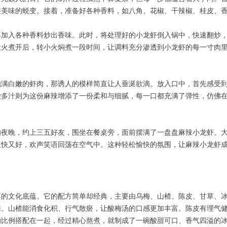
接美味的蜕变。接着，准备好各种香料，如八角、花椒、干辣椒、桂皮、
再加入各种香料炒出香味。此时，将处理好的小龙虾倒入锅中，快速翻炒
大火煮开后，转小火焖煮一段时间，让调料充分渗透到小龙虾的每一寸肉
饱满白嫩的虾肉，那诱人的模样简直让人垂涎欲滴。放入口中，首先感受
嫩多汁则为这份麻辣增添了一份柔和与细腻，每一口都充满了弹性，仿佛
的夜晚，约上三五好友，围坐在餐桌旁，面前摆满了一盘盘麻辣小龙虾。
又快又好，欢声笑语回荡在空气中。这种轻松愉快的氛围，让麻辣小龙虾
厚的文化底蕴。它的配方简单却经典，主要由乌梅、山楂、陈皮、甘草、
味。山楂能消食化积、行气散瘀，让酸梅汤的口感更加丰富。陈皮有理气
的比例搭配在一起，经过精心熬煮，就制成了一碗酸甜可口、香气四溢的