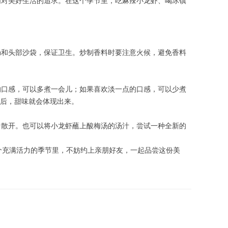
们对美好生活的追求。在这个季节里，吃麻辣小龙虾、喝冰镇
肠和头部沙袋，保证卫生。炒制香料时要注意火候，避免香料
的口感，可以多煮一会儿；如果喜欢淡一点的口感，可以少煮
镇后，甜味就会体现出来。
中散开。也可以将小龙虾蘸上酸梅汤的汤汁，尝试一种全新的
个充满活力的季节里，不妨约上亲朋好友，一起品尝这份美