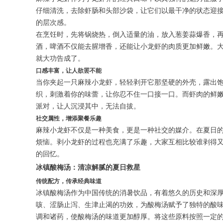
仔细清洗，去除虾肠和头部沙袋，让它们以最干净的状态迎
的层次感。
在烹饪时，先将锅烧热，倒入适量的油，放入葱姜蒜爆香，
酒，啤酒不仅能去腥增香，还能让小龙虾的肉质更加鲜嫩。
就大功告成了。
口感丰富，让人欲罢不能
当你夹起一只麻辣小龙虾，轻轻剥开它那坚硬的外壳，露出
织，刺激着你的味蕾，让你忍不住一口接一口。而虾肉的鲜
派对，让人沉浸其中，无法自拔。
社交属性，增添聚餐乐趣
麻辣小龙虾不仅是一种美食，更是一种社交的媒介。在夏日
烦恼。剥小龙虾的过程也充满了乐趣，大家互相比较谁剥得
的回忆。
冰镇酸梅汤：清凉解腻的夏日救星
传统配方，传承经典味道
冰镇酸梅汤作为中国传统的消暑饮品，有着悠久的历史和深
咳、涩肠止泻、生津止渴的功效，为酸梅汤赋予了独特的酸
调和诸药，使酸梅汤的味道更加醇厚。将这些原料按照一定