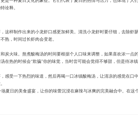
，更是一种夏日文化的象征。它们代表了夏日的热情与活力，也体现了人
独特诠释。
虾，这样制作出来的小龙虾口感更加鲜美。清洗小龙虾时要仔细，去除虾
虾不熟，时间过长虾肉会变老。
质和炭火味。熬煮酸梅汤的时间要根据个人口味来调整，如果喜欢浓一点
汤在热的时候会“欺骗”你的味觉，当时尝可能会觉得不够甜，但是待冰
虾，感受一下热烈的味道，然后再喝一口冰镇酸梅汤，让清凉的感觉在口
适。
是一场夏日的美食盛宴，让你的味蕾沉浸在麻辣与冰爽的完美融合中。在这