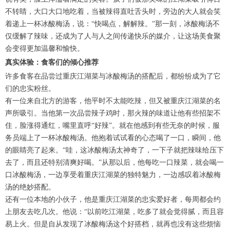
不转睛，大口大口地吃着，当被辣得直吐舌头时，旁边的大人就会笑
着递上一杯冰酸梅汤，说：“快喝点，解解辣。”那一刻，冰酸梅汤不
仅缓解了辣味，还成为了人与人之间传递快乐的媒介，让这场美食聚
会变得更加温馨和愉快。
真实体验：食客们的倾心推荐
许多食客在品尝过重庆江湖菜与冰酸梅汤的搭配后，都纷纷成为了它
们的忠实粉丝。
有一位来自北方的游客，他平时不太能吃辣，但又被重庆江湖菜的名
声所吸引。当他第一次品尝辣子鸡时，那火辣的味道让他有些招架不
住，脸涨得通红，嘴里直呼“好辣”。就在他感到有些无奈的时候，服
务员端上了一杯冰酸梅汤。他抱着试试看的心态喝了一口，瞬间，他
的眼睛亮了起来。“哇，这冰酸梅汤太神奇了，一下子就把辣味给压下
去了，而且还特别清爽好喝。”从那以后，他每吃一口辣菜，就会喝一
口冰酸梅汤，一边享受着重庆江湖菜的独特魅力，一边感叹着冰酸梅
汤的绝妙搭配。
还有一位本地的小伙子，他是重庆江湖菜的忠实爱好者，每周都会约
上朋友去吃几次。他说：“以前吃江湖菜，吃多了就会觉得腻，而且容
易上火。但是自从发现了冰酸梅汤这个好搭档，就再也没有这些烦恼