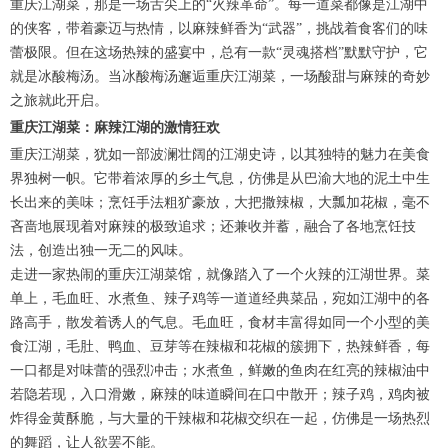
重庆江湖菜，那是一场舌尖上的“火辣革命”。每一道菜都像是江湖中
的侠客，带着豪迈与热情，以麻辣鲜香为“武器”，挑战着食客们的味
蕾极限。但在这场热辣的盛宴中，总有一款“灵魂搭档”默默守护，它
就是冰酸梅汤。当冰酸梅汤邂逅重庆江湖菜，一场酸甜与麻辣的奇妙
之旅就此开启。
重庆江湖菜：麻辣江湖的激情狂欢
重庆江湖菜，犹如一部波澜壮阔的江湖史诗，以其独特的魅力在美食
界独树一帜。它带着浓厚的乡土气息，仿佛是从巴渝大地的泥土中生
长出来的美味；烹饪手法粗犷豪放，大把撒辣椒，大瓢加花椒，毫不
吝啬地展现着对麻辣的极致追求；还兼收并蓄，融合了各地烹饪技
法，创造出独一无二的风味。
走进一家热闹的重庆江湖菜馆，就像踏入了一个火辣的江湖世界。菜
单上，毛血旺、水煮鱼、辣子鸡等一道道经典菜品，宛如江湖中的各
路高手，散发着诱人的气息。毛血旺，食材丰富得如同一个小型的美
食江湖，毛肚、鸭血、豆芽等在辣椒和花椒的簇拥下，热辣鲜香，每
一口都是对味蕾的强烈冲击；水煮鱼，鲜嫩的鱼肉在红亮的辣椒油中
若隐若现，入口滑嫩，麻辣的味道瞬间在口中散开；辣子鸡，鸡肉被
炸得金黄酥脆，与大量的干辣椒和花椒交织在一起，仿佛是一场热烈
的舞蹈，让人欲罢不能。