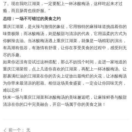
了。现在我吃江湖菜，一定要配上一杯冰酸梅汤，这样吃起来才过
瘾，而且肠胃也很舒服。”
总结：一场不可错过的美食之约
重庆江湖菜，是火辣与激情的象征，它用独特的麻辣味道挑战着你的
味蕾极限；而冰酸梅汤，则是酸甜与清凉的代表，它用温柔的方式为
你解辣去油。当冰酸梅汤遇上重庆江湖菜，就像是一场精彩的演出，
有高潮有低谷，有激情有舒缓，让你在享受美食的过程中，感受到无
尽的乐趣。
如果你还没有尝试过这种搭配，那么不妨找个时间，走进一家地道的
重庆江湖菜馆，点上几道你喜欢的江湖菜，再配上一杯冰酸梅汤。让
那裹满红油的江湖菜在你的舌尖上绽放出最绚烂的火花，让冰酸梅汤
为你带来最清凉的慰藉。相信这场美食盛宴，一定会让你回味无穷，
难以忘怀！
快来一场与重庆江湖菜和冰酸梅汤的美味邂逅吧，让麻辣鲜香与酸甜
清凉在你的口中完美融合，开启一场属于你的美食之旅！
前一个：
无
ꄴ