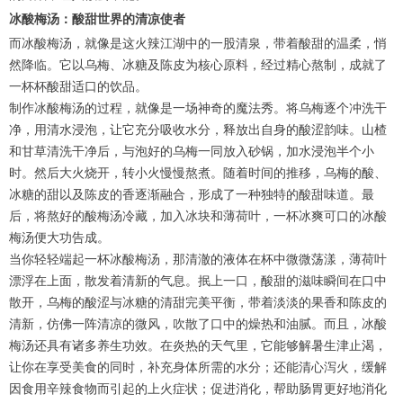
冰酸梅汤：酸甜世界的清凉使者
而冰酸梅汤，就像是这火辣江湖中的一股清泉，带着酸甜的温柔，悄
然降临。它以乌梅、冰糖及陈皮为核心原料，经过精心熬制，成就了
一杯杯酸甜适口的饮品。
制作冰酸梅汤的过程，就像是一场神奇的魔法秀。将乌梅逐个冲洗干
净，用清水浸泡，让它充分吸收水分，释放出自身的酸涩韵味。山楂
和甘草清洗干净后，与泡好的乌梅一同放入砂锅，加水浸泡半个小
时。然后大火烧开，转小火慢慢熬煮。随着时间的推移，乌梅的酸、
冰糖的甜以及陈皮的香逐渐融合，形成了一种独特的酸甜味道。最
后，将熬好的酸梅汤冷藏，加入冰块和薄荷叶，一杯冰爽可口的冰酸
梅汤便大功告成。
当你轻轻端起一杯冰酸梅汤，那清澈的液体在杯中微微荡漾，薄荷叶
漂浮在上面，散发着清新的气息。抿上一口，酸甜的滋味瞬间在口中
散开，乌梅的酸涩与冰糖的清甜完美平衡，带着淡淡的果香和陈皮的
清新，仿佛一阵清凉的微风，吹散了口中的燥热和油腻。而且，冰酸
梅汤还具有诸多养生功效。在炎热的天气里，它能够解暑生津止渴，
让你在享受美食的同时，补充身体所需的水分；还能清心泻火，缓解
因食用辛辣食物而引起的上火症状；促进消化，帮助肠胃更好地消化