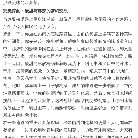
那些美味的江湖菜。
完美搭配：酸甜与麻辣的梦幻交织
当冰酸梅汤遇上重庆江湖菜，就像是一场跨越味觉界限的奇妙邂逅，
产生了令人惊叹的化学反应。
想象一下，你坐在热闹的江湖菜馆里，面前的餐桌上摆满了各种美味
的江湖菜。你先夹起一块水煮鱼，鲜嫩的鱼肉带着麻辣的味道滑入口
中，那浓郁的辣味瞬间在舌尖上炸开，让你忍不住皱起眉头，却又觉
得无比过瘾。就在你被辣得有些“上头”时，你端起一杯冰酸梅汤，喝
上一大口。酸甜的冰酸梅汤顺着喉咙流下，瞬间中和了口中的辣味，
带来一股清爽的感觉，仿佛是一场清凉的雨，熄灭了口中的“火焰”。
接着，你又品尝了一块辣子鸡，那热辣酥脆的口感再次冲击着你的味
蕾。此时，你再喝上一口冰酸梅汤，酸甜的味道进一步缓解了口中的
油腻感和辣味，让你的味蕾得到了片刻的休息。然后，你又可以继续
挑战下一口热辣的江湖菜，这种热辣与酸甜的交替刺激，让你的味蕾
仿佛坐上了一辆过山车，时而激情澎湃，时而温柔舒缓，给你带来前
所未有的味觉体验。
在一些地道的重庆江湖菜馆里，经常能看到这样的场景：人们围坐在
餐桌前，一边开心地吃着热辣的江湖菜，一边喝着冰酸梅汤。大家有
说有笑，脸上洋溢着满足的笑容。孩子们被那美味的江湖菜吸引得目