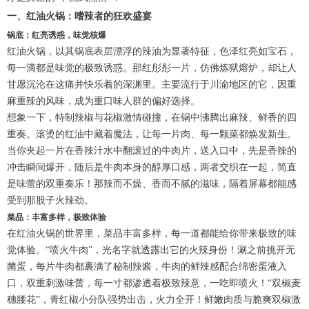
一、红油火锅：嗜辣者的狂欢盛宴
锅底：红亮诱惑，味觉核爆
红油火锅，以其锅底表层漂浮的辣油为显著特征，色泽红亮如宝石，
每一滴都是味觉的极致诱惑。那红彤彤一片，仿佛炼狱熔炉，却让人
甘愿沉沦在这痛并快乐着的深渊里。主要流行于川渝地区的它，因重
麻重辣的风味，成为重口味人群的偏好选择。
想象一下，特制辣椒与花椒激情碰撞，在锅中沸腾出麻辣、鲜香的四
重奏。滚烫的红油中藏着魔法，让每一片肉、每一颗菜都焕发新生。
当你夹起一片在香辣汁水中翻滚过的牛肉片，送入口中，先是香辣的
冲击瞬间爆开，随后是牛肉本身的醇厚口感，两者交织在一起，简直
是味蕾的双重奏乐！那辣而不燥、香而不腻的滋味，隔着屏幕都能感
受到那股子火辣劲。
菜品：丰富多样，极致体验
在红油火锅的世界里，菜品丰富多样，每一道都能给你带来极致的味
觉体验。“喷火牛肉”，光名字就透露出它的火辣身份！涮之前挑开无
菌蛋，每片牛肉都裹满了秘制辣酱，牛肉的鲜辣感配合绵密蛋液入
口，双重刺激味蕾，每一寸都渗透着极致辣意，一吃即喷火！“双椒麦
穗腰花”，青红椒小分队强势出击，火力全开！鲜嫩肉质与脆爽双椒激