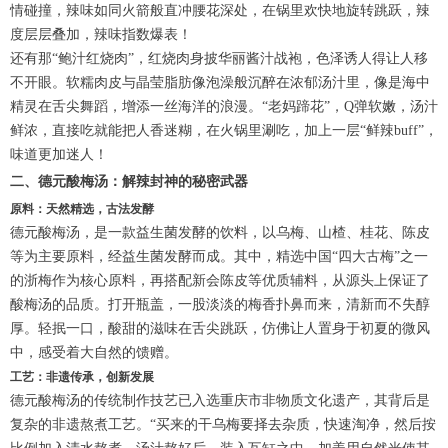
情碰撞，辣味如同火箭般直冲腰花深处，在锅里欢快地旋转跳跃，辣
度层层叠加，辣味指数爆表！
还有那“鲍汁红烧肉”，红烧肉身披华丽酱汁战袍，色泽诱人得让人移
不开眼。软糯肉皮与晶莹脂肪像泡澡般沉醉在浓郁汤汁里，像是海中
精灵在舌尖舞蹈，增添一丝海洋的浪漫。“老妈蹄花”，Q弹软嫩，汤汁
鲜浓，直接吃就能把人香迷糊，在火锅里涮吃，加上一层“鲜辣buff”，
味道更加迷人！
二、德元酸梅汤：解辣封神的秘密武器
原料：天然精选，古法发酵
德元酸梅汤，是一款益生菌发酵的饮料，以乌梅、山楂、桂花、陈皮
等为主要原料，经益生菌发酵而成。其中，精选中国“四大古梅”之一
的浙梅作为核心原料，再搭配新会陈皮等优质辅料，从源头上保证了
酸梅汤的品质。打开瓶盖，一股淡淡的梅香扑鼻而来，清新而不失醇
厚。轻抿一口，酸甜的滋味在舌尖跳跃，仿佛让人置身于初夏的微风
中，感受着大自然的馈赠。
工艺：非遗传承，创新发展
德元酸梅汤的传统制作技艺已入选重庆市非物质文化遗产，其背后是
复杂的非遗熬煮工艺。“买来的干乌梅要择去杂质，快速淘净，然后按