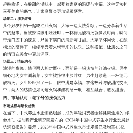
起酸梅汤，在酸甜的滋味中，感受着家庭的温暖与幸福。这种无负担
享受美食的底气，让家庭聚会更加温馨惬意。
场景二：朋友聚餐
几个好友相约一起吃红油火锅，大家一边大快朵颐，一边分享着生活
中的趣事。当被辣得眼泪汪汪时，一杯德元酸梅汤就像及时雨，瞬间
带走口腔中的辣意，只留下满口的清新与甘甜。大家举杯同饮，在酸
梅汤的陪伴下，继续享受着火锅带来的快乐。这种搭配，让朋友之间
的情谊在美食中更加深厚。
场景三：情侣约会
浪漫的夜晚，情侣两人相对而坐，面前是一锅热辣的红油火锅。男生
细心地为女生涮着菜，女生被辣得小脸绯红，男生赶紧递上一杯德元
酸梅汤。女生轻轻抿了一口，眼中满是幸福。在这热辣与酸甜的交织
中，两人的感情也如同这火锅和酸梅汤一般，相互融合，愈发甜蜜。
四、市场认可：老字号的强劲活力
市场规模与增长趋势
在当下，中式养生水正悄然崛起，成为年轻消费者缓解健康焦虑的“续
命水”。据前瞻产业研究院发布的《2024年中国中式养生水行业发展趋
势洞察报告》显示，2023年中国中式养生水市场规模已激增至4.5亿