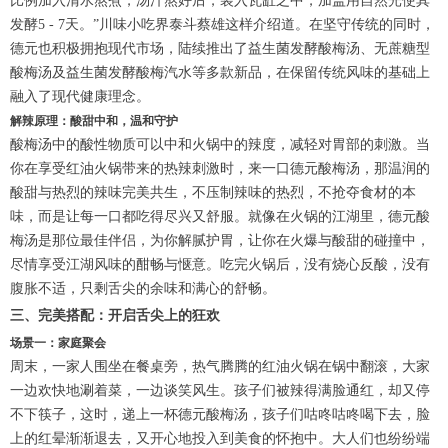
比例加入清水熬煮，汤汁熬好后，装入瓦缸之中，加盖用自然光使其
发酵5 - 7天。”川味小吃界泰斗蔡雄这样介绍道。在坚守传统的同时，
德元也积极拥抱现代市场，陆续推出了益生菌发酵酸梅汤、无蔗糖型
酸梅汤及益生菌发酵酸梅汽水等多款新品，在保留传统风味的基础上
融入了现代健康理念。
解辣原理：酸甜中和，温和守护
酸梅汤中的酸性物质可以中和火锅中的辣度，减轻对胃部的刺激。当
你在享受红油火锅带来的热辣刺激时，来一口德元酸梅汤，那温润的
酸甜与热烈的辣味完美共生，不压制辣味的热烈，不抢夺食材的本
味，而是让每一口都吃得尽兴又舒服。就像在火锅的江湖里，德元酸
梅汤是那位最佳伴侣，为你解腻护胃，让你在火爆与酸甜的碰撞中，
尽情享受江湖风味的酣畅与惬意。吃完火锅后，没有烧心反酸，没有
腹胀不适，只剩舌尖的余味和满心的舒畅。
三、完美搭配：开启舌尖上的狂欢
场景一：家庭聚会
周末，一家人围坐在餐桌旁，热气腾腾的红油火锅在锅中翻滚，大家
一边欢快地涮着菜，一边谈笑风生。孩子们被辣得满脸通红，却又停
不下筷子，这时，递上一杯德元酸梅汤，孩子们咕咚咕咚喝下去，脸
上的红晕渐渐退去，又开心地投入到美食的怀抱中。大人们也纷纷端