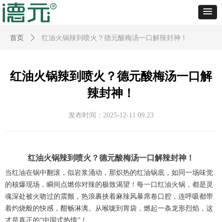
首页
ꄲ
红油火锅辣到喷火？德元酸梅汤一口解辣封神！
红油火锅辣到喷火？德元酸梅汤一口解
辣封神！
发布时间：
2025-12-11
09:23
红油火锅辣到喷火？德元酸梅汤一口解辣封神！
当红油在锅中翻滚，似岩浆涌动，那炽热的红油锅底，如同一场味觉
的核爆现场，瞬间点燃你对辣的极致渴望！每一口红油火锅，都是灵
魂深处被火吻过的震颤，热浪裹挟着麻辣风暴席卷口腔，连呼吸都带
着灼烧般的快感，酣畅淋漓。从喉咙到胃袋，燃起一条龙形烈焰，这
才是真正的“中国式热情”！