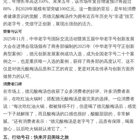
元，年增长率高达350%。未来五年，该市场年复合增速预计将超过
88%，到2028年规模有望突破100亿元。这一数据的背后，是年轻消费
者健康意识的觉醒，而德元酸梅汤作为拥有近百年历史与“非遗”技艺
的老字号，凭借守正创新，展现出强劲的活力。
荣誉与认可
2025年11月，中华老字号国际交流活动暨第五届中华老字号创新发展
大会在进博会现场颁布了商务部编制的2025年《中华老字号守正创新
典型案例》，德元创新发展案例成功入选，成为全国老字号二十个案
例之一，也是重庆唯一入选的案例，获得了商务部的高度认可。这不
仅是对德元酸梅汤品质和工艺的肯定，更是对其在传承与创新方面所
做努力的认可。
消费者口碑
在市场上，德元酸梅汤也收获了众多消费者的好评。许多消费者表
示，在吃红油火锅时，搭配德元酸梅汤是最完美的选择。一位消费者
说：“每次吃红油火锅，都被辣得不行，但是喝了德元酸梅汤后，感觉
一下子就解辣了，而且酸梅汤的口感也很好，酸酸甜甜的，非常解
腻。”还有消费者表示：“德元酸梅汤是老字号了，品质有保障，喝着
放心，以后吃火锅就认准它了。”
五、行动号召：快来开启美味之旅