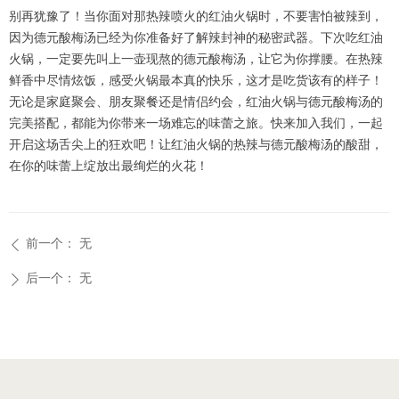
别再犹豫了！当你面对那热辣喷火的红油火锅时，不要害怕被辣到，
因为德元酸梅汤已经为你准备好了解辣封神的秘密武器。下次吃红油
火锅，一定要先叫上一壶现熬的德元酸梅汤，让它为你撑腰。在热辣
鲜香中尽情炫饭，感受火锅最本真的快乐，这才是吃货该有的样子！
无论是家庭聚会、朋友聚餐还是情侣约会，红油火锅与德元酸梅汤的
完美搭配，都能为你带来一场难忘的味蕾之旅。快来加入我们，一起
开启这场舌尖上的狂欢吧！让红油火锅的热辣与德元酸梅汤的酸甜，
在你的味蕾上绽放出最绚烂的火花！
前一个：
无
ꄴ
后一个：
无
ꄲ