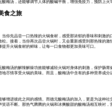
元酸梅汤，还能够调节人体的酸碱平衡，增强免疫力，预防上火
美食之旅
。当你先品尝一口热辣的火锅食材，感受那浓郁的香味和刺激的
放松。接着，当你再次品尝火锅时，又会重新感受到那热辣的激
够提升火锅食材的鲜味，让每一口食物都更加美味可口。
元酸梅汤的解辣解燥功效能够减轻火锅对身体的刺激，保护肠胃
虑地尽情享受火锅的美味。而且，酸梅汤中含有的多种营养成分
能够增进彼此之间的感情。而德元酸梅汤的加入，更是为这种社
声笑语不断。那热气腾腾的火锅和冰爽酸甜的酸梅汤相互映衬，