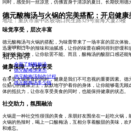
同时，感受到一丝凉意，仿佛置身于清凉的夏日。长期饮用德
德元酸梅汤与火锅的完美搭配：开启健康
地址：
重庆市渝中区较场口民生路329号渝海大厦23楼
味觉享受，层次丰富
德元酸梅汤与火锅的搭配，为味蕾带来了一场丰富的层次体验
官方微信公众号
迅速中和口中的辣味和油腻感，让你的味蕾在瞬间得到舒缓和
彩的味觉之旅，让你欲罢不能。而且，酸梅汤的酸甜口感还能
相关推荐
全面了解酸梅汤
健康保障，无忧享受
德元酸梅汤来历
德元酸梅汤制作过程
在享受火锅美食的同时，健康是我们不可忽视的重要因素。德
德元酸梅汤多少钱
位贴心的健康卫士，默默地守护着你的身体，让你能够毫无顾
体的抵抗力，让你在享受美食的同时，也能保持健康的状态。
社交助力，氛围融洽
火锅是一种社交性很强的美食，亲朋好友围坐在一起吃火锅，
火锅的热辣时，喝上一口酸梅汤，互相分享着酸甜的美味，欢
和难忘。