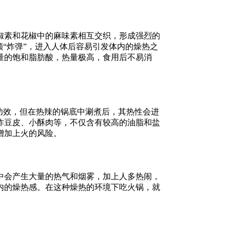
椒素和花椒中的麻味素相互交织，形成强烈的
“炸弹”，进入人体后容易引发体内的燥热之
量的饱和脂肪酸，热量极高，食用后不易消
功效，但在热辣的锅底中涮煮后，其热性会进
炸豆皮、小酥肉等，不仅含有较高的油脂和盐
增加上火的风险。
中会产生大量的热气和烟雾，加上人多热闹，
内的燥热感。在这种燥热的环境下吃火锅，就