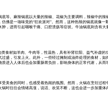
锅底等。麻辣锅底以大量的辣椒、花椒为主要调料，辣椒中的辣
仿佛是一场味觉的“狂欢派对”。然而，这种热辣的锅底就像一颗
水肿，进而引起咽喉干痛、口腔溃疡等症状。牛油锅底则含有大
。肉类食材如羊肉、牛肉等，性温热，具有补肾壮阳、益气补虚的
气过盛，引发上火。此外，一些经过腌制或油炸处理的食材，如
物质进入人体后也会加重肠胃负担，影响身体的正常代谢，从而
享受美食的同时，也感受着热闹的氛围。然而，火锅在烹饪过程
火锅时往往会情绪高涨，说话、欢笑不断，这也会进一步加重体