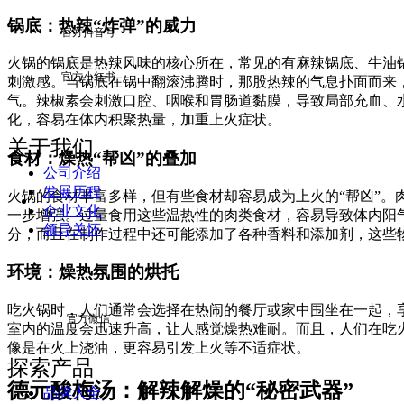
锅底：热辣“炸弹”的威力
官方抖音号
火锅的锅底是热辣风味的核心所在，常见的有麻辣锅底、牛油
官方小红书
刺激感。当锅底在锅中翻滚沸腾时，那股热辣的气息扑面而来，
气。辣椒素会刺激口腔、咽喉和胃肠道黏膜，导致局部充血、
化，容易在体内积聚热量，加重上火症状。
关于我们
食材：燥热“帮凶”的叠加
公司介绍
发展历程
火锅的食材丰富多样，但有些食材却容易成为上火的“帮凶”
企业文化
一步增强。过量食用这些温热性的肉类食材，容易导致体内阳
领导关怀
分，而且在制作过程中还可能添加了各种香料和添加剂，这些
环境：燥热氛围的烘托
吃火锅时，人们通常会选择在热闹的餐厅或家中围坐在一起，
官方微信
室内的温度会迅速升高，让人感觉燥热难耐。而且，人们在吃
像是在火上浇油，更容易引发上火等不适症状。
探索产品
德元酸梅汤：解辣解燥的“秘密武器”
品牌大全