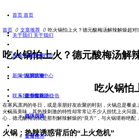
首页
首页
首页
ꄲ
文章推荐
ꄲ
吃火锅怕上火？德元酸梅汤解辣解燥超对
关于我们
关于我们
吃火锅怕上火？德元酸梅汤解
探索产品
公司介绍
探索产品
新闻中心
发展历程
品牌大全
新闻中心
吃火锅怕
联系我们
企业文化
工厂展示
竞争性比选公告
联系我们
在寒风凛冽的冬日，或是亲朋好友欢聚的时刻，火锅总是餐桌
火锅虽美味，其热辣刺激的特性却常常让不少人担忧上火问题
领导关怀
媒体报道
心，德元酸梅汤就是那剂解辣解燥的“良方”，与火锅堪称绝配
火锅：热辣诱惑背后的“上火危机”
宣传片
文章推荐