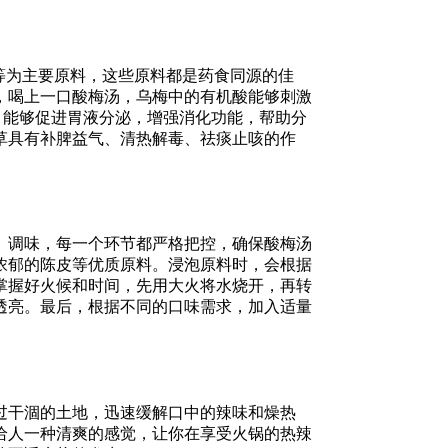
等为主要原料，这些原料都是药食同源的佳
，喝上一口酸梅汤，乌梅中的有机酸能够刺激
，能够促进胃液分泌，增强消化功能，帮助分
草具有补脾益气、清热解毒、祛痰止咳的作
、调味，每一个环节都严格把控，确保酸梅汤
浓郁的陈皮等优质原料。浸泡原料时，会根据
掌握好火候和时间，先用大火将水烧开，再转
透亮。最后，根据不同的口味需求，加入适量
过干涸的土地，迅速缓解口中的辣味和燥热
给人一种清爽的感觉，让你在享受火锅的热辣