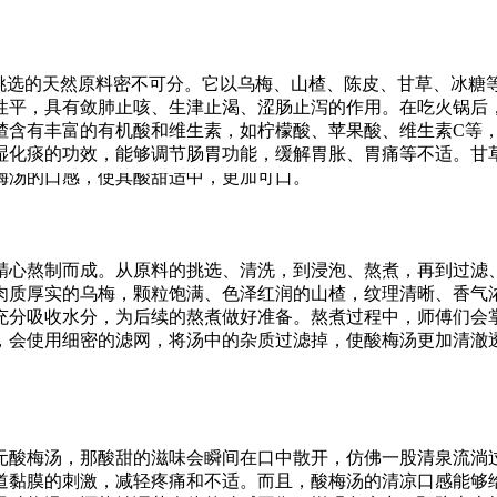
心挑选的天然原料密不可分。它以乌梅、山楂、陈皮、甘草、冰糖
性平，具有敛肺止咳、生津止渴、涩肠止泻的作用。在吃火锅后
楂含有丰富的有机酸和维生素，如柠檬酸、苹果酸、维生素C等
湿化痰的功效，能够调节肠胃功能，缓解胃胀、胃痛等不适。甘
梅汤的口感，使其酸甜适中，更加可口。
精心熬制而成。从原料的挑选、清洗，到浸泡、熬煮，再到过滤
肉质厚实的乌梅，颗粒饱满、色泽红润的山楂，纹理清晰、香气
充分吸收水分，为后续的熬煮做好准备。熬煮过程中，师傅们会
，会使用细密的滤网，将汤中的杂质过滤掉，使酸梅汤更加清澈
元酸梅汤，那酸甜的滋味会瞬间在口中散开，仿佛一股清泉流淌
道黏膜的刺激，减轻疼痛和不适。而且，酸梅汤的清凉口感能够