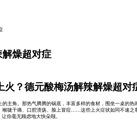
症
辣解燥超对症
上火？德元酸梅汤解辣解燥超对
上的主角。那热气腾腾的锅底，丰富多样的食材，围坐一桌的热
。喉咙干痛、口腔溃疡、脸上冒痘……这些上火症状如同不速之
，让你毫无顾虑地大快朵颐。