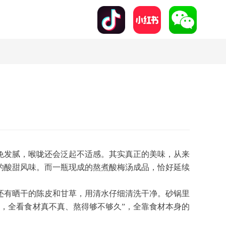
免发腻，喉咙还会泛起不适感。其实真正的美味，从来
的酸甜风味。而一瓶现成的熬煮酸梅汤成品，恰好延续
还有晒干的陈皮和甘草，用清水仔细清洗干净。砂锅里
喝，全看食材真不真、熬得够不够久”，全靠食材本身的