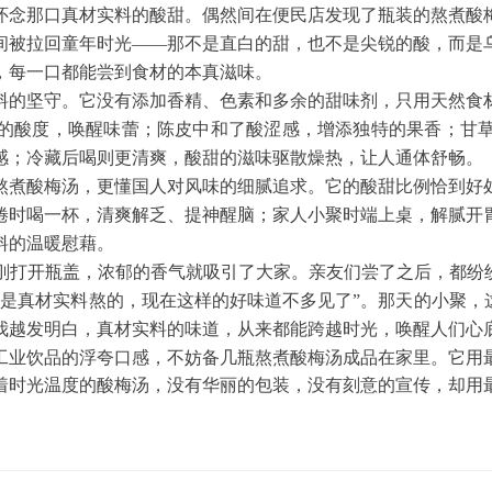
怀念那口真材实料的酸甜。偶然间在便民店发现了瓶装的熬煮酸
间被拉回童年时光
——那不是直白的甜，也不是尖锐的酸，而是
，每一口都能尝到食材的本真滋味。
料的坚守。它没有添加香精、色素和多余的甜味剂，只用天然食
的酸度，唤醒味蕾；陈皮中和了酸涩感，增添独特的果香；甘
感；冷藏后喝则更清爽，酸甜的滋味驱散燥热，让人通体舒畅。
熬煮酸梅汤，更懂国人对风味的细腻追求。它的酸甜比例恰到好
倦时喝一杯，清爽解乏、提神醒脑；家人小聚时端上桌，解腻开
料的温暖慰藉。
刚打开瓶盖，浓郁的香气就吸引了大家。亲友们尝了之后，都纷
是真材实料熬的，现在这样的好味道不多见了”。那天的小聚，
我越发明白，真材实料的味道，从来都能跨越时光，唤醒人们心
工业饮品的浮夸口感，不妨备几瓶熬煮酸梅汤成品在家里。它用
着时光温度的酸梅汤，没有华丽的包装，没有刻意的宣传，却用