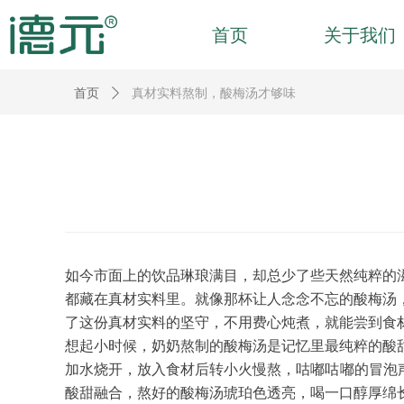
首页
关于我们
首页
ꄲ
真材实料熬制，酸梅汤才够味
如今市面上的饮品琳琅满目，却总少了些天然纯粹的
都藏在真材实料里。就像那杯让人念念不忘的酸梅汤
了这份真材实料的坚守，不用费心炖煮，就能尝到食
想起小时候，奶奶熬制的酸梅汤是记忆里最纯粹的酸
加水烧开，放入食材后转小火慢熬，咕嘟咕嘟的冒泡
酸甜融合，熬好的酸梅汤琥珀色透亮，喝一口醇厚绵