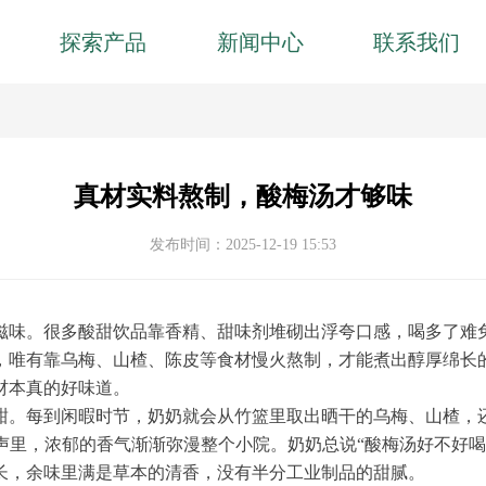
探索产品
新闻中心
联系我们
真材实料熬制，酸梅汤才够味
发布时间：
2025-12-19
15:53
滋味。很多酸甜饮品靠香精、甜味剂堆砌出浮夸口感，喝多了难
，唯有靠乌梅、山楂、陈皮等食材慢火熬制，才能煮出醇厚绵长
材本真的好味道。
甜。每到闲暇时节，奶奶就会从竹篮里取出晒干的乌梅、山楂，
声里，浓郁的香气渐渐弥漫整个小院。奶奶总说
“酸梅汤好不好
长，余味里满是草本的清香，没有半分工业制品的甜腻。