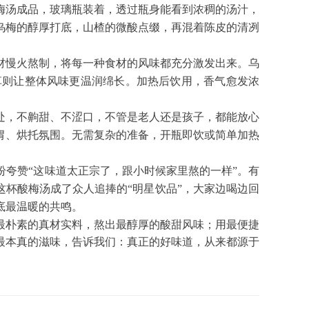
梅汤成品，玻璃瓶装着，透过瓶身能看到浓稠的汤汁，
乌梅的醇厚打底，山楂的微酸点缀，再混着陈皮的清冽
材慢火熬制，将每一种食材的风味都充分激发出来。乌
草则让整体风味更温润绵长。加热后饮用，香气愈发浓
处，不齁甜、不涩口，不管是老人还是孩子，都能放心
胃、烘托氛围。无需复杂的准备，开瓶即饮或简单加热
纷夸赞
“这味道太正宗了，跟小时候家里熬的一样”。有
这杯酸梅汤成了众人追捧的“明星饮品”，大家边喝边回
底最温暖的共鸣。
最朴素的真材实料，熬出最醇厚的酸甜风味；用最便捷
最本真的滋味，告诉我们：真正的好味道，从来都源于