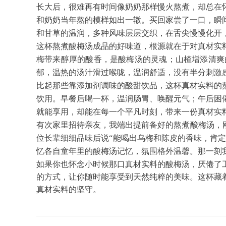
长大后，很难再有时间像奶奶那样慢火熬煮，却总在
和奶奶当年熬的模样如出一辙。买回家尝了一口，瞬
和甘草的温润，多种风味层层交织，在舌尖慢慢化开
这杯熬煮酸梅汤成品的好味道，根源就在于对真材实
梅带来醇厚的酸香，是酸梅汤的灵魂；山楂增添清爽
郁，温热的汤汁滑过喉咙，温润舒适，没有半分刺激
比起那些靠添加剂调味的酸甜饮品，这杯真材实料的
饮用。早餐后喝一杯，温润肠胃、唤醒元气；午后困
就能享用，却能在每一个平凡时刻，带来一份真材实
有次家里招待亲友，我端出提前备好的熬煮酸梅汤，
位长辈细细品味后说“能喝出乌梅和陈皮的香味，肯定
忆各自童年里的酸梅汤记忆，氛围格外温馨。那一刻
如果你也怀念小时候那口真材实料的酸梅汤，厌倦了
的方式，让你随时能享受到天然纯粹的美味。这杯藏
真材实料的坚守。