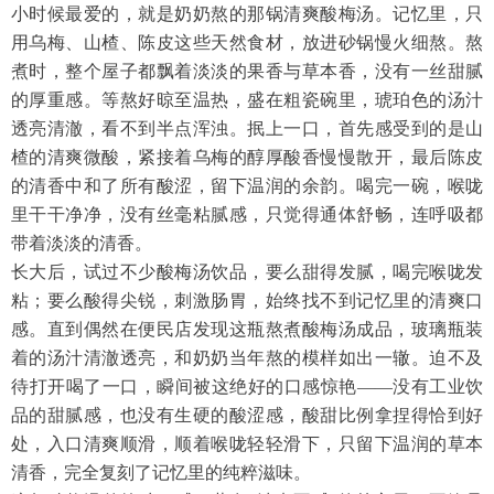
小时候最爱的，就是奶奶熬的那锅清爽酸梅汤。记忆里，只
用乌梅、山楂、陈皮这些天然食材，放进砂锅慢火细熬。熬
煮时，整个屋子都飘着淡淡的果香与草本香，没有一丝甜腻
的厚重感。等熬好晾至温热，盛在粗瓷碗里，琥珀色的汤汁
透亮清澈，看不到半点浑浊。抿上一口，首先感受到的是山
楂的清爽微酸，紧接着乌梅的醇厚酸香慢慢散开，最后陈皮
的清香中和了所有酸涩，留下温润的余韵。喝完一碗，喉咙
里干干净净，没有丝毫粘腻感，只觉得通体舒畅，连呼吸都
带着淡淡的清香。
长大后，试过不少酸梅汤饮品，要么甜得发腻，喝完喉咙发
粘；要么酸得尖锐，刺激肠胃，始终找不到记忆里的清爽口
感。直到偶然在便民店发现这瓶熬煮酸梅汤成品，玻璃瓶装
着的汤汁清澈透亮，和奶奶当年熬的模样如出一辙。迫不及
待打开喝了一口，瞬间被这绝好的口感惊艳
——没有工业饮
品的甜腻感，也没有生硬的酸涩感，酸甜比例拿捏得恰到好
处，入口清爽顺滑，顺着喉咙轻轻滑下，只留下温润的草本
清香，完全复刻了记忆里的纯粹滋味。