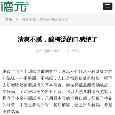
首页
ꄲ
清爽不腻，酸梅汤的口感绝了
清爽不腻，酸梅汤的口感绝了
发布时间：
2025-12-19
15:56
喝多了市面上甜腻厚重的饮品，总忍不住怀念一种清爽纯粹
的滋味
——不齁甜、不粘腻，入口是恰到好处的酸甜，咽下
去后喉咙还留着淡淡的草本清香。而这杯熬煮酸梅汤成品，
恰好满足了对好口感的所有期待。它以天然食材慢火熬制，
摒弃了多余的甜腻感，只用最本真的清爽口感，征服了挑剔
的味蕾，不管是餐前开胃、餐后解腻，还是日常解渴，都是
绝佳选择。