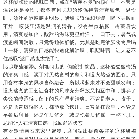
这杯酸梅汤的绝味口感，藏在
“清爽不腻”的核心里，不管是
温饮还是冷饮，都各有风味却始终保持着清爽底色。温饮
时，汤汁的醇厚感更明显，酸甜味道温和舒缓，喝下去暖而
不燥，喉咙里满是温润的清香，没有半点粘腻；冷藏后饮
用，清爽感加倍，酸甜的滋味更显鲜活，一口下去，暑气或
疲惫瞬间消散，只觉得通体舒畅。尤其是吃完油腻食物后喝
上一杯，清爽的口感能快速化解油腻，唤醒味蕾，让人忍不
住感叹“这口感也太绝了”。
比起那些靠添加剂堆砌出的
“伪酸甜”饮品，这杯熬煮酸梅汤
的清爽口感，源于对天然食材的坚守和慢火熬煮的匠心。只
用食材本身的风味自然融合，所以喝起来才不会甜腻发齁；
慢火熬煮的工艺让食材的风味充分释放又相互中和，摒弃了
尖锐的酸涩感，留下的只有温润清爽。不管是老人、孩子，
还是肠胃敏感的人，都能放心饮用。日常备在家里，不管是
早餐后润喉，还是午后解乏，或是晚餐后解腻，一杯下肚，
总能让人在清爽口感中找回舒适状态。
有次邀请亲友来家里聚餐，席间端出提前备好的这杯酸梅