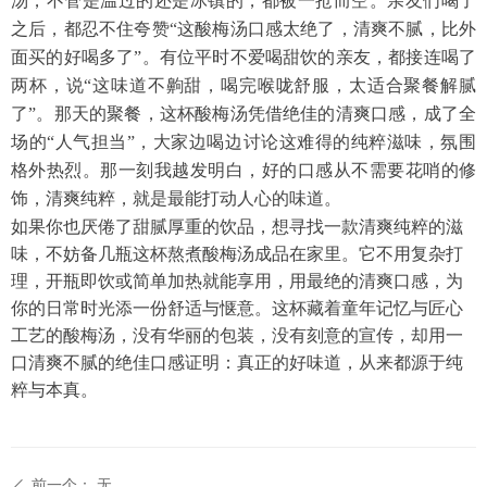
汤，不管是温过的还是冰镇的，都被一抢而空。亲友们喝了
之后，都忍不住夸赞
“这酸梅汤口感太绝了，清爽不腻，比外
面买的好喝多了”。有位平时不爱喝甜饮的亲友，都接连喝了
两杯，说“这味道不齁甜，喝完喉咙舒服，太适合聚餐解腻
了”。那天的聚餐，这杯酸梅汤凭借绝佳的清爽口感，成了全
场的“人气担当”，大家边喝边讨论这难得的纯粹滋味，氛围
格外热烈。那一刻我越发明白，好的口感从不需要花哨的修
饰，清爽纯粹，就是最能打动人心的味道。
如果你也厌倦了甜腻厚重的饮品，想寻找一款清爽纯粹的滋
味，不妨备几瓶这杯熬煮酸梅汤成品在家里。它不用复杂打
理，开瓶即饮或简单加热就能享用，用最绝的清爽口感，为
你的日常时光添一份舒适与惬意。这杯藏着童年记忆与匠心
工艺的酸梅汤，没有华丽的包装，没有刻意的宣传，却用一
口清爽不腻的绝佳口感证明：真正的好味道，从来都源于纯
粹与本真。
前一个：
无
ꄴ