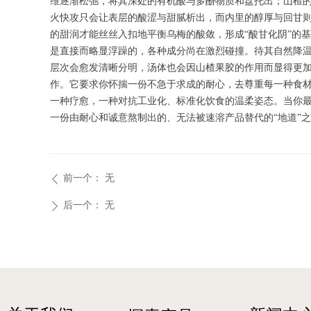
维逐渐松弛，将其深处的有机酸与多酚物质和盘托出；山楂
火快攻只会让表层的酸涩与甜腻析出，而内里的醇厚与回甘
的甜润才能丝丝入扣地平衡乌梅的酸敛，形成“酸甘化阴”的
是直接而略显浮躁的，各种成分尚在激烈碰撞。待其自然降温
层次会愈发清晰分明，汤体也会因山楂果胶的作用而显得更加
作。它要求你怀揣一份不急于求成的耐心，去尊重每一种食材
一种疗愈，一种对抗工业化、标准化饮食的温柔姿态。当你
一份由耐心和诚意熬制出的、无法被速溶产品替代的“地道”
前一个：
无
ꄴ
后一个：
无
ꄲ