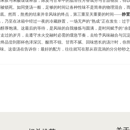
的果胶与果酸缓缓释放；陈皮与甘草中的脂溶性芳香成分与甘甜物质，得
则被锁死。如同煲汤一般，足够的时间让各种性味不是简单的物理混合，
基底。然而，熬煮的结束并非风味的终点，第三重至关重要的时间——
静置
，乃至在冰箱中经过一夜的冷藏静置，一场无声的“熟成”正在发生：过
醇厚饱满。这最后的等待，是风味的自我修炼与圆满，是时间赋予的“余
走过的岁月，去遵守水火交融时必需的缓急节奏，去给予风味融合与沉淀
最终品尝到那杯色泽深沉、酸而不锐、甘而不腻、回味悠长的汤汁时，你
之味。这壶汤在告诉你：最好的配方，往往就写在那从容流淌的分分秒秒