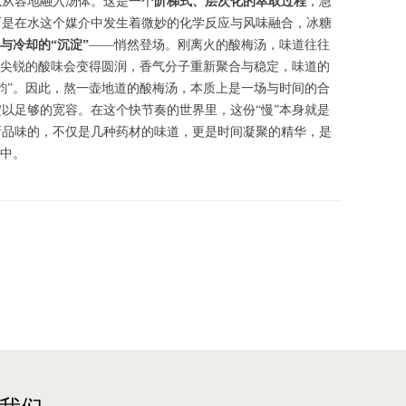
以从容地融入汤体。这是一个
阶梯式、层次化的萃取过程
，急
而是在水这个媒介中发生着微妙的化学反应与风味融合，冰糖
与冷却的“沉淀”
——悄然登场。刚离火的酸梅汤，味道往往
于尖锐的酸味会变得圆润，香气分子重新聚合与稳定，味道的
韵”。因此，熬一壶地道的酸梅汤，本质上是一场与时间的合
以足够的宽容。在这个快节奏的世界里，这份“慢”本身就是
所品味的，不仅是几种药材的味道，更是时间凝聚的精华，是
之中。