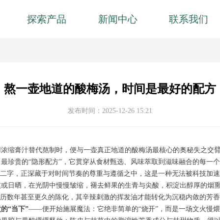
探索产品
新闻中心
联系我们
熬一壶地道的酸梅汤，时间是最好的配方
发布时间：
2025-12-26
15:21
用浓缩膏汁替代熬制时，便与一壶真正地道的酸梅汤最核心的奥秘失之交
最珍贵的“隐形配方”，它贯穿从食材甄选、风味萃取到滋味融合的每一
”二字，正深藏于对时间节奏的尊重与遵循之中，这是一种无法被科技加
熏或日晒，在光阴中慢慢皱缩，褪去鲜果的生青与尖酸，积淀出醇厚的烟
经历数年甚至更久的陈化，其辛辣刺激的挥发油才能转化为沉稳内敛的芳
的“当下”
——便开始施展魔法：它绝非简单的“烧开”，而是一场文火慢