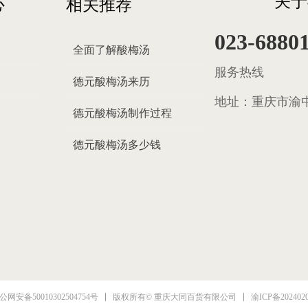
关于
心
相关推荐
023-6880
全面了解酸梅汤
服务热线
德元酸梅汤来历
地址：
重庆市渝中
德元酸梅汤制作过程
德元酸梅汤多少钱
渝ICP备202402
公网安备50010302504754号
版权所有© 重庆大同百货有限公司