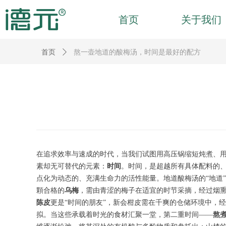
首页
关于我们
首页
ꄲ
熬一壶地道的酸梅汤，时间是最好的配方
在追求效率与速成的时代，当我们试图用高压锅缩短炖煮、
素却无可替代的元素：
时间
。时间，是超越所有具体配料的、
点化为动态的、充满生命力的活性能量。地道酸梅汤的“地道
顆合格的
乌梅
，需由青涩的梅子在适宜的时节采摘，经过烟
陈皮
更是“时间的朋友”，新会柑皮需在千爽的仓储环境中，
拟。当这些承载着时光的食材汇聚一堂，第二重时间——
熬煮