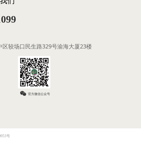
我们
1099
区较场口民生路329号渝海大厦23楼
官方微信公众号
0953号