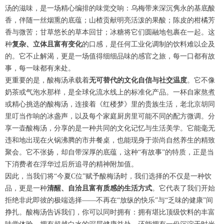
汤的滋味，是一场精心编排的味觉交响：乌梅带来深沉隽永的基底酸
香，伴随一丝烟熏的底蕴；山楂贡献明亮活泼的果酸；陈皮的柑橘芳
香与微苦；甘草悠长的草本回甘；冰糖将它们圆融地包裹在一起。这
种
复杂、立体且富有变化
的口感，是任何工业化调制的饮料难以企及
的。它不止解渴，更是一场值得细细品味的感官之旅，每一口都有故
事，每一味都有来处。
更重要的是，酸梅汤承载着
无可替代的文化自信与社交温度
。它不像
奶茶或气泡水那样，是全球化流水线上的标准化产品。一杯自家熬煮
或精心挑选的酸梅汤，连接着《红楼梦》里的贵族生活，老北京胡同
里叮当作响的冰盏声，以及每个家庭厨房里可能不同的配方微调。分
享一壶酸梅汤，分享的是一种共同的文化记忆与生活美学。它能毫无
违和地出现在火锅沸腾的市井餐桌，也能现身于崇尚自然养生的精致
聚会。它不张扬，却自带深厚的底蕴，这种“有故事”的特质，正是当
下消费者在浮华过后所追寻的精神附加值。
因此，当我们将“今夏C位”赋予酸梅汤时，我们选择的不仅是一种饮
品，更是一种
清醒、自洽且富有质感的生活方式
。它代表了我们开始
拒绝非此即彼的极端选择——不再在“放纵的快乐”与“乏味的健康”间
挣扎。酸梅汤告诉我们，你可以同时拥有：拥有堪比顶级饮料的丰富