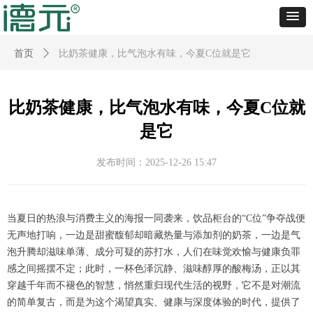
首页
ꄲ
比奶茶健康，比气泡水有味，今夏C位就是它
比奶茶健康，比气泡水有味，今夏C位就
是它
发布时间：
2025-12-26
15:47
当夏日的热浪与消费主义的海报一同袭来，饮品柜台的“C位”争夺战便
无声地打响，一边是甜蜜馥郁却暗藏热量与添加剂的奶茶，一边是气
泡升腾却滋味单薄、成分可疑的苏打水，人们在味觉欢愉与健康负罪
感之间摇摆不定；此时，一杯色泽沉静、滋味醇厚的酸梅汤，正以其
穿越千年而不褪色的智慧，悄然重归现代生活的视野，它不是对潮流
的简单复古，而是为这个渴望真实、健康与深度体验的时代，提供了