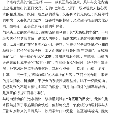
一个堪称完美的“第三选择”——一款真正能在健康、风味与文化内涵
上全维度胜出的夏日饮品。它的C位加冕，源于一场对现代人核心需
求的精准回应：既要口腹之欲的满足，又要身体的无负担；既要即时
的畅快，又要长久的滋养；既要时尚的标签，又渴望有根基的文化认
同。酸梅汤，正是这所有矛盾的和解者。
与风头正劲的奶茶相比，酸梅汤的胜利在于其
“无负担的丰盛”
。一杯
经典奶茶的诱惑背后，是惊人的糖分、植脂末或全脂奶带来的饱和脂
肪，以及可能存在的各类稳定剂、香精。它提供的是以热量堆积和血
糖骤升为代价的短暂快感，随之而来的往往是困倦与“糖瘾”。而酸梅
汤的“甜”，源于精心配比的
冰糖
，其甜感清润不腻，与乌梅、山楂的
天然果酸达成美妙的“酸甘化阴”，在提供愉悦的同时，能快速生津止
渴，补充因出汗流失的电解质。其核心成分——乌梅、山楂、陈皮、
甘草——无一不是“药食同源”的名单上的常客，它们协同作用，带来
的是
助消化、解油腻、平肝火
的系统性调理益处。喝下一杯酸梅汤，
你感觉到的不是血糖过山车后的疲惫，而是由内而外的润泽与舒畅，
是真正的“滋养”而非“消耗”。
与时尚清爽的气泡水相比，酸梅汤则胜在
“有底蕴的层次”
。无糖气泡
水固然提供了零热量的爽快感，但那终究是二氧化碳的物理刺激与人
工甜味剂带来的单薄风味，饮后常常口中无物，甚至越喝越渴。酸梅