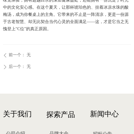
味觉体验，拥有超越白水的深层健康益处，还能拥有一份沉淀于时光
中的文化安心感。在这个夏天，让那杯琥珀色的、挂着冰凉水珠的酸
梅汤，成为你餐桌上的主角。它带来的不止是一阵清凉，更是一份源
于古老智慧、却无比契合当代心灵的全面满足——这，才是它当之无
愧登上“C位”的真正原因。
前一个：
无
ꄴ
后一个：
无
ꄲ
关于我们
新闻中心
探索产品
公司介绍
品牌大全
招标公告