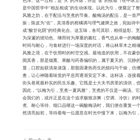
色泽。这一过程，是“火”的淬炼，亦是“金”的收敛（在中
是中国哲学中“相反相成”的生动体现。以此为引，便奠定了
风雅之韵，在于配伍与烹煮的节奏。酸梅汤的配伍，是一首严
振；陈皮为“佐”，其清香的柑橘调与理气健脾之效，宛如诗中
成“酸甘化阴”的经典化合。这五味，各司其职，相得益彰。
为深邃的琥珀色、继而转为厚重的酱红，香气也从单一的梅
时间与耐心，与食材进行一场深度的对话，将山林草木之精
风雅之境，在于饮用时的时空交感。最地道的饮用，不在豪
闻其香，那是烟熏、果酸与药香编织的，属于夏天的、沉静
显，口腔如获清泉涤荡，那股因暑热而生的烦闷与干燥，仿佛
惫，让心神随着味觉的平息而逐渐安定下来。这杯汤，连接着
街头巷尾最朴实的民生乐趣。它既是士大夫书房里的清供，
因此，“以梅为引，烹煮一夏风雅”，烹煮的不仅是一碗汤。
会我们的，或许正是在这个追求极致凉爽（空调、冷饮）的
煮、耐心等待、细口品咂这一碗酸梅汤时，我们便在重复一
然清亮如初，等待着每一位愿意在时光中慢下来，以梅为引