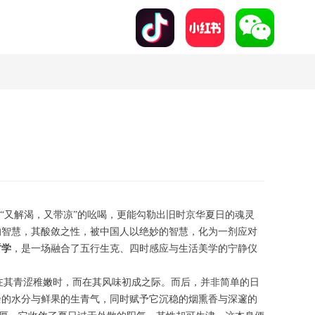
“又解渴，又带凉”的吆喝，更能勾勒出旧时京华夏日的魂灵
的智慧，其酸敛之性，被中国人以绝妙的智慧，化为一剂应对
哲学
，是一场融合了五行生克、四时感应与生活美学的宁静仪
非在其青涩稚嫩时，而在其风味初成之际。而后，并非简单的日
余的水分与鲜果的生青气，同时赋予它沉稳的烟熏香与深邃的