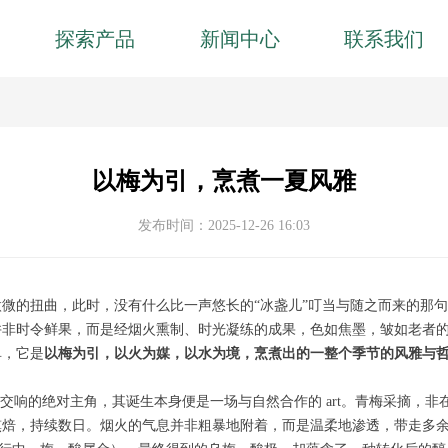
探索产品
新闻中心
联系我们
以梅为引，烹煮一夏风雅
发布时间：
2025-12-26
16:03
微的扭曲，此时，没有什么比一声悠长的“冰盏儿”叮当与随之而来的那句
并非时令鲜果，而是经烟火熏制、时光凝练的成果，色如焦墨，皱如老者
单，它是
以梅为引，以火为媒，以水为境，烹煮出的一整个季节的风雅与
交响的绝对主角，其诞生本身便是一场与自然合作的 art。青梅采摘，
熏焙，持续数日。烟火的气息并非粗暴地附着，而是温柔地渗透，带走多