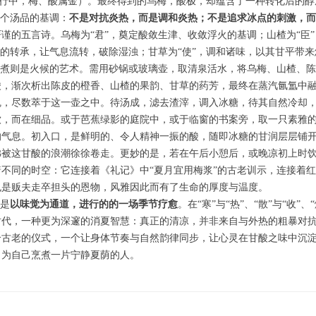
医五行中，梅、酸属金）。最终得到的乌梅，酸极，却蕴含了一种转化后的
整个汤品的基调：
不是对抗炎热，而是调和炎热；不是追求冰点的刺激，而
谨的五言诗。乌梅为“君”，奠定酸敛生津、收敛浮火的基调；山楂为“臣
的转承，让气息流转，破除湿浊；甘草为“使”，调和诸味，以其甘平带来悠
烹煮则是火候的艺术。需用砂锅或玻璃壶，取清泉活水，将乌梅、山楂、
酸，渐次析出陈皮的橙香、山楂的果韵、甘草的药芳，最终在蒸汽氤氲中
魂，尽数萃于这一壶之中。待汤成，滤去渣滓，调入冰糖，待其自然冷却
饮，而在细品。或于芭蕉绿影的庭院中，或于临窗的书案旁，取一只素雅
的气息。初入口，是鲜明的、令人精神一振的酸，随即冰糖的甘润层层铺
被这甘酸的浪潮徐徐卷走。更妙的是，若在午后小憩后，或晚凉初上时饮
不同的时空：它连接着《礼记》中“夏月宜用梅浆”的古老训示，连接着
也是贩夫走卒担头的恩物，风雅因此而有了生命的厚度与温度。
它是
以味觉为通道，进行的的一场季节疗愈
。在“寒”与“热”、“散”与“收
时代，一种更为深邃的消夏智慧：真正的清凉，并非来自与外热的粗暴对
个古老的仪式，一个让身体节奏与自然韵律同步，让心灵在甘酸之味中沉
，为自己烹煮一片宁静夏荫的人。