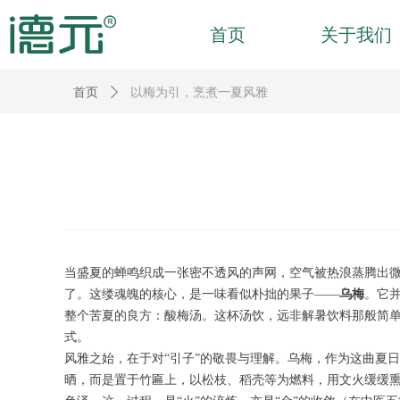
首页
关于我们
首页
ꄲ
以梅为引，烹煮一夏风雅
当盛夏的蝉鸣织成一张密不透风的声网，空气被热浪蒸腾出微
了。这缕魂魄的核心，是一味看似朴拙的果子——
乌梅
。它
整个苦夏的良方：酸梅汤。这杯汤饮，远非解暑饮料那般简
式。
风雅之始，在于对“引子”的敬畏与理解。乌梅，作为这曲夏日
晒，而是置于竹匾上，以松枝、稻壳等为燃料，用文火缓缓