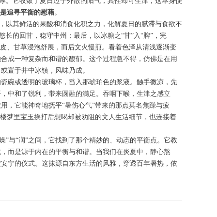
醇厚。它收敛了夏日过于外散的阳气，其性却可生津，这本身便
是追寻平衡的慰藉
。
”，以其鲜活的果酸和消食化积之力，化解夏日的腻滞与食欲不
长的回甘，稳守中州；最后，以冰糖之“甘”入“脾”，完
陈皮、甘草浸泡舒展，而后文火慢煎。看着色泽从清浅逐渐变
融合成一种复杂而和谐的馥郁。这个过程急不得，仿佛是在用
，或置于井中冰镇，风味乃成。
的瓷碗或透明的玻璃杯，舀入那琥珀色的浆液。触手微凉，先
开，中和了锐利，带来圆融的满足。吞咽下喉，生津之感立
用，它能神奇地抚平“暑伤心气”带来的那点莫名焦躁与疲
红楼梦里宝玉挨打后想喝却被劝阻的文人生活细节，也连接着
”、“燥”与“润”之间，它找到了那个精妙的、动态的平衡点。它教
抗，而是源于内在的平衡与和谐。当我们在炎夏中，静心熬
淀安宁的仪式。这抹源自东方生活的风雅，穿透百年暑热，依