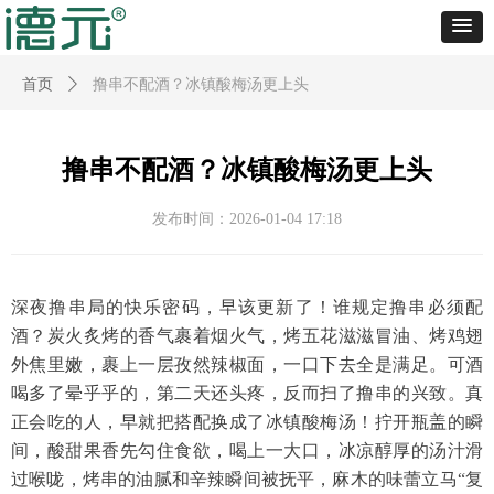
首页
ꄲ
撸串不配酒？冰镇酸梅汤更上头
撸串不配酒？冰镇酸梅汤更上头
发布时间：
2026-01-04
17:18
深夜撸串局的快乐密码，早该更新了！谁规定撸串必须配
酒？炭火炙烤的香气裹着烟火气，烤五花滋滋冒油、烤鸡翅
外焦里嫩，裹上一层孜然辣椒面，一口下去全是满足。可酒
喝多了晕乎乎的，第二天还头疼，反而扫了撸串的兴致。真
正会吃的人，早就把搭配换成了冰镇酸梅汤！拧开瓶盖的瞬
间，酸甜果香先勾住食欲，喝上一大口，冰凉醇厚的汤汁滑
过喉咙，烤串的油腻和辛辣瞬间被抚平，麻木的味蕾立马
“复