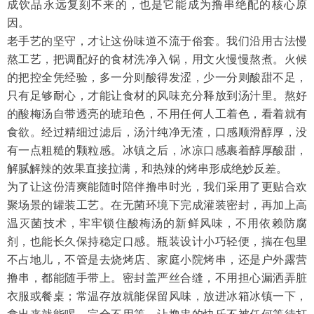
成饮品永远复刻不来的，也是它能成为撸串绝配的核心原
因。
老手艺的坚守，才让这份味道不流于俗套。我们沿用古法慢
熬工艺，把调配好的食材洗净入锅，用文火慢慢熬煮。火候
的把控全凭经验，多一分则酸得发涩，少一分则酸甜不足，
只有足够耐心，才能让食材的风味充分释放到汤汁里。熬好
的酸梅汤自带透亮的琥珀色，不用任何人工着色，看着就有
食欲。经过精细过滤后，汤汁纯净无渣，口感顺滑醇厚，没
有一点粗糙的颗粒感。冰镇之后，冰凉口感裹着醇厚酸甜，
解腻解辣的效果直接拉满，和热辣的烤串形成绝妙反差。
为了让这份清爽能随时陪伴撸串时光，我们采用了更贴合欢
聚场景的罐装工艺。在无菌环境下完成灌装密封，再加上高
温灭菌技术，牢牢锁住酸梅汤的新鲜风味，不用依赖防腐
剂，也能长久保持稳定口感。瓶装设计小巧轻便，揣在包里
不占地儿，不管是去烧烤店、家庭小院烤串，还是户外露营
撸串，都能随手带上。密封盖严丝合缝，不用担心漏洒弄脏
衣服或餐桌；常温存放就能保留风味，放进冰箱冰镇一下，