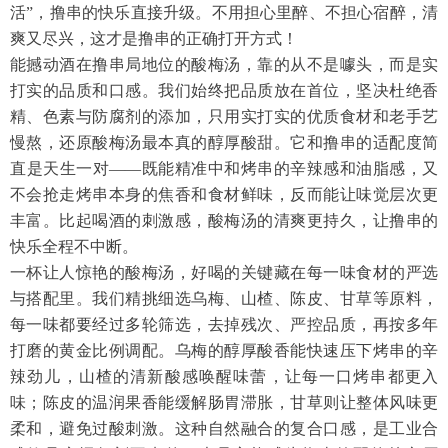
活”，撸串的快乐直接升级。不用担心里醉、不担心宿醉，清
爽又尽兴，这才是撸串的正确打开方式！
能撼动酒在撸串局地位的酸梅汤，靠的从不是噱头，而是实
打实的品质和口感。我们始终把品质放在首位，坚决杜绝香
精、色素与防腐剂的添加，只用实打实的优质食材和老手艺
慢熬，还原酸梅汤最本真的醇厚酸甜。它和撸串的适配度简
直是天生一对
——既能精准中和烤串的辛辣感和油脂感，又
不会抢走烤串本身的焦香和食材鲜味，反而能让味觉层次更
丰富。比起喝酒的刺激感，酸梅汤的清爽更持久，让撸串的
快乐全程不中断。
一杯让人惊艳的酸梅汤，好喝的关键藏在每一味食材的严选
与搭配里。我们精挑细选乌梅、山楂、陈皮、甘草等原料，
每一味都要经过多轮筛选，去掉残次、严控品质，再按多年
打磨的黄金比例调配。乌梅的醇厚酸香能快速压下烤串的辛
辣劲儿，山楂的清新酸感唤醒味蕾，让每一口烤串都更入
味；陈皮的温润果香能缓解肠胃滞胀，甘草则让整体风味更
柔和，避免过酸刺激。这种自然融合的复合口感，是工业合