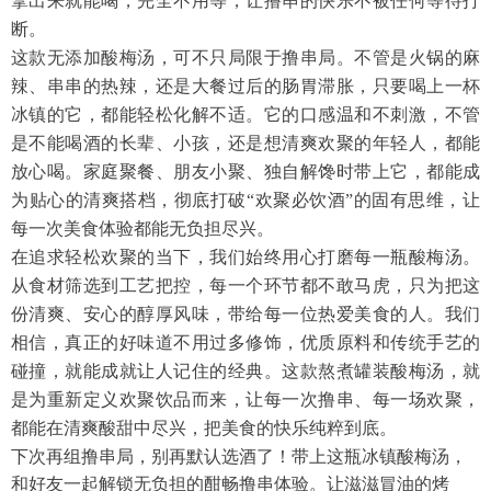
拿出来就能喝，完全不用等，让撸串的快乐不被任何等待打
断。
这款无添加酸梅汤，可不只局限于撸串局。不管是火锅的麻
辣、串串的热辣，还是大餐过后的肠胃滞胀，只要喝上一杯
冰镇的它，都能轻松化解不适。它的口感温和不刺激，不管
是不能喝酒的长辈、小孩，还是想清爽欢聚的年轻人，都能
放心喝。家庭聚餐、朋友小聚、独自解馋时带上它，都能成
为贴心的清爽搭档，彻底打破
“欢聚必饮酒”的固有思维，让
每一次美食体验都能无负担尽兴。
在追求轻松欢聚的当下，我们始终用心打磨每一瓶酸梅汤。
从食材筛选到工艺把控，每一个环节都不敢马虎，只为把这
份清爽、安心的醇厚风味，带给每一位热爱美食的人。我们
相信，真正的好味道不用过多修饰，优质原料和传统手艺的
碰撞，就能成就让人记住的经典。这款熬煮罐装酸梅汤，就
是为重新定义欢聚饮品而来，让每一次撸串、每一场欢聚，
都能在清爽酸甜中尽兴，把美食的快乐纯粹到底。
下次再组撸串局，别再默认选酒了！带上这瓶冰镇酸梅汤，
和好友一起解锁无负担的酣畅撸串体验。让滋滋冒油的烤