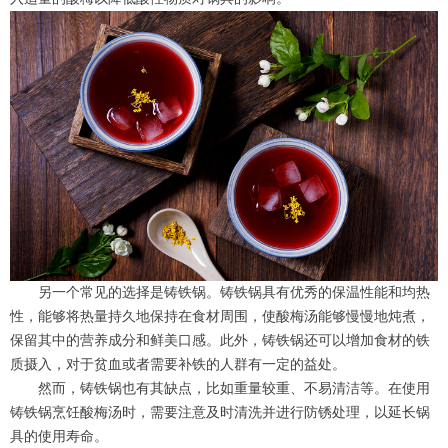
另一个常见的选择是铸铁锅。铸铁锅具有优秀的保温性能和均热
性，能够将热量持久地保持在食材周围，使酸梅汤能够慢慢地炖煮，
保留其中的营养成分和鲜美口感。此外，铸铁锅还可以增加食材的铁
质摄入，对于贫血或者需要补铁的人群有一定的益处。
然而，铸铁锅也有其缺点，比如重量较重、不易清洁等。在使用
铸铁锅烹饪酸梅汤时，需要注意及时清洗并进行防锈处理，以延长锅
具的使用寿命。