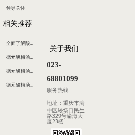
领导关怀
相关推荐
全面了解酸梅汤
关于我们
德元酸梅汤来历
023-
德元酸梅汤制作过程
68801099
德元酸梅汤多少钱
服务热线
地址：
重庆市渝
中区较场口民生
路329号渝海大
厦23楼