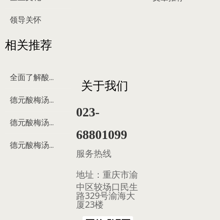
领导关怀
相关推荐
全面了解酸梅汤
关于我们
德元酸梅汤来历
023-
德元酸梅汤制作过程
68801099
德元酸梅汤多少钱
服务热线
地址：
重庆市渝
中区较场口民生
路329号渝海大
厦23楼