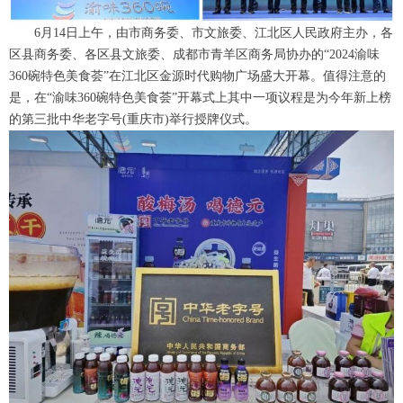
6月14日上午，由市商务委、市文旅委、江北区人民政府主办，各
区县商务委、各区县文旅委、成都市青羊区商务局协办的“2024渝味
360碗特色美食荟”在江北区金源时代购物广场盛大开幕。值得注意的
是，在“渝味360碗特色美食荟”开幕式上其中一项议程是为今年新上榜
的第三批中华老字号(重庆市)举行授牌仪式。