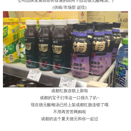
公司品牌发展部部长徐通的陪同下品尝德元酸梅汤。)
(供稿/市场部 赵玟)
成都红旗连锁上新啦
成都的宝子们等这一口很久了叭~
现在德元酸梅汤已经上架成都红旗连锁了哦
不用再苦苦网购啦
成都的这个夏天德元和你一起过