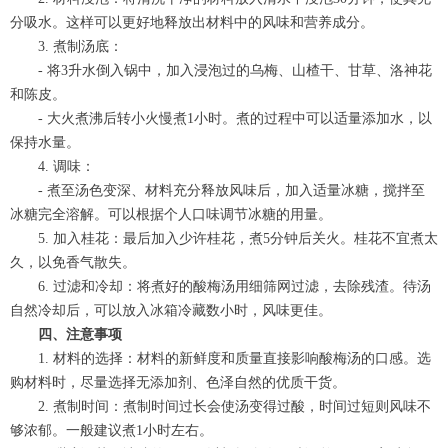
分吸水。这样可以更好地释放出材料中的风味和营养成分。
3. 煮制汤底：
- 将3升水倒入锅中，加入浸泡过的乌梅、山楂干、甘草、洛神花
和陈皮。
- 大火煮沸后转小火慢煮1小时。煮的过程中可以适量添加水，以
保持水量。
4. 调味：
- 煮至汤色变深、材料充分释放风味后，加入适量冰糖，搅拌至
冰糖完全溶解。可以根据个人口味调节冰糖的用量。
5. 加入桂花：最后加入少许桂花，煮5分钟后关火。桂花不宜煮太
久，以免香气散失。
6. 过滤和冷却：将煮好的酸梅汤用细筛网过滤，去除残渣。待汤
自然冷却后，可以放入冰箱冷藏数小时，风味更佳。
四、注意事项
1. 材料的选择：材料的新鲜度和质量直接影响酸梅汤的口感。选
购材料时，尽量选择无添加剂、色泽自然的优质干货。
2. 煮制时间：煮制时间过长会使汤变得过酸，时间过短则风味不
够浓郁。一般建议煮1小时左右。