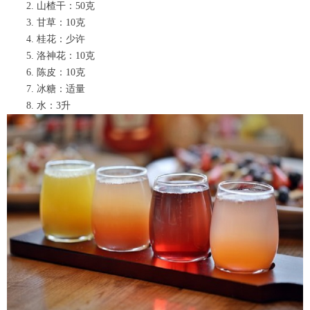
2. 山楂干：50克
3. 甘草：10克
4. 桂花：少许
5. 洛神花：10克
6. 陈皮：10克
7. 冰糖：适量
8. 水：3升