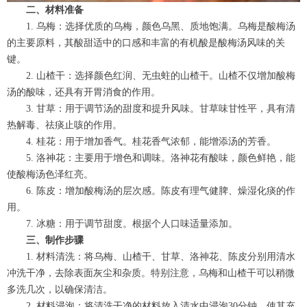
二、材料准备
1. 乌梅：选择优质的乌梅，颜色乌黑、质地饱满。乌梅是酸梅汤
的主要原料，其酸甜适中的口感和丰富的有机酸是酸梅汤风味的关
键。
2. 山楂干：选择颜色红润、无虫蛀的山楂干。山楂不仅增加酸梅
汤的酸味，还具有开胃消食的作用。
3. 甘草：用于调节汤的甜度和提升风味。甘草味甘性平，具有清
热解毒、祛痰止咳的作用。
4. 桂花：用于增加香气。桂花香气浓郁，能增添汤的芳香。
5. 洛神花：主要用于增色和调味。洛神花有酸味，颜色鲜艳，能
使酸梅汤色泽红亮。
6. 陈皮：增加酸梅汤的层次感。陈皮有理气健脾、燥湿化痰的作
用。
7. 冰糖：用于调节甜度。根据个人口味适量添加。
三、制作步骤
1. 材料清洗：将乌梅、山楂干、甘草、洛神花、陈皮分别用清水
冲洗干净，去除表面灰尘和杂质。特别注意，乌梅和山楂干可以稍微
多洗几次，以确保清洁。
2. 材料浸泡：将清洗干净的材料放入清水中浸泡30分钟，使其充