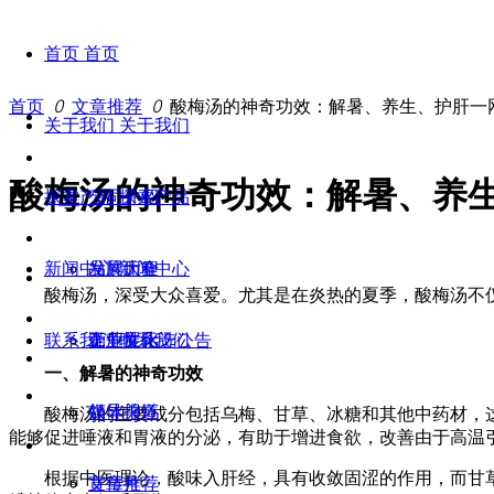
首页
首页
首页
ꄲ
文章推荐
ꄲ
酸梅汤的神奇功效：解暑、养生、护肝一
关于我们
关于我们
酸梅汤的神奇功效：解暑、养生
探索产品
公司介绍
探索产品
新闻中心
发展历程
品牌大全
新闻中心
酸梅汤，深受大众喜爱。尤其是在炎热的夏季，酸梅汤不仅
联系我们
企业文化
工厂展示
竞争性比选公告
联系我们
一、解暑的神奇功效
领导关怀
媒体报道
酸梅汤的主要成分包括乌梅、甘草、冰糖和其他中药材，这
能够促进唾液和胃液的分泌，有助于增进食欲，改善由于高温
根据中医理论，酸味入肝经，具有收敛固涩的作用，而甘草
宣传片
文章推荐