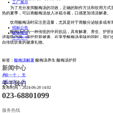
工厂展示
为了充分发挥酸梅汤的功效，正确的制作方法和饮用方式至
热的夏季，可以将酸梅汤放入冰箱冷藏，口感更加清凉解暑。
饮用酸梅汤时应注意适量，尤其是对于胃酸分泌较多或有胃
招标公告
酸梅汤作为一种传统的中药饮品，具有解暑、养生、护肝的
媒体报道
进新陈代谢，保护肝脏健康。在享受酸梅汤美味的同时，我们
文章推荐
自传统饮食的健康礼物。
标签：
酸梅汤解暑
酸梅汤养生 酸梅汤护肝
新闻中心
ꄴ
前一个：
无
ꄲ
后一个：
无
关于我们
发布时间：
2024-06-28
14:02
023-68801099
服务热线