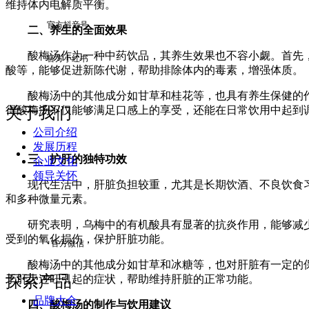
维持体内电解质平衡。
官方抖音号
二、养生的全面效果
酸梅汤作为一种中药饮品，其养生效果也不容小觑。首先，
官方小红书
酸等，能够促进新陈代谢，帮助排除体内的毒素，增强体质。
酸梅汤中的其他成分如甘草和桂花等，也具有养生保健的作
关于我们
得酸梅汤不仅能够满足口感上的享受，还能在日常饮用中起到
公司介绍
发展历程
三、护肝的独特功效
企业文化
领导关怀
现代生活中，肝脏负担较重，尤其是长期饮酒、不良饮食习
和多种微量元素。
研究表明，乌梅中的有机酸具有显著的抗炎作用，能够减少
受到的氧化损伤，保护肝脏功能。
官方微信
酸梅汤中的其他成分如甘草和冰糖等，也对肝脏有一定的保
探索产品
于肝火过旺引起的症状，帮助维持肝脏的正常功能。
品牌大全
四、酸梅汤的制作与饮用建议