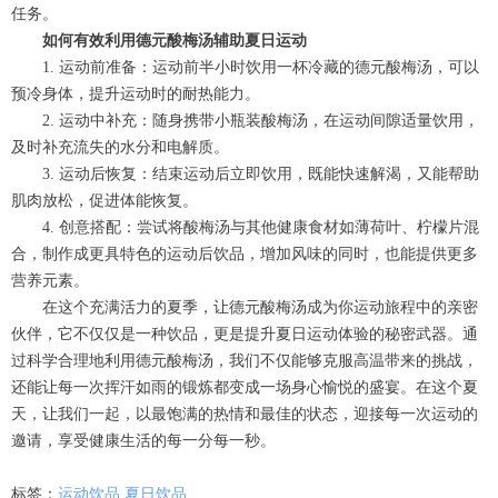
任务。
如何有效利用德元酸梅汤辅助夏日运动
1. 运动前准备：运动前半小时饮用一杯冷藏的德元酸梅汤，可以
预冷身体，提升运动时的耐热能力。
2. 运动中补充：随身携带小瓶装酸梅汤，在运动间隙适量饮用，
及时补充流失的水分和电解质。
3. 运动后恢复：结束运动后立即饮用，既能快速解渴，又能帮助
肌肉放松，促进体能恢复。
4. 创意搭配：尝试将酸梅汤与其他健康食材如薄荷叶、柠檬片混
合，制作成更具特色的运动后饮品，增加风味的同时，也能提供更多
营养元素。
在这个充满活力的夏季，让德元酸梅汤成为你运动旅程中的亲密
伙伴，它不仅仅是一种饮品，更是提升夏日运动体验的秘密武器。通
过科学合理地利用德元酸梅汤，我们不仅能够克服高温带来的挑战，
还能让每一次挥汗如雨的锻炼都变成一场身心愉悦的盛宴。在这个夏
天，让我们一起，以最饱满的热情和最佳的状态，迎接每一次运动的
邀请，享受健康生活的每一分每一秒。
标签：
运动饮品
夏日饮品