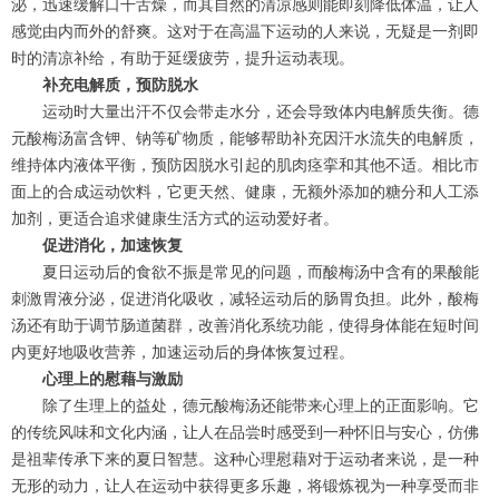
泌，迅速缓解口干舌燥，而其自然的清凉感则能即刻降低体温，让人
感觉由内而外的舒爽。这对于在高温下运动的人来说，无疑是一剂即
时的清凉补给，有助于延缓疲劳，提升运动表现。
补充电解质，预防脱水
运动时大量出汗不仅会带走水分，还会导致体内电解质失衡。德
元酸梅汤富含钾、钠等矿物质，能够帮助补充因汗水流失的电解质，
维持体内液体平衡，预防因脱水引起的肌肉痉挛和其他不适。相比市
面上的合成运动饮料，它更天然、健康，无额外添加的糖分和人工添
加剂，更适合追求健康生活方式的运动爱好者。
促进消化，加速恢复
夏日运动后的食欲不振是常见的问题，而酸梅汤中含有的果酸能
刺激胃液分泌，促进消化吸收，减轻运动后的肠胃负担。此外，酸梅
汤还有助于调节肠道菌群，改善消化系统功能，使得身体能在短时间
内更好地吸收营养，加速运动后的身体恢复过程。
心理上的慰藉与激励
除了生理上的益处，德元酸梅汤还能带来心理上的正面影响。它
的传统风味和文化内涵，让人在品尝时感受到一种怀旧与安心，仿佛
是祖辈传承下来的夏日智慧。这种心理慰藉对于运动者来说，是一种
无形的动力，让人在运动中获得更多乐趣，将锻炼视为一种享受而非