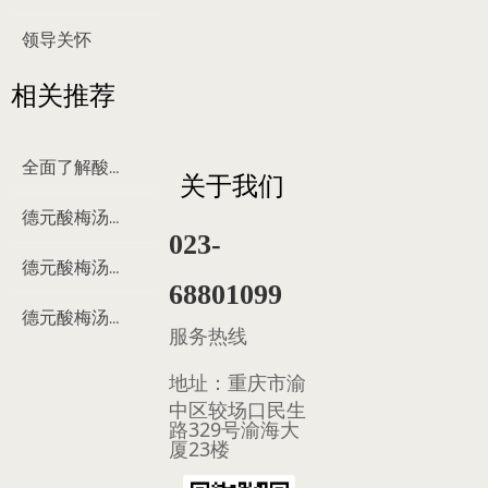
领导关怀
相关推荐
全面了解酸梅汤
关于我们
德元酸梅汤来历
023-
德元酸梅汤制作过程
68801099
德元酸梅汤多少钱
服务热线
地址：
重庆市渝
中区较场口民生
路329号渝海大
厦23楼