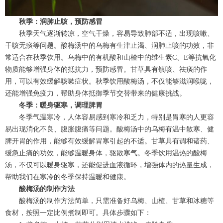
秋季：润肺止咳，预防感冒
秋季天气逐渐转凉，空气干燥，容易导致肺部不适，出现咳嗽、
干咳无痰等问题。酸梅汤中的乌梅有生津止渴、润肺止咳的功效，非
常适合在秋季饮用。乌梅中的有机酸和山楂中的维生素C、E等抗氧化
物质能够增强身体的抵抗力，预防感冒。甘草具有镇咳、祛痰的作
用，可以有效缓解咳嗽症状。秋季饮用酸梅汤，不仅能够滋润喉咙，
还能增强免疫力，帮助身体抵御季节交替带来的健康挑战。
冬季：暖身驱寒，调理脾胃
冬季气温寒冷，人体容易感到寒冷和乏力，特别是胃寒的人更容
易出现消化不良、腹胀腹痛等问题。酸梅汤中的乌梅有温中散寒、健
脾开胃的作用，能够有效缓解胃寒引起的不适。甘草具有调和诸药、
缓急止痛的功效，能够温暖身体，驱散寒气。冬季饮用温热的酸梅
汤，不仅可以暖身驱寒，还能促进血液循环，增强体内的热量生成，
帮助我们在寒冷的冬季保持温暖和健康。
酸梅汤的制作方法
酸梅汤的制作方法简单，只需准备好乌梅、山楂、甘草和冰糖等
食材，按照一定比例煮制即可。具体步骤如下：