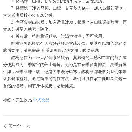
1. 将乌梅、山楂、甘草分别用清水洗净，去除杂质。
2. 将清洗干净的乌梅、山楂、甘草放入锅中，加入适量的清水，
大火煮沸后转小火煮30分钟。
3. 煮至食材出味后，加入适量冰糖，根据个人口味调整甜度，再
煮10分钟至冰糖完全融化。
4. 关火后，待酸梅汤稍凉，过滤掉渣滓，即可饮用。
酸梅汤可以根据个人喜好选择热饮或冷饮。夏季可以放入冰箱冷
藏后饮用，清凉解暑;冬季则可以趁热饮用，暖身驱寒。
酸梅汤作为一种天然健康的饮品，其独特的口感和丰富的营养成
分使其成为四季皆宜的养生选择。无论是在春季解毒排湿，夏季解暑
生津，秋季润肺止咳，还是冬季暖身驱寒，酸梅汤都能够为我们带来
诸多健康益处。通过简单的制作方法，我们可以在家中随时享受这一
自然的馈赠，调节身体状态，增进健康。
标签：养生饮品
中式饮品
前一个：
无
ꄴ