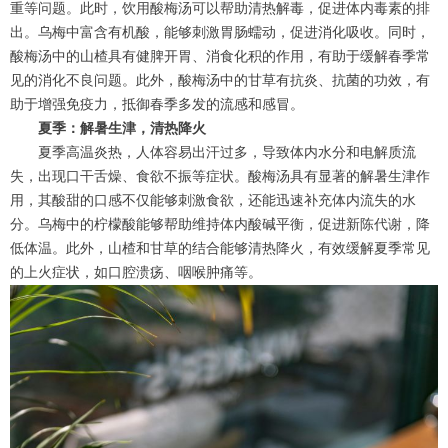
重等问题。此时，饮用酸梅汤可以帮助清热解毒，促进体内毒素的排
出。乌梅中富含有机酸，能够刺激胃肠蠕动，促进消化吸收。同时，
酸梅汤中的山楂具有健脾开胃、消食化积的作用，有助于缓解春季常
见的消化不良问题。此外，酸梅汤中的甘草有抗炎、抗菌的功效，有
助于增强免疫力，抵御春季多发的流感和感冒。
夏季：解暑生津，清热降火
夏季高温炎热，人体容易出汗过多，导致体内水分和电解质流
失，出现口干舌燥、食欲不振等症状。酸梅汤具有显著的解暑生津作
用，其酸甜的口感不仅能够刺激食欲，还能迅速补充体内流失的水
分。乌梅中的柠檬酸能够帮助维持体内酸碱平衡，促进新陈代谢，降
低体温。此外，山楂和甘草的结合能够清热降火，有效缓解夏季常见
的上火症状，如口腔溃疡、咽喉肿痛等。