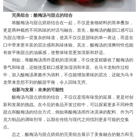
完美组合：酸梅汤与甜点的结合
将酸梅汤与甜点烘焙结合在一起，不仅是食物材料的简单叠加，
更是两种截然不同风味的对话与融合。首先，酸梅汤的酸甜口感可以
为甜点增添一层复杂的味道，使其不仅仅是甜味的单一表达，而是在
口中带来更丰富的层次感和风味体验。其次，酸梅汤的清爽特性也能
有效平衡甜点的油腻感，使整体味觉更加清新和舒适。
例如，将酸梅汤用作蛋糕的浸润液，不仅使蛋糕吸收了酸梅汤的
香气和味道，还能使蛋糕口感更加湿润和丰富。在马卡龙制作过程
中，加入酸梅汤果酱作为填料，不仅能增加果味的层次，还能为马卡
龙带来意想不到的酸甜平衡，令人回味无穷。
创新与发展：未来的可能性
酸梅汤与甜点烘焙的结合，不仅仅是现有味觉的延展，更是对创
新和发展的挑战。在今后的食品开发过程中，可以探索更多不同种类
甜点和酸梅汤的结合方式，例如将酸梅汤用作冰淇淋的配料、作为巧
克力制品的调味剂等，以期在传统与现代之间找到更多可能的交集
点。
总之，酸梅汤与甜点烘焙的完美组合展示了美食融合的魅力和无