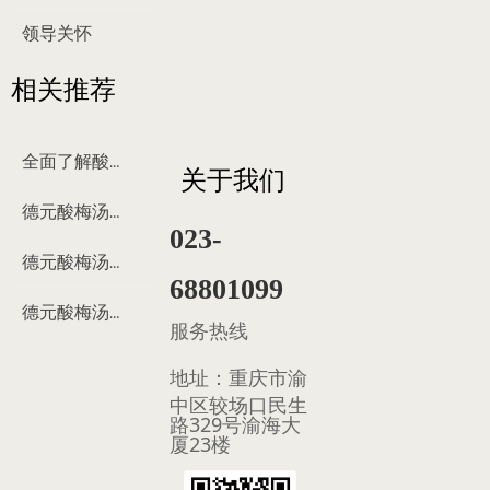
领导关怀
相关推荐
全面了解酸梅汤
关于我们
德元酸梅汤来历
023-
德元酸梅汤制作过程
68801099
德元酸梅汤多少钱
服务热线
地址：
重庆市渝
中区较场口民生
路329号渝海大
厦23楼