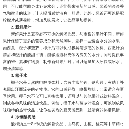
用，不仅能帮助身体补充水分，还能带来清新的口感。绿茶的淡淡香
气和微苦的味道，让人喝后感觉清爽、舒适。此外，绿茶还可以搭配
柠檬片或薄荷叶，增加风味层次，让饮品更加提神。
2. 新鲜果汁
新鲜果汁是夏季必不可少的解渴饮品。与市售的果汁不同，新鲜
果汁保留了更多的营养成分和天然风味。选择一些富含水分的水果，
如西瓜、橙子和菠萝，榨汁后可以制成极具清凉感的饮料。西瓜汁的
清甜和橙汁的酸甜平衡，能够迅速补充体内流失的水分，同时提供丰
富的维生素和矿物质。制作新鲜果汁时，可以适量加入冰块或冰水，
增强清凉感。
3. 椰子水
椰子水是天然的电解质饮料，含有丰富的钾、钠和镁，有助于补
充因出汗而流失的矿物质。它的口感轻盈、略带甜味，非常适合在夏
季饮用。椰子水不仅可以直接饮用，还可以与其他果汁或饮料混合，
制成各种风味的清凉饮品。例如，椰子水与菠萝汁混合，可以制成风
味独特的热带饮品，让你在炎热的夏天感受到一丝清爽的热带风情。
4. 冰镇酸梅汤
酸梅汤是一种传统的解暑饮品，由乌梅、山楂、桂花等中草药材