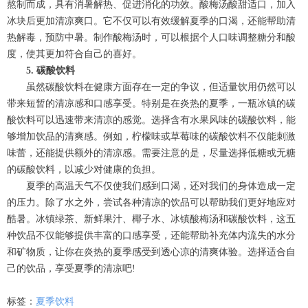
熬制而成，具有消暑解热、促进消化的功效。酸梅汤酸甜适口，加入
冰块后更加清凉爽口。它不仅可以有效缓解夏季的口渴，还能帮助清
热解毒，预防中暑。制作酸梅汤时，可以根据个人口味调整糖分和酸
度，使其更加符合自己的喜好。
5. 碳酸饮料
虽然碳酸饮料在健康方面存在一定的争议，但适量饮用仍然可以
带来短暂的清凉感和口感享受。特别是在炎热的夏季，一瓶冰镇的碳
酸饮料可以迅速带来清凉的感觉。选择含有水果风味的碳酸饮料，能
够增加饮品的清爽感。例如，柠檬味或草莓味的碳酸饮料不仅能刺激
味蕾，还能提供额外的清凉感。需要注意的是，尽量选择低糖或无糖
的碳酸饮料，以减少对健康的负担。
夏季的高温天气不仅使我们感到口渴，还对我们的身体造成一定
的压力。除了水之外，尝试各种清凉的饮品可以帮助我们更好地应对
酷暑。冰镇绿茶、新鲜果汁、椰子水、冰镇酸梅汤和碳酸饮料，这五
种饮品不仅能够提供丰富的口感享受，还能帮助补充体内流失的水分
和矿物质，让你在炎热的夏季感受到透心凉的清爽体验。选择适合自
己的饮品，享受夏季的清凉吧!
标签：
夏季饮料