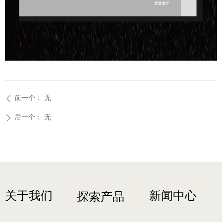
前一个：
无
ꄴ
后一个：
无
ꄲ
关于我们
新闻中心
探索产品