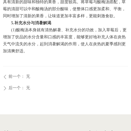
具有清新的甜味和独特的果香，甜度较高。将草莓与酸梅汤搭配，草
莓的清甜可以中和酸梅汤的部分酸味，使整体口感更加柔和、平衡，
同时增加了清新的果香，让味道更加丰富多样，更能刺激食欲。
5.补充水分与消暑解渴
(1)酸梅汤本身就有清热解暑、补充水分的功效，加入草莓后，更
增加了饮品的水分含量和口感的丰富度，能够更好地补充人体在炎热
天气中流失的水分，起到消暑解渴的作用，使人在炎热的夏季感到更
加清爽舒适。
前一个：
无
ꄴ
后一个：
无
ꄲ