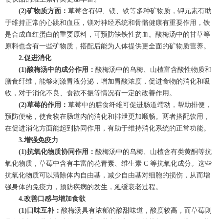
(2)矿物质方面：
草莓含有钾、镁、铁等多种矿物质，钾元素有助
于维持正常的心跳和血压，镁对神经系统和骨骼健康有重要作用，铁
是合成血红蛋白的重要原料，可预防缺铁性贫血。酸梅汤中的甘草等
原料也含有一些矿物质，搭配后能为人体提供更全面的矿物质营养。
2.促进消化
(1)酸梅汤中的成分作用：
酸梅汤中的乌梅、山楂富含酸性物质和
膳食纤维，能够刺激胃液分泌，增加胃酸浓度，促进食物的消化和吸
收，对于消化不良、食欲不振等情况有一定的改善作用。
(2)草莓的作用：
草莓中的膳食纤维可促进肠道蠕动，帮助排便，
预防便秘，使食物在肠道内的消化和排泄更加顺畅。两者搭配饮用，
在促进消化方面能起到协同作用，有助于维持消化系统的正常功能。
3.增强免疫力
(1)抗氧化物质协同作用：
酸梅汤中的乌梅、山楂含有类黄酮等抗
氧化物质，草莓中含有丰富的花青素、维生素 C 等抗氧化成分。这些
抗氧化物质可以清除体内自由基，减少自由基对细胞的损伤，从而增
强身体的免疫力，预防疾病的发生，延缓衰老过程。
4.改善口感与增加食欲
(1)口味互补：
酸梅汤具有浓郁的酸甜味道，酸度较高，而草莓则