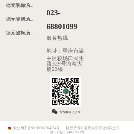
德元酸梅汤来历
023-
德元酸梅汤制作过程
68801099
德元酸梅汤多少钱
服务热线
地址：
重庆市渝
中区较场口民生
路329号渝海大
厦23楼
官方微信公众号
渝公网安备50010302504754号
版权所有© 重庆大同百货有限公司
渝ICP备2024020953号