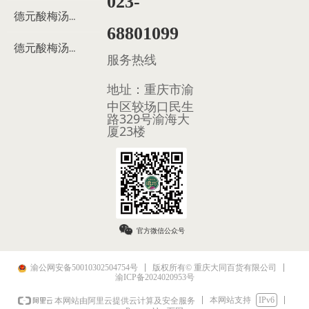
023-
德元酸梅汤制作过程
68801099
德元酸梅汤多少钱
服务热线
地址：
重庆市渝
中区较场口民生
路329号渝海大
厦23楼
官方微信公众号
渝公网安备50010302504754号
版权所有© 重庆大同百货有限公司
渝ICP备2024020953号
本网站支持
IPv6
本网站由阿里云提供云计算及安全服务