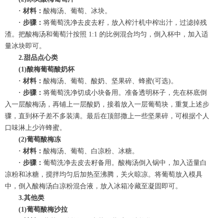
· 材料：
酸梅汤、葡萄、冰块。
· 步骤：
将葡萄洗净去皮去籽，放入榨汁机中榨出汁，过滤掉残
渣。把酸梅汤和葡萄汁按照 1:1 的比例混合均匀，倒入杯中，加入适
量冰块即可。
2.甜品点心类
(1)酸梅葡萄酸奶杯
· 材料：
酸梅汤、葡萄、酸奶、坚果碎、蜂蜜(可选)。
· 步骤：
将葡萄洗净切成小块备用。准备透明杯子，先在杯底倒
入一层酸梅汤，再铺上一层酸奶，接着放入一层葡萄块，重复上述步
骤，直到杯子差不多装满。最后在顶部撒上一些坚果碎，可根据个人
口味淋上少许蜂蜜。
(2)葡萄酸梅冻
· 材料：
酸梅汤、葡萄、白凉粉、冰糖。
· 步骤：
葡萄洗净去皮去籽备用。酸梅汤倒入锅中，加入适量白
凉粉和冰糖，搅拌均匀后加热至沸腾，关火晾凉。将葡萄放入模具
中，倒入酸梅汤白凉粉混合液，放入冰箱冷藏至凝固即可。
3.其他类
(1)葡萄酸梅沙拉