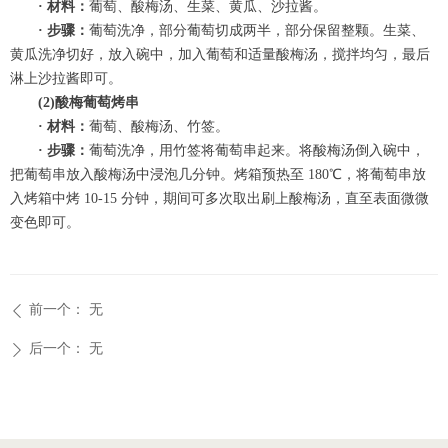
· 材料：
葡萄、酸梅汤、生菜、黄瓜、沙拉酱。
· 步骤：
葡萄洗净，部分葡萄切成两半，部分保留整颗。生菜、
黄瓜洗净切好，放入碗中，加入葡萄和适量酸梅汤，搅拌均匀，最后
淋上沙拉酱即可。
(2)酸梅葡萄烤串
· 材料：
葡萄、酸梅汤、竹签。
· 步骤：
葡萄洗净，用竹签将葡萄串起来。将酸梅汤倒入碗中，
把葡萄串放入酸梅汤中浸泡几分钟。烤箱预热至 180℃，将葡萄串放
入烤箱中烤 10-15 分钟，期间可多次取出刷上酸梅汤，直至表面微微
变色即可。
前一个：
无
ꄴ
后一个：
无
ꄲ