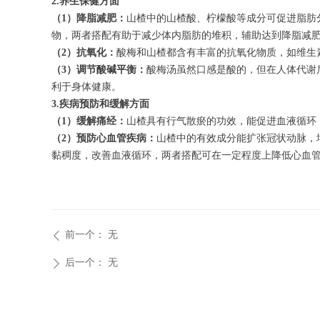
2.养生保健方面
（1）降脂减肥：
山楂中的山楂酸、柠檬酸等成分可促进脂肪
物，两者搭配有助于减少体内脂肪的堆积，辅助达到降脂减
（2）抗氧化：
酸梅和山楂都含有丰富的抗氧化物质，如维生
（3）调节酸碱平衡：
酸梅汤虽然口感是酸的，但在人体代谢
利于身体健康。
3.疾病预防和缓解方面
（1）缓解痛经：
山楂具有行气散瘀的功效，能促进血液循环
（2）预防心血管疾病：
山楂中的有效成分能扩张冠状动脉，
黏稠度，改善血液循环，两者搭配可在一定程度上降低心血
前一个：
无
ꄴ
后一个：
无
ꄲ