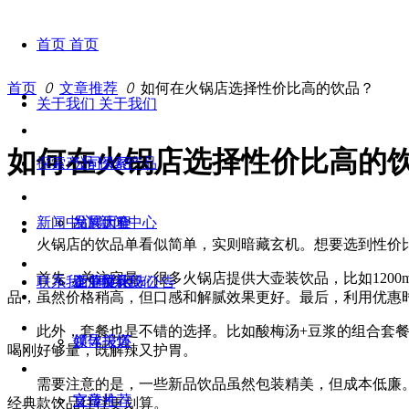
首页
首页
首页
ꄲ
文章推荐
ꄲ
如何在火锅店选择性价比高的饮品？
关于我们
关于我们
如何在火锅店选择性价比高的
探索产品
公司介绍
探索产品
新闻中心
发展历程
品牌大全
新闻中心
火锅店的饮品单看似简单，实则暗藏玄机。想要选到性价比
首先，关注容量。很多火锅店提供大壶装饮品，比如1200ml的酸梅
联系我们
企业文化
工厂展示
竞争性比选公告
联系我们
品，虽然价格稍高，但口感和解腻效果更好。最后，利用优惠
此外，套餐也是不错的选择。比如酸梅汤+豆浆的组合套餐，
领导关怀
媒体报道
喝刚好够量，既解辣又护胃。
需要注意的是，一些新品饮品虽然包装精美，但成本低廉。比
宣传片
文章推荐
经典款饮品往往更划算。