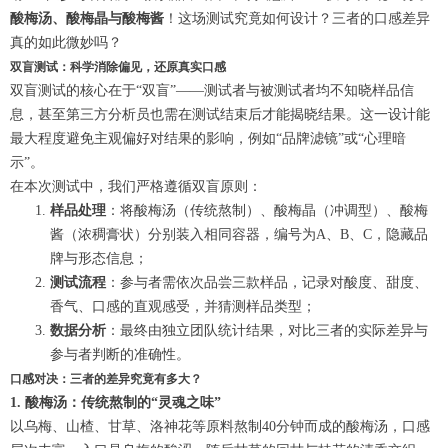
酸梅汤、酸梅晶与酸梅酱
！这场测试究竟如何设计？三者的口感差异
真的如此微妙吗？
双盲测试：科学消除偏见，还原真实口感
双盲测试的核心在于“双盲”——测试者与被测试者均不知晓样品信
息，甚至第三方分析员也需在测试结束后才能揭晓结果。这一设计能
最大程度避免主观偏好对结果的影响，例如“品牌滤镜”或“心理暗
示”。
在本次测试中，我们严格遵循双盲原则：
样品处理
：将酸梅汤（传统熬制）、酸梅晶（冲调型）、酸梅
酱（浓稠膏状）分别装入相同容器，编号为A、B、C，隐藏品
牌与形态信息；
测试流程
：参与者需依次品尝三款样品，记录对酸度、甜度、
香气、口感的直观感受，并猜测样品类型；
数据分析
：最终由独立团队统计结果，对比三者的实际差异与
参与者判断的准确性。
口感对决：三者的差异究竟有多大？
1. 酸梅汤：传统熬制的“灵魂之味”
以乌梅、山楂、甘草、洛神花等原料熬制40分钟而成的酸梅汤，口感