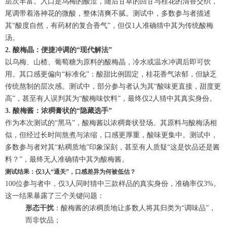
层次丰富。入口是乌梅的酸涩，随后甘草的回甘与桂花的清香交织，
尾调带着洛神花的微酸，整体清爽不腻。测试中，多数参与者描述
其“酸度自然，有药材的复合香气”，但仅1人准确猜中其为传统酸梅
汤。
2. 酸梅晶：便捷冲调的“现代解法”
以乌梅、山楂、葡萄糖为原料的酸梅晶，冷水或温水冲调后即可饮
用。其口感更偏向“标准化”：酸甜比例固定，桂花香气浓郁，但缺乏
传统熬制的层次感。测试中，部分参与者认为其“酸味更直接，甜度更
高”，甚至有人误判其为“酸梅味饮料”，最终仅2人猜中其真实身份。
3. 酸梅酱：浓稠膏状的“隐藏选手”
作为本次测试的“黑马”，酸梅酱以浓稠膏状登场。其原料与酸梅汤相
似，但经过长时间熬煮与浓缩，口感更厚重，酸味更集中。测试中，
多数参与者对其“粘稠质地”印象深刻，甚至有人质疑“这是饮品还是酱
料？”，最终无人准确猜中其为酸梅酱。
测试结果：仅3人“通关”，口感差异为何被低估？
100位参与者中，仅3人同时猜中三款样品的真实身份，准确率仅3%。
这一结果暴露了三个关键问题：
形态干扰
：酸梅酱的浓稠质地让多数人将其归类为“调味品”，
而非饮品；