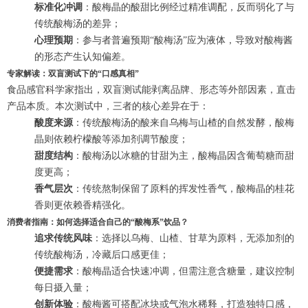
标准化冲调
：酸梅晶的酸甜比例经过精准调配，反而弱化了与
传统酸梅汤的差异；
心理预期
：参与者普遍预期“酸梅汤”应为液体，导致对酸梅酱
的形态产生认知偏差。
专家解读：双盲测试下的“口感真相”
食品感官科学家指出，双盲测试能剥离品牌、形态等外部因素，直击
产品本质。本次测试中，三者的核心差异在于：
酸度来源
：传统酸梅汤的酸来自乌梅与山楂的自然发酵，酸梅
晶则依赖柠檬酸等添加剂调节酸度；
甜度结构
：酸梅汤以冰糖的甘甜为主，酸梅晶因含葡萄糖而甜
度更高；
香气层次
：传统熬制保留了原料的挥发性香气，酸梅晶的桂花
香则更依赖香精强化。
消费者指南：如何选择适合自己的“酸梅系”饮品？
追求传统风味
：选择以乌梅、山楂、甘草为原料，无添加剂的
传统酸梅汤，冷藏后口感更佳；
便捷需求
：酸梅晶适合快速冲调，但需注意含糖量，建议控制
每日摄入量；
创新体验
：酸梅酱可搭配冰块或气泡水稀释，打造独特口感，