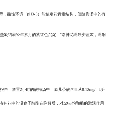
示，酸性环境（pH3-5）能稳定花青素结构，但酸梅汤中的有
壁凝结着经年累月的紫红色沉淀，“洛神花遇铁变蓝灰，遇铜
：放置2小时的酸梅汤中，原儿茶酸含量从0.12mg/mL升
洛神花中的没食子酸酯在降解后，对Δ9去饱和酶的激活作用