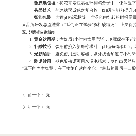
微胶囊包埋
：将花青素包裹在环糊精分子中，使常温下1
共晶技术
：与冰糖形成稳定复合物，pH缓冲能力提升5
智能包装
：内置pH指示标签，当汤色由红转粉时提示
某品牌研发总监透露：“我们正在试验‘双相酸梅汤’，上层
五、消费者自救指南
黄金饮用期
：煮好后1小时内饮用完毕，冷藏保存不超
补酸技巧
：饮用前挤入新鲜柠檬汁，pH值每降低0.5，
光影陷阱
：避免使用透明容器，紫外线会加速每小时3
剩汤妙用
：褪色酸梅汤可用来浸泡糯米，制作出天然玫
“真正的养生智慧，在于接纳自然的变化。”林叔将最后一口
前一个：
无
ꄴ
后一个：
无
ꄲ