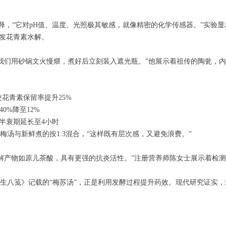
解释，“它对pH值、温度、光照极其敏感，就像精密的化学传感器。”实验显
触发花青素水解。
我们用砂锅文火慢煨，煮好后立刻装入遮光瓶。”他展示着祖传的陶瓮，内
花青素保留率提升25%
0%降至12%
素半衰期延长至4小时
梅汤与新鲜煮的按1:3混合，“这样既有层次感，又避免浪费。”
产物如原儿茶酸，具有更强的抗炎活性。”注册营养师陈女士展示着检测报告
遵生八笺》记载的“梅苏汤”，正是利用发酵过程提升药效。现代研究证实，