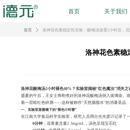
首页
关于我们
首页
ꄲ
洛神花色素稳定性实验：酸梅汤放置2小时后，花
洛神花色素稳
洛神花酸梅汤2小时褪色40%？实验室揭秘“红色魔法”消失之
盛夏的午后，王女士将刚煮好的洛神花酸梅汤倒入玻璃壶。
着一层暗红色碎屑——这杯被称作“天然胭脂水”的消暑圣品，
一、实验室显微镜下的“褪色计时赛”
在江南大学食品科学实验室，研究人员用分光光度计记录了一场
0分钟
：花青素含量2.3mg/mL，汤色呈现宝石红