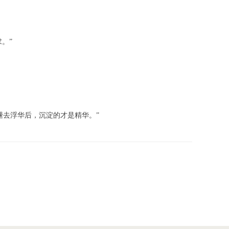
。”
褪去浮华后，沉淀的才是精华。”