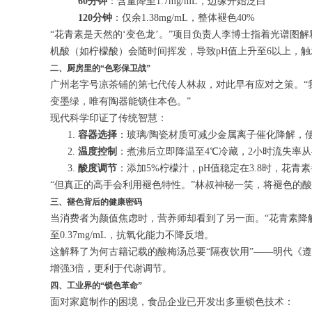
60分钟
：含量降至1.7mg/mL，边缘开始泛白
120分钟
：仅余1.38mg/mL，整体褪色40%
“花青素是天然的‘变色龙’。”项目负责人李博士指着光谱图
机酸（如柠檬酸）会随时间挥发，导致pH值上升至6以上，
二、厨房里的“色彩保卫战”
广州老字号凉茶铺的第七代传人林叔，对此早有应对之策。“
变墨绿，唯有陶器能锁住本色。”
现代科学印证了传统智慧：
容器选择
：玻璃/陶瓷材质可减少金属离子催化降解，使
温度控制
：煮沸后立即降温至4℃冷藏，2小时流失率从4
酸度调节
：添加5%柠檬汁，pH值稳定在3.8时，花青
“但真正的高手会利用褪色特性。”林叔神秘一笑，将褪色的酸
三、褪色背后的健康密码
当消费者为颜值焦虑时，营养师却看到了另一面。“花青素降解
至0.37mg/mL，抗氧化能力不降反增。
这解释了为何古籍记载的酸梅汤总要“隔夜饮用”——明代《
增强3倍，更利于代谢调节。
四、工业界的“锁色革命”
面对家庭制作的困境，食品企业已开发出多重锁色技术：