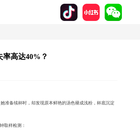
率高达40%？
当她准备续杯时，却发现原本鲜艳的汤色褪成浅粉，杯底沉淀
分钟取样检测：