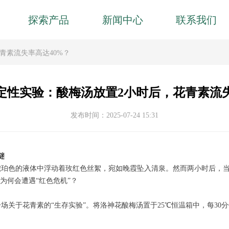
探索产品
新闻中心
联系我们
青素流失率高达40%？
定性实验：酸梅汤放置2小时后，花青素流失
发布时间：
2025-07-24
15:31
谜
琥珀色的液体中浮动着玫红色丝絮，宛如晚霞坠入清泉。然而两小时后，
为何会遭遇“红色危机”？
关于花青素的“生存实验”。将洛神花酸梅汤置于25℃恒温箱中，每30