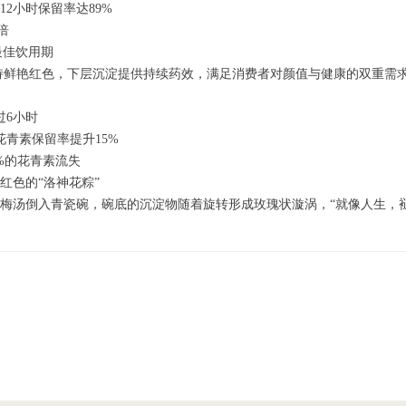
2小时保留率达89%
倍
最佳饮用期
保持鲜艳红色，下层沉淀提供持续药效，满足消费者对颜值与健康的双重需求
过6小时
花青素保留率提升15%
%的花青素流失
红色的“洛神花粽”
酸梅汤倒入青瓷碗，碗底的沉淀物随着旋转形成玫瑰状漩涡，“就像人生，