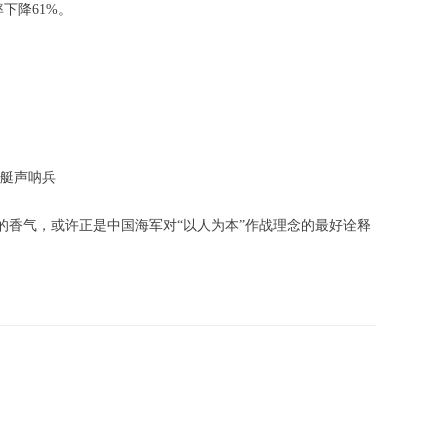
下降61%。
潜艇声呐兵
的香气，或许正是中国海军对“以人为本”作战理念的最好诠释