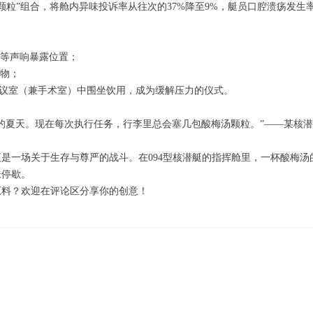
中药颗粒”组合，将舱内异味投诉率从往次的37%降至9%，艇员口腔溃疡发生率
等声响暴露位置；
物；
会议室（兼手术室）中围坐饮用，成为缓解压力的仪式。
的夏天。现在每次执行任务，行李里总会塞几包酸梅汤颗粒。”——某核
是一场关于生存与尊严的战斗。在094型核潜艇的指挥舱里，一杯酸梅汤
未停歇。
原料？欢迎在评论区分享你的创意！