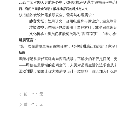
2025年某次90天远航任务中，094型核潜艇通过“酸梅汤+
四、密闭空间饮食智慧：酸梅汤背后的科技与人文
核潜艇饮食设计需兼顾安全、营养与心理需求：
静音烹饪
：禁用明火，改用电磁炉与微波炉，避免剁骨
垃圾管控
：酸梅汤包装采用可降解材料，减少固体废弃
文化传承
：艇员们将酸梅汤称为“深海凉茶”，在狭小
艇员证言
：
“第一次在潜艇里喝到酸梅汤时，那种酸甜感让我想起了家乡
结语
当酸梅汤从唐代宫廷走向深海战场，它解决的不仅是口渴，更
——即使在最极端的密闭空间，人类对品质生活的追求也从
互动话题
：如果让你为核潜艇设计一款饮品，你会加入什么
前一个：
无
ꄴ
后一个：
无
ꄲ