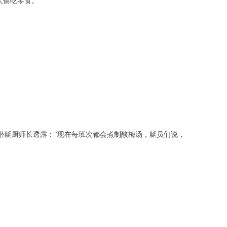
人偷吃零食。”
核潜艇厨师长透露：“现在每班次都会煮制酸梅汤，艇员们说，