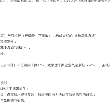
艇味”。某潜艇兵回忆：“第一次下潜舱时，老兵仅凭气味就能判断是否有
素）与有机酸（柠檬酸、苹果酸），构成天然的“异味清除系统”：
其挥发性；
长，减少腐败气味产生；
分。
ppm计）30分钟内下降42%，效果优于商业空气清新剂（28%）。某
殊挑战：
高温环境下细菌滋生；
状，仅需加水即可复原，解决潜艇内无法储存新鲜原料的难题；
与免疫调节效果。