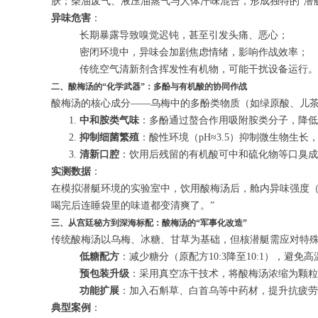
肤；柴油废气、液压油蒸气与人体汗味混合，形成独特的“潜
异味危害
：
长期暴露导致嗅觉迟钝，甚至引发头痛、恶心；
密闭环境中，异味会加剧焦虑情绪，影响作战效率；
传统空气清新剂含挥发性有机物，可能干扰设备运行。
二、酸梅汤的“化学武器”：多酚与有机酸的协同作战
酸梅汤的核心成分——乌梅中的多酚类物质（如绿原酸、儿茶
中和胺类气味
：多酚通过螯合作用吸附胺类分子，降低
抑制细菌繁殖
：酸性环境（pH≈3.5）抑制微生物生
清新口腔
：饮用后残留的有机酸可中和硫化物等口臭成
实测数据
：
在模拟潜艇环境的实验室中，饮用酸梅汤后，舱内异味强度（以
喝完后连睡袋里的味道都变清爽了。”
三、从宫廷秘方到深海标配：酸梅汤的“军事化改造”
传统酸梅汤以乌梅、冰糖、甘草为基础，但核潜艇需应对特
低糖配方
：减少糖分（原配方10:3降至10:1），避免
预包装升级
：采用真空冻干技术，将酸梅汤浓缩为颗粒
功能扩展
：加入石斛草、白首乌等中药材，提升抗疲劳
典型案例
：