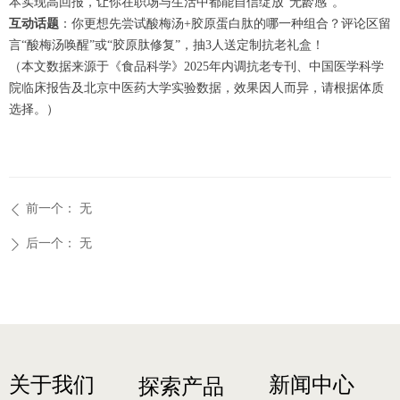
本实现高回报，让你在职场与生活中都能自信绽放“无龄感”。
互动话题
：你更想先尝试酸梅汤+胶原蛋白肽的哪一种组合？评论区留
言“酸梅汤唤醒”或“胶原肽修复”，抽3人送定制抗老礼盒！
（本文数据来源于《食品科学》2025年内调抗老专刊、中国医学科学
院临床报告及北京中医药大学实验数据，效果因人而异，请根据体质
选择。）
前一个：
无
ꄴ
后一个：
无
ꄲ
关于我们
新闻中心
探索产品