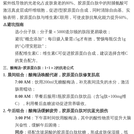
紫外线导致的光老化占皮肤衰老的80%。胶原蛋白肽中的羟脯氨酸可
激活真皮层成纤维细胞，促进I型胶原蛋白合成，同时清除自由基。实
验表明，胶原蛋白肽与维生素C联用，可使皮肤抗氧化能力提升60%。
⚠️避坑指南
选小分子肽：分子量＜5000道尔顿的肽段更易吸收；
避坑“概念添加”：每日摄入量需≥5g才有效，警惕每瓶仅含1g
的“心理安慰款”；
搭配维生素C：维生素C可促进胶原蛋白合成，建议选择含维C
的复合配方。
三、酸梅汤+胶原蛋白肽：1+1＞2的抗老公式
1. 晨间组合：酸梅汤唤醒代谢，胶原蛋白肽修复肌底
7:00 AM
：饮用200ml无糖酸梅汤，补充夜间流失的水分，激活
肠胃蠕动；
8:00 AM
：早餐后服用1瓶胶原蛋白肽饮品（含5g肽+100mg维
C），利用餐后血糖波动促进营养吸收。
2. 午后组合：酸梅汤缓解疲劳，胶原蛋白肽对抗蓝光损伤
3:00 PM
：下午茶时间饮用酸梅汤，其中的酸性物质可提升大脑
兴奋性，缓解午后困倦；
同步
：搭配含玻尿酸的胶原蛋白肽软糖，形成皮肤保湿膜，抵