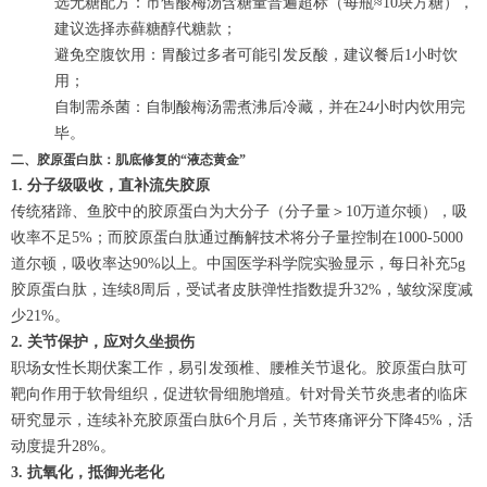
选无糖配方：市售酸梅汤含糖量普遍超标（每瓶≈10块方糖），
建议选择赤藓糖醇代糖款；
避免空腹饮用：胃酸过多者可能引发反酸，建议餐后1小时饮
用；
自制需杀菌：自制酸梅汤需煮沸后冷藏，并在24小时内饮用完
毕。
二、胶原蛋白肽：肌底修复的“液态黄金”
1. 分子级吸收，直补流失胶原
传统猪蹄、鱼胶中的胶原蛋白为大分子（分子量＞10万道尔顿），吸
收率不足5%；而胶原蛋白肽通过酶解技术将分子量控制在1000-5000
道尔顿，吸收率达90%以上。中国医学科学院实验显示，每日补充5g
胶原蛋白肽，连续8周后，受试者皮肤弹性指数提升32%，皱纹深度减
少21%。
2. 关节保护，应对久坐损伤
职场女性长期伏案工作，易引发颈椎、腰椎关节退化。胶原蛋白肽可
靶向作用于软骨组织，促进软骨细胞增殖。针对骨关节炎患者的临床
研究显示，连续补充胶原蛋白肽6个月后，关节疼痛评分下降45%，活
动度提升28%。
3. 抗氧化，抵御光老化