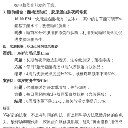
御电脑蓝光引发的干燥。
3. 睡前组合：酸梅汤助眠，胶原蛋白肽夜间修复
10:00 PM
：饮用温热酸梅汤（去冰），其中的甘草酸可调节γ-
氨基丁酸水平，改善睡眠质量；
同步
：睡前30分钟服用胶原蛋白肽粉，利用夜间睡眠黄金期促
进皮肤细胞再生。
四、实测数据：职场女性的抗老奇迹
案例1：36岁市场总监Lina
问题
：长期熬夜导致皮肤暗沉、法令纹加深，颈椎疼痛；
方案
：每日2瓶无糖酸梅汤+1瓶5g胶原蛋白肽饮品；
结果
：4周后皮肤光泽度提升29%，颈椎疼痛频率下降60%。
案例2：38岁财务主管Cici
问题
：代谢减缓导致体重增加，关节弹响；
方案
：每日晨起酸梅汤+胶原蛋白肽软糖（含玻尿酸）；
结果
：8周后体重下降3.2kg，膝关节活动度提升35%。
结语
35岁后的抗老，不是与时间的对抗，而是用科学方法激活身体的自愈
力。酸梅汤调理代谢、胶原蛋白肽修复肌底，这对“黄金搭档”用低成