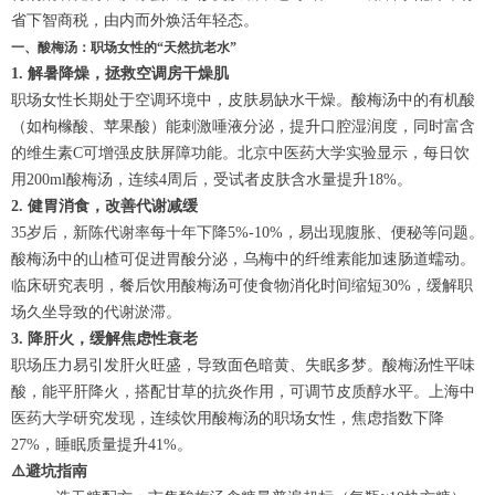
省下智商税，由内而外焕活年轻态。
一、酸梅汤：职场女性的“天然抗老水”
1. 解暑降燥，拯救空调房干燥肌
职场女性长期处于空调环境中，皮肤易缺水干燥。酸梅汤中的有机酸
（如枸橼酸、苹果酸）能刺激唾液分泌，提升口腔湿润度，同时富含
的维生素C可增强皮肤屏障功能。北京中医药大学实验显示，每日饮
用200ml酸梅汤，连续4周后，受试者皮肤含水量提升18%。
2. 健胃消食，改善代谢减缓
35岁后，新陈代谢率每十年下降5%-10%，易出现腹胀、便秘等问题。
酸梅汤中的山楂可促进胃酸分泌，乌梅中的纤维素能加速肠道蠕动。
临床研究表明，餐后饮用酸梅汤可使食物消化时间缩短30%，缓解职
场久坐导致的代谢淤滞。
3. 降肝火，缓解焦虑性衰老
职场压力易引发肝火旺盛，导致面色暗黄、失眠多梦。酸梅汤性平味
酸，能平肝降火，搭配甘草的抗炎作用，可调节皮质醇水平。上海中
医药大学研究发现，连续饮用酸梅汤的职场女性，焦虑指数下降
27%，睡眠质量提升41%。
⚠️避坑指南