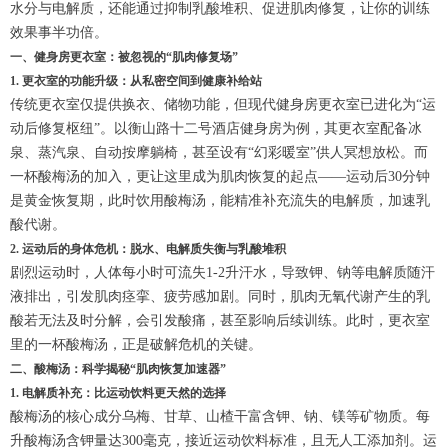
水分与电解质，还能通过抑制乳酸堆积、促进肌肉修复，让你的训练
效果事半功倍。
一、健身房更衣室：被忽视的“肌肉修复场”
1. 更衣室的功能升级：从私密空间到健康补给站
传统更衣室仅提供换衣、储物功能，但现代健身房更衣室已进化为“运
动后修复枢纽”。以衡山路十二号酒店健身房为例，其更衣室配备冰
泉、蒸汽泉、自动按摩躺椅，甚至设有“幻彩暖室”供人冥想放松。而
一杯酸梅汤的加入，更让这里成为肌肉恢复的起点——运动后30分钟
是黄金恢复期，此时饮用酸梅汤，能精准补充流失的电解质，加速乳
酸代谢。
2. 运动后的身体危机：脱水、电解质失衡与乳酸堆积
剧烈运动时，人体每小时可流失1-2升汗水，导致钾、钠等电解质随汗
液排出，引发肌肉痉挛、疲劳感加剧。同时，肌肉无氧代谢产生的乳
酸若无法及时分解，会引发酸痛，甚至影响后续训练。此时，更衣室
里的一杯酸梅汤，正是破解危机的关键。
二、酸梅汤：科学揭秘“肌肉恢复加速器”
1. 电解质补充：比运动饮料更天然的选择
酸梅汤的核心成分乌梅、甘草、山楂干富含钾、钠、镁等矿物质。每
升酸梅汤含钾量达300毫克，接近运动饮料标准，且无人工添加剂。运