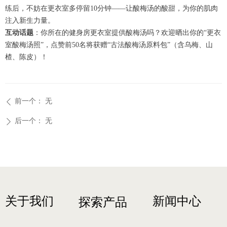
练后，不妨在更衣室多停留10分钟——让酸梅汤的酸甜，为你的肌肉
注入新生力量。
互动话题
：你所在的健身房更衣室提供酸梅汤吗？欢迎晒出你的“更衣
室酸梅汤照”，点赞前50名将获赠“古法酸梅汤原料包”（含乌梅、山
楂、陈皮）！
前一个：
无
ꄴ
后一个：
无
ꄲ
关于我们
新闻中心
探索产品