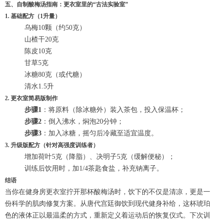
五、自制酸梅汤指南：更衣室里的“古法实验室”
1. 基础配方（1升量）
乌梅10颗（约50克）
山楂干20克
陈皮10克
甘草5克
冰糖80克（或代糖）
清水1.5升
2. 更衣室简易版制作
步骤1
：将原料（除冰糖外）装入茶包，投入保温杯；
步骤2
：倒入沸水，焖泡20分钟；
步骤3
：加入冰糖，摇匀后冷藏至适宜温度。
3. 升级版配方（针对高强度训练者）
增加荷叶5克（降脂）、决明子5克（缓解便秘）；
训练后饮用时，加1/4茶匙食盐，补充钠离子。
结语
当你在健身房更衣室拧开那杯酸梅汤时，饮下的不仅是清凉，更是一
份科学的肌肉修复方案。从唐代宫廷御饮到现代健身补给，这杯琥珀
色的液体正以最温柔的方式，重新定义着运动后的恢复仪式。下次训