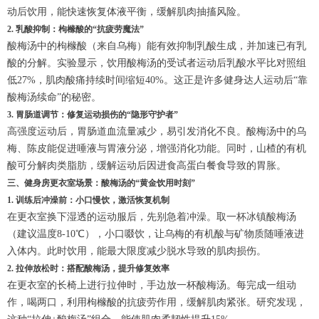
动后饮用，能快速恢复体液平衡，缓解肌肉抽搐风险。
2. 乳酸抑制：枸橼酸的“抗疲劳魔法”
酸梅汤中的枸橼酸（来自乌梅）能有效抑制乳酸生成，并加速已有乳
酸的分解。实验显示，饮用酸梅汤的受试者运动后乳酸水平比对照组
低27%，肌肉酸痛持续时间缩短40%。这正是许多健身达人运动后“靠
酸梅汤续命”的秘密。
3. 胃肠道调节：修复运动损伤的“隐形守护者”
高强度运动后，胃肠道血流量减少，易引发消化不良。酸梅汤中的乌
梅、陈皮能促进唾液与胃液分泌，增强消化功能。同时，山楂的有机
酸可分解肉类脂肪，缓解运动后因进食高蛋白餐食导致的胃胀。
三、健身房更衣室场景：酸梅汤的“黄金饮用时刻”
1. 训练后冲澡前：小口慢饮，激活恢复机制
在更衣室换下湿透的运动服后，先别急着冲澡。取一杯冰镇酸梅汤
（建议温度8-10℃），小口啜饮，让乌梅的有机酸与矿物质随唾液进
入体内。此时饮用，能最大限度减少脱水导致的肌肉损伤。
2. 拉伸放松时：搭配酸梅汤，提升修复效率
在更衣室的长椅上进行拉伸时，手边放一杯酸梅汤。每完成一组动
作，喝两口，利用枸橼酸的抗疲劳作用，缓解肌肉紧张。研究发现，