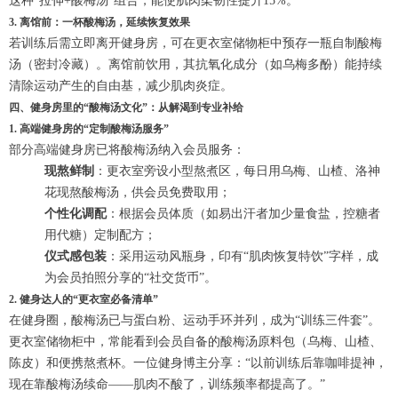
这种“拉伸+酸梅汤”组合，能使肌肉柔韧性提升15%。
3. 离馆前：一杯酸梅汤，延续恢复效果
若训练后需立即离开健身房，可在更衣室储物柜中预存一瓶自制酸梅
汤（密封冷藏）。离馆前饮用，其抗氧化成分（如乌梅多酚）能持续
清除运动产生的自由基，减少肌肉炎症。
四、健身房里的“酸梅汤文化”：从解渴到专业补给
1. 高端健身房的“定制酸梅汤服务”
部分高端健身房已将酸梅汤纳入会员服务：
现熬鲜制
：更衣室旁设小型熬煮区，每日用乌梅、山楂、洛神
花现熬酸梅汤，供会员免费取用；
个性化调配
：根据会员体质（如易出汗者加少量食盐，控糖者
用代糖）定制配方；
仪式感包装
：采用运动风瓶身，印有“肌肉恢复特饮”字样，成
为会员拍照分享的“社交货币”。
2. 健身达人的“更衣室必备清单”
在健身圈，酸梅汤已与蛋白粉、运动手环并列，成为“训练三件套”。
更衣室储物柜中，常能看到会员自备的酸梅汤原料包（乌梅、山楂、
陈皮）和便携熬煮杯。一位健身博主分享：“以前训练后靠咖啡提神，
现在靠酸梅汤续命——肌肉不酸了，训练频率都提高了。”