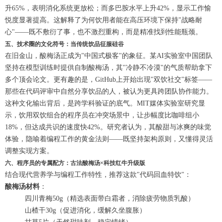
升65%，表明消化系统更放松；而多巴胺水平上升42%，显示工作愉
悦度显著提高。这解释了为何饮用者能在高压环境下保持"战略耐
心"——既不敷衍了事，也不激烈重构，而是精准找到性能瓶颈。
五、技术圈的文化符号：当传统饮品征服硅谷
在旧金山，酸梅汤正成为"中国式极客"的象征。某AI实验室中国团队
坚持在模型训练时提供自制酸梅汤，其"冷静不冷漠"的气质帮助拿下
多个顶会论文。更有趣的是，GitHub上开始出现"双饮社交"标签——
那些在代码评审中自然分享饮品的人，被认为更具跨团队协作能力。
这种文化输出背后，是跨学科验证的底气。MIT媒体实验室研究显
示，饮用双饮组合的程序员在冲突场景中，让步幅度比咖啡组小
18%，但达成共识的速度快42%。研究者认为，其酸甜与冰爽的味觉
体验，隐喻着编程工作的黄金法则——既坚持架构原则，又懂得灵活
调整实现方案。
六、程序员的专属配方：古法酸梅汤×科技红牛升级版
结合现代营养学与编程工作特性，推荐这款"代码回血特饮"：
酸梅汤材料
：
四川青梅50g（精选表面带白霜者，消除疲劳物质乳酸）
山楂干30g（促进消化，缓解久坐腹胀）