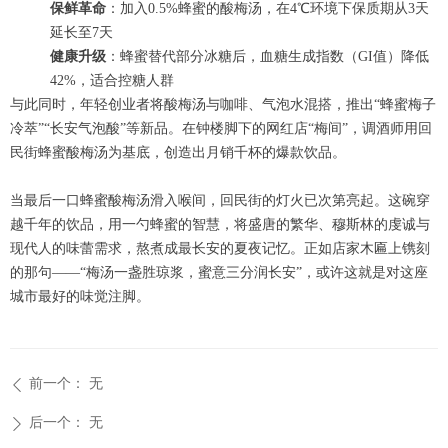
保鲜革命
：加入0.5%蜂蜜的酸梅汤，在4℃环境下保质期从3天
延长至7天
健康升级
：蜂蜜替代部分冰糖后，血糖生成指数（GI值）降低
42%，适合控糖人群
与此同时，年轻创业者将酸梅汤与咖啡、气泡水混搭，推出“蜂蜜梅子
冷萃”“长安气泡酸”等新品。在钟楼脚下的网红店“梅间”，调酒师用回
民街蜂蜜酸梅汤为基底，创造出月销千杯的爆款饮品。
当最后一口蜂蜜酸梅汤滑入喉间，回民街的灯火已次第亮起。这碗穿
越千年的饮品，用一勺蜂蜜的智慧，将盛唐的繁华、穆斯林的虔诚与
现代人的味蕾需求，熬煮成最长安的夏夜记忆。正如店家木匾上镌刻
的那句——“梅汤一盏胜琼浆，蜜意三分润长安”，或许这就是对这座
城市最好的味觉注脚。
前一个：
无
ꄴ
后一个：
无
ꄲ