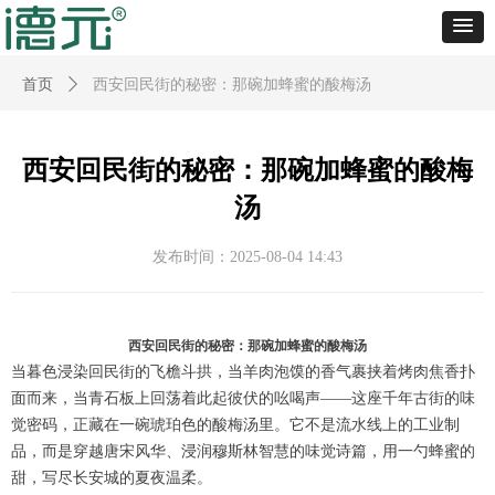
首页
ꄲ
西安回民街的秘密：那碗加蜂蜜的酸梅汤
西安回民街的秘密：那碗加蜂蜜的酸梅
汤
发布时间：
2025-08-04
14:43
西安回民街的秘密：那碗加蜂蜜的酸梅汤
当暮色浸染回民街的飞檐斗拱，当羊肉泡馍的香气裹挟着烤肉焦香扑
面而来，当青石板上回荡着此起彼伏的吆喝声——这座千年古街的味
觉密码，正藏在一碗琥珀色的酸梅汤里。它不是流水线上的工业制
品，而是穿越唐宋风华、浸润穆斯林智慧的味觉诗篇，用一勺蜂蜜的
甜，写尽长安城的夏夜温柔。