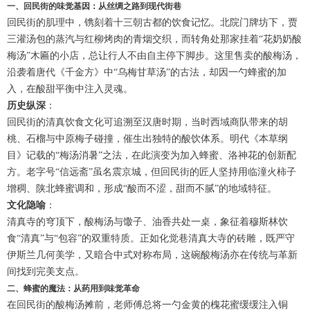
一、回民街的味觉基因：从丝绸之路到现代街巷
回民街的肌理中，镌刻着十三朝古都的饮食记忆。北院门牌坊下，贾
三灌汤包的蒸汽与红柳烤肉的青烟交织，而转角处那家挂着“花奶奶酸
梅汤”木匾的小店，总让行人不由自主停下脚步。这里售卖的酸梅汤，
沿袭着唐代《千金方》中“乌梅甘草汤”的古法，却因一勺蜂蜜的加
入，在酸甜平衡中注入灵魂。
历史纵深
：
回民街的清真饮食文化可追溯至汉唐时期，当时西域商队带来的胡
桃、石榴与中原梅子碰撞，催生出独特的酸饮体系。明代《本草纲
目》记载的“梅汤消暑”之法，在此演变为加入蜂蜜、洛神花的创新配
方。老字号“信远斋”虽名震京城，但回民街的匠人坚持用临潼火柿子
增稠、陕北蜂蜜调和，形成“酸而不涩，甜而不腻”的地域特征。
文化隐喻
：
清真寺的穹顶下，酸梅汤与馓子、油香共处一桌，象征着穆斯林饮
食“清真”与“包容”的双重特质。正如化觉巷清真大寺的砖雕，既严守
伊斯兰几何美学，又暗合中式对称布局，这碗酸梅汤亦在传统与革新
间找到完美支点。
二、蜂蜜的魔法：从药用到味觉革命
在回民街的酸梅汤摊前，老师傅总将一勺金黄的槐花蜜缓缓注入铜