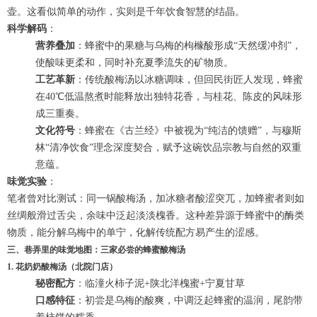
壶。这看似简单的动作，实则是千年饮食智慧的结晶。
科学解码
：
营养叠加
：蜂蜜中的果糖与乌梅的枸橼酸形成“天然缓冲剂”，
使酸味更柔和，同时补充夏季流失的矿物质。
工艺革新
：传统酸梅汤以冰糖调味，但回民街匠人发现，蜂蜜
在40℃低温熬煮时能释放出独特花香，与桂花、陈皮的风味形
成三重奏。
文化符号
：蜂蜜在《古兰经》中被视为“纯洁的馈赠”，与穆斯
林“清净饮食”理念深度契合，赋予这碗饮品宗教与自然的双重
意蕴。
味觉实验
：
笔者曾对比测试：同一锅酸梅汤，加冰糖者酸涩突兀，加蜂蜜者则如
丝绸般滑过舌尖，余味中泛起淡淡槐香。这种差异源于蜂蜜中的酶类
物质，能分解乌梅中的单宁，化解传统配方易产生的涩感。
三、巷弄里的味觉地图：三家必尝的蜂蜜酸梅汤
1.
花奶奶酸梅汤（北院门店）
秘密配方
：临潼火柿子泥+陕北洋槐蜜+宁夏甘草
口感特征
：初尝是乌梅的酸爽，中调泛起蜂蜜的温润，尾韵带