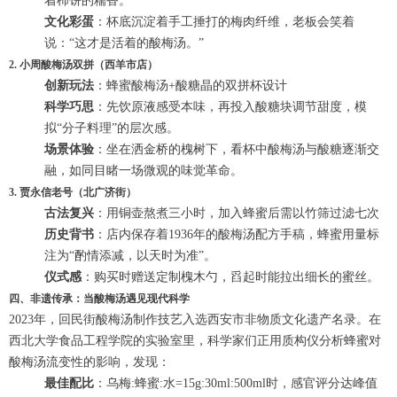
着柿饼的糯香。
文化彩蛋
：杯底沉淀着手工捶打的梅肉纤维，老板会笑着
说：“这才是活着的酸梅汤。”
2.
小周酸梅汤双拼（西羊市店）
创新玩法
：蜂蜜酸梅汤+酸糖晶的双拼杯设计
科学巧思
：先饮原液感受本味，再投入酸糖块调节甜度，模
拟“分子料理”的层次感。
场景体验
：坐在洒金桥的槐树下，看杯中酸梅汤与酸糖逐渐交
融，如同目睹一场微观的味觉革命。
3.
贾永信老号（北广济街）
古法复兴
：用铜壶熬煮三小时，加入蜂蜜后需以竹筛过滤七次
历史背书
：店内保存着1936年的酸梅汤配方手稿，蜂蜜用量标
注为“酌情添减，以天时为准”。
仪式感
：购买时赠送定制槐木勺，舀起时能拉出细长的蜜丝。
四、非遗传承：当酸梅汤遇见现代科学
2023年，回民街酸梅汤制作技艺入选西安市非物质文化遗产名录。在
西北大学食品工程学院的实验室里，科学家们正用质构仪分析蜂蜜对
酸梅汤流变性的影响，发现：
最佳配比
：乌梅:蜂蜜:水=15g:30ml:500ml时，感官评分达峰值