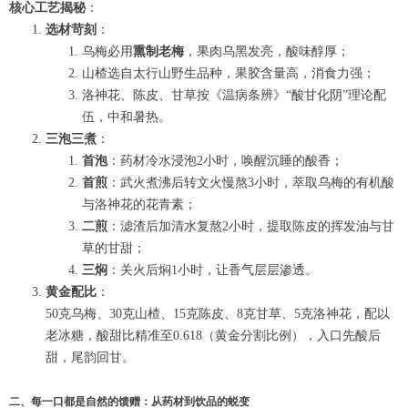
核心工艺揭秘
：
选材苛刻
：
乌梅必用
熏制老梅
，果肉乌黑发亮，酸味醇厚；
山楂选自太行山野生品种，果胶含量高，消食力强；
洛神花、陈皮、甘草按《温病条辨》“酸甘化阴”理论配
伍，中和暑热。
三泡三煮
：
首泡
：药材冷水浸泡2小时，唤醒沉睡的酸香；
首煎
：武火煮沸后转文火慢熬3小时，萃取乌梅的有机酸
与洛神花的花青素；
二煎
：滤渣后加清水复熬2小时，提取陈皮的挥发油与甘
草的甘甜；
三焖
：关火后焖1小时，让香气层层渗透。
黄金配比
：
50克乌梅、30克山楂、15克陈皮、8克甘草、5克洛神花，配以
老冰糖，酸甜比精准至0.618（黄金分割比例），入口先酸后
甜，尾韵回甘。
二、每一口都是自然的馈赠：从药材到饮品的蜕变