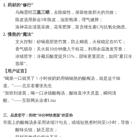
1. 药材的“修行”
乌梅需经
三蒸三晒
，去除燥性，保留收敛胆火的功效；
陈皮选用新会5年陈皮，油室饱满，理气健脾；
洛神花在清晨采摘，花萼肥厚，富含维生素C与抗氧化物质。
2. 慢熬的“魔法”
文火控制：砂锅底部垫竹篾，防止糊底，火候稳定在85℃；
香气锁存：关火前10分钟撒入干桂花，利用余温激发芳香；
冰镇哲学：冷藏后酸度提升15%，甜味更显层次，如同“夏日冷
翡翠”。
【用户证言】
“喝第一口就哭了！小时候奶奶用铜锅熬的酸梅汤，就是这个味
道。”——北京老饕张先生
“加班到凌晨，喝一口冰镇酸梅汤，酸味直冲天灵盖，瞬间清
醒。”——互联网从业者Lina
三、品质坚守：拒绝“30分钟快煮版”的妥协
市面上的酸梅汤多采用浓缩汁勾兑，或缩短熬煮时间至1小时，导致：
酸味尖锐，缺乏层次；