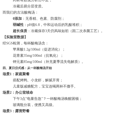
药材有效成分析出不足；
冷藏后易分层变质。
而我们的古法酸梅汤：
0添加
：无香精、色素、防腐剂；
弱碱性
：pH值6.8，中和运动后的乳酸堆积；
超长保质
：冷藏保存3天仍风味如初（因二次杀菌工艺）。
【实验室数据】
经SGS检测，每杯酸梅汤含：
苹果酸1.2g/100ml（促进消化）；
花青素35mg/100ml（抗氧化）；
钾元素85mg/100ml（补充夏季流失电解质）。
四、夏日仪式感：从一杯酸梅汤开始
场景1：家庭聚餐
搭配烤鸭、小龙虾，解腻开胃；
儿童版减糖配方，宝宝连喝两杯不撒手。
场景2：办公室续命
下午3点“电量告急”？一杯酸梅汤唤醒困顿；
玻璃瓶分装，便携又高级。
场景3：露营野餐