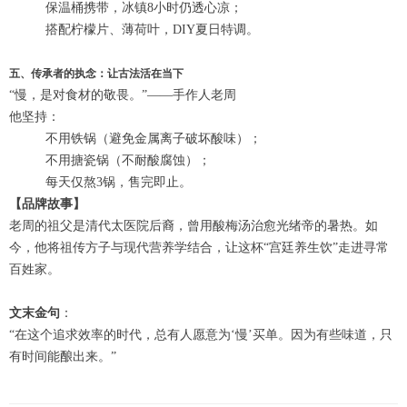
保温桶携带，冰镇8小时仍透心凉；
搭配柠檬片、薄荷叶，DIY夏日特调。
五、传承者的执念：让古法活在当下
“慢，是对食材的敬畏。”——手作人老周
他坚持：
不用铁锅（避免金属离子破坏酸味）；
不用搪瓷锅（不耐酸腐蚀）；
每天仅熬3锅，售完即止。
【品牌故事】
老周的祖父是清代太医院后裔，曾用酸梅汤治愈光绪帝的暑热。如
今，他将祖传方子与现代营养学结合，让这杯“宫廷养生饮”走进寻常
百姓家。
文末金句
：
“在这个追求效率的时代，总有人愿意为‘慢’买单。因为有些味道，只
有时间能酿出来。”