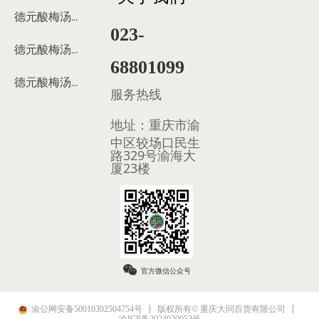
德元酸梅汤来历
023-
德元酸梅汤制作过程
68801099
德元酸梅汤多少钱
服务热线
地址：
重庆市渝
中区较场口民生
路329号渝海大
厦23楼
官方微信公众号
渝公网安备50010302504754号
版权所有© 重庆大同百货有限公司
渝ICP备2024020953号