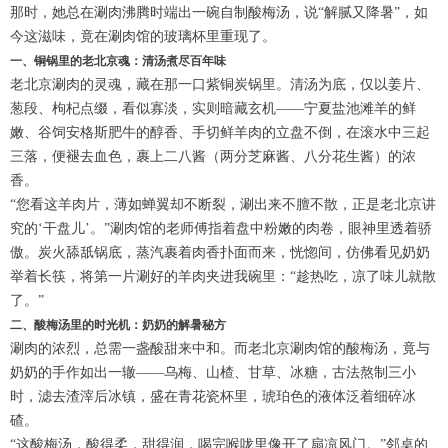
那时，她总在涮肉沸腾时端出一碗自制酸梅汤，说“解腻又降暑”，如
今这滋味，竟在涮肉馆的玻璃杯里重现了。
一、铜锅里的老北京魂：清汤煮尽百年味
老北京涮肉的灵魂，藏在那一口紫铜炭锅里。清汤为底，仅以姜片、
葱段、枸杞点缀，看似寡淡，实则暗藏玄机——宁夏盐池滩羊的鲜
嫩、谷饲安格斯肥牛的醇香、手切鲜羊肉的立盘不倒，在滚水中三起
三落，便褪去血色，裹上二八酱（两分芝麻酱、八分花生酱）的浓
香。
“您看这羊肉片，薄如蝉翼却不断裂，涮出来不膻不散，正是老北京讲
究的‘干盘儿’。”涮肉馆的老师傅指着盘中粉嫩的肉卷，眼神里透着骄
傲。炭火舔舐锅底，蒸汽裹着肉香扑面而来，恍惚间，仿佛看见奶奶
举着长筷，将第一片涮好的羊肉夹进我碗里：“趁热吃，凉了味儿就散
了。”
二、酸梅汤里的时光机：奶奶的解暑秘方
涮肉的浓烈，总需一盏酸甜来中和。而老北京涮肉馆的酸梅汤，竟与
奶奶的手作如出一辙——乌梅、山楂、甘草、冰糖，古法熬制三小
时，滤去渣滓后冰镇，盛在青花瓷杯里，琥珀色的液体泛着细碎冰
碴。
“这酸梅汤，酸得柔，甜得润，喝完喉咙里像开了扇凉风门。”邻桌的