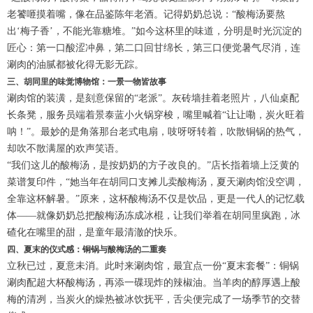
老饕咂摸着嘴，像在品鉴陈年老酒。记得奶奶总说：“酸梅汤要熬
出‘梅子香’，不能光靠糖堆。”如今这杯里的味道，分明是时光沉淀的
匠心：第一口酸涩冲鼻，第二口回甘绵长，第三口便觉暑气尽消，连
涮肉的油腻都被化得无影无踪。
三、胡同里的味觉博物馆：一景一物皆故事
涮肉馆的装潢，是刻意保留的“老派”。灰砖墙挂着老照片，八仙桌配
长条凳，服务员端着景泰蓝小火锅穿梭，嘴里喊着“让让嘞，炭火旺着
呐！”。最妙的是角落那台老式电扇，吱呀呀转着，吹散铜锅的热气，
却吹不散满屋的欢声笑语。
“我们这儿的酸梅汤，是按奶奶的方子改良的。”店长指着墙上泛黄的
菜谱复印件，“她当年在胡同口支摊儿卖酸梅汤，夏天涮肉馆没空调，
全靠这杯解暑。”原来，这杯酸梅汤不仅是饮品，更是一代人的记忆载
体——就像奶奶总把酸梅汤冻成冰棍，让我们举着在胡同里疯跑，冰
碴化在嘴里的甜，是童年最清澈的快乐。
四、夏末的仪式感：铜锅与酸梅汤的二重奏
立秋已过，夏意未消。此时来涮肉馆，最宜点一份“夏末套餐”：铜锅
涮肉配超大杯酸梅汤，再添一碟现炸的辣椒油。当羊肉的醇厚遇上酸
梅的清冽，当炭火的燥热被冰饮抚平，舌尖便完成了一场季节的交替