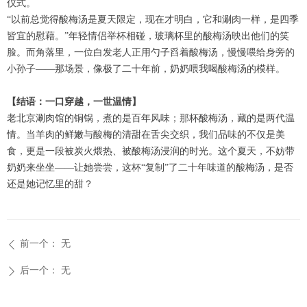
仪式。
“以前总觉得酸梅汤是夏天限定，现在才明白，它和涮肉一样，是四季
皆宜的慰藉。”年轻情侣举杯相碰，玻璃杯里的酸梅汤映出他们的笑
脸。而角落里，一位白发老人正用勺子舀着酸梅汤，慢慢喂给身旁的
小孙子——那场景，像极了二十年前，奶奶喂我喝酸梅汤的模样。
【结语：一口穿越，一世温情】
老北京涮肉馆的铜锅，煮的是百年风味；那杯酸梅汤，藏的是两代温
情。当羊肉的鲜嫩与酸梅的清甜在舌尖交织，我们品味的不仅是美
食，更是一段被炭火煨热、被酸梅汤浸润的时光。这个夏天，不妨带
奶奶来坐坐——让她尝尝，这杯“复制”了二十年味道的酸梅汤，是否
还是她记忆里的甜？
前一个：
无
ꄴ
后一个：
无
ꄲ