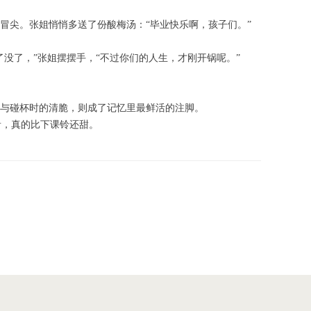
冒尖。张姐悄悄多送了份酸梅汤：“毕业快乐啊，孩子们。”
没了，”张姐摆摆手，“不过你们的人生，才刚开锅呢。”
乱与碰杯时的清脆，则成了记忆里最鲜活的注脚。
音，真的比下课铃还甜。