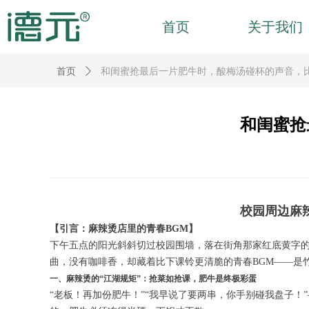
首页
关于我们
首页
ꄲ
和闺蜜抢最后一片肥牛时，酸梅汤碰杯的声音，
和闺蜜抢
校园周边麻
【引言：麻辣烫店里的青春BGM】
下午五点的阳光斜斜切过校园围墙，落在街角那家红底黄字的
曲，没有咖啡香，却藏着比下课铃更清脆的青春BGM——是
一、麻辣烫的“江湖规矩”：抢菜如抢课，肥牛是终极彩蛋
“老板！再加份肥牛！”“我早说了要两串，你手别碰我盘子