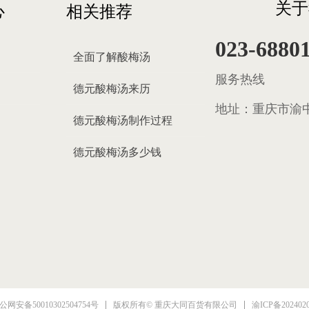
关于
心
相关推荐
023-6880
全面了解酸梅汤
服务热线
德元酸梅汤来历
地址：
重庆市渝中
德元酸梅汤制作过程
德元酸梅汤多少钱
渝ICP备202402
公网安备50010302504754号
版权所有© 重庆大同百货有限公司