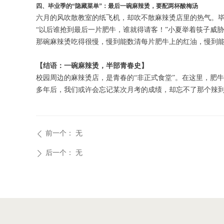
四、毕业季的“隐藏菜单”：最后一碗麻辣烫，要配两杯酸梅汤
六月的风吹散教室的纸飞机，却吹不散麻辣烫店里的热气。毕
“以后谁抢到最后一片肥牛，谁就得请客！”小夏举着筷子威胁
那碗麻辣烫吃得很慢，慢到能数清每片肥牛上的红油，慢到能
【结语：一碗麻辣烫，半部青春史】
校园周边的麻辣烫店，是青春的“非正式食堂”。在这里，肥
多年后，我们或许会忘记某次月考的成绩，却忘不了那个辣
前一个：
无
ꄴ
后一个：
无
ꄲ