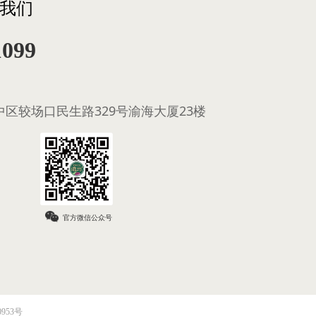
我们
1099
区较场口民生路329号渝海大厦23楼
官方微信公众号
0953号