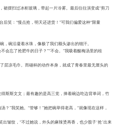
跑，裙摆扫过冰柜玻璃，带起一片冷雾。最后往往演变成“剪刀
台后笑：“慢点抢，明天还进货！”可我们偏爱这种“限量
瓷碗，碗沿凝着水珠，像极了我们额头渗出的细汗。
不会忘了抢肥牛的日子？”“不会。”我吸着酸梅汤里的桂
敷了层凉毛巾。而碰杯的动作本身，就成了青春里最无厘头的
，吃得斯斯文文；最有趣的是高三党，捧着碗边吃边背单词，竹
汤？”我笑她。“管够！”她把碗举得老高，“就像现在这样，
笑出皱纹，“不过她说，外头的麻辣烫再香，也少股子‘抢’出来